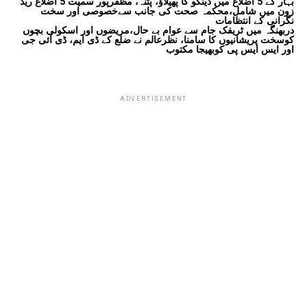
بہار کے 5 اضلاع میں ڈینگو کا پھیلاؤ، پٹنہ، مظفرپور سمیت 5 اضلاع ریڈ
زون میں شامل،محکمہ صحت کی جانب سےخصوصی اور سخت
نگرانی کے انتظامات
دربھنگہ میں ٹریفک جام سے عوام بے حال،مریضوں اور اسکولی بچوں
کوسخت پریشانیوں کا سامنا، نظرعالم نے ضلع کے ڈی ایم، ڈی آئی جی
اور ایس ایس پی کوبھیجا مکتوب
ADVERTISEMENT