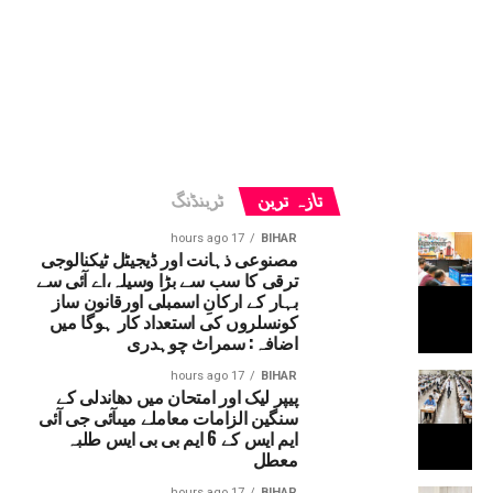
تازہ ترین
ٹرینڈنگ
17 hours ago
BIHAR
مصنوعی ذہانت اور ڈیجیٹل ٹیکنالوجی
ترقی کا سب سے بڑا وسیلہ،اے آئی سے
بہار کے ارکانِ اسمبلی اورقانون ساز
کونسلروں کی استعداد کار ہوگا میں
اضافہ: سمراٹ چوہدری
17 hours ago
BIHAR
پیپر لیک اور امتحان میں دھاندلی کے
سنگین الزامات معاملے میںآئی جی آئی
ایم ایس کے 6 ایم بی بی ایس طلبہ
معطل
17 hours ago
BIHAR