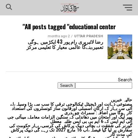
All posts tagged "educational center"
2 months ago
UTTAR PRADESH
رضا لائبریری رام پور 43 ایکڑمیں ہوگی
تعمیر،بنےگا عالمی معیار کا تعلیمی مرکز
Search
Search
حالیہ خبریں
مصنوعی ذہانت اور ڈیجیٹل ٹیکنالوجی ترقی کا سب سے بڑا وسیلہ،اے
آئی سے بہار کے ارکانِ اسمبلی اورقانون ساز کونسلروں کی استعداد
کار ہوگا میں اضافہ: سمراٹ چوہدری
پیپر لیک اور امتحان میں دھاندلی کے سنگین الزامات معاملے میںآئی جی
آئی ایم ایس کے 6 ایم بی بی ایس طلبہ معطل
گورنر کی شفقت نے بچائی دیپک پرکاش کی کرسی، بہار حکومت کی
سفارش پر لیا گیا فیصلہ،اب 16 مارچ 2027 تک رہے گی دیپک پرکاش
کی مدت کار