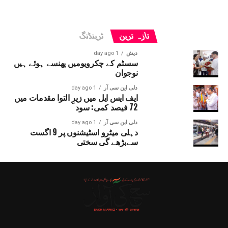
تازہ ترین
ٹرینڈنگ
دیش
1 day ago
سسٹم کے چکرویومیں پھنسے ہوئے ہیں
نوجوان
دلی این سی آر
1 day ago
ایف ایس ایل میں زیرِ التوا مقدمات میں
72 فیصد کمی: سود
دلی این سی آر
1 day ago
دہلی میٹرو اسٹیشنوں پر 9 اگست
سےبڑھے گی سختی