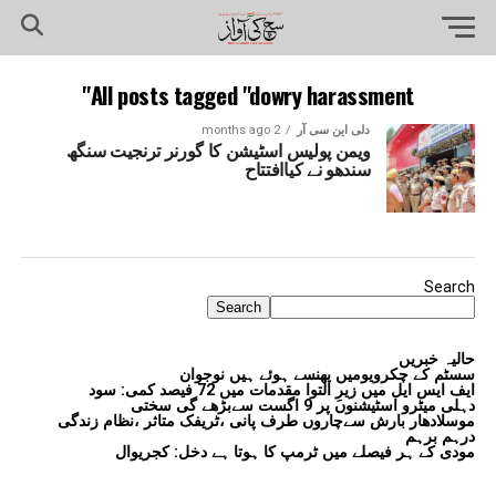
All posts tagged "dowry harassment"
دلی این سی آر
2 months ago
ویمن پولیس اسٹیشن کا گورنر ترنجیت سنگھ
سندھو نے کیاافتتاح
Search
Search
حالیہ خبریں
سسٹم کے چکرویومیں پھنسے ہوئے ہیں نوجوان
ایف ایس ایل میں زیرِ التوا مقدمات میں 72 فیصد کمی: سود
دہلی میٹرو اسٹیشنوں پر 9 اگست سےبڑھے گی سختی
موسلادھار بارش سےچاروں طرف پانی ،ٹریفک متاثر ،نظام زندگی
درہم برہم
مودی کے ہر فیصلے میں ٹرمپ کا ہوتا ہے دخل: کجریوال