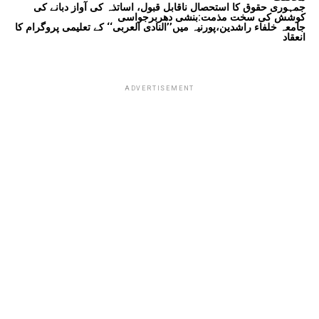
جمہوری حقوق کا استحصال ناقابل قبول، اساتذہ کی آواز دبانے کی
کوشش کی سخت مذمت:بنشی دھربرجواسی
جامعہ خلفاء راشدین،پورنیہ میں’’النادی العربی‘‘ کے تعلیمی پروگرام کا
انعقاد
ADVERTISEMENT