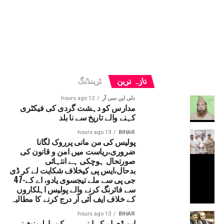
تازہ ترین
ٹرینڈنگ
دلی این سی آر
12 hours ago
مدارس کو دہشت گردی کی فیکٹری
کہنے والے تاریخ سے نا بلد
13 hours ago
BIHAR
پولیس کی من مانی پرروک لگانا
ضروری،ریاست میں امن و قانون کی
صورتحال ہوچکی ہے انتہائی
بدحال،ایس پی کیخلاف شکایت لے کر ڈی
جی پی سے ملے تیجسوی یادو، اے کے-47
سے فائرنگ کرنے والے پولیس اہلکاروں
کے خلاف ایف آئی آر درج کرنے کا مطالبہ
13 hours ago
BIHAR
این ڈی اے کے اپنے ہی رکن پارلیمنٹ نے