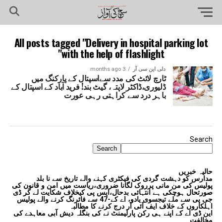
All posts tagged "Delivery in hospital parking lot
with the help of flashlight"
دلی این سی آر
3 months ago
ٹارچ لائٹ کی مدد سےاسپتال کے پارکنگ میں
ڈلیوری،ڈاکٹر لاپتہ، گیٹ بند! فرید آباد کے اسپتال کے
باہر درد سے کراہتی رہی عورت
Search
Search
حالیہ خبریں
مدارس کو دہشت گردی کی فیکٹری کہنے والے تاریخ سے نا بلد
پولیس کی من مانی پرروک لگانا ضروری،ریاست میں امن و قانون کی
صورتحال ہوچکی ہے انتہائی بدحال،ایس پی کیخلاف شکایت لے کر ڈی
جی پی سے ملے تیجسوی یادو، اے کے-47 سے فائرنگ کرنے والے پولیس
اہلکاروں کے خلاف ایف آئی آر درج کرنے کا مطالبہ
این ڈی اے کے اپنے ہی رکن پارلیمنٹ نے کی بنگلہ دیش آبی معاہدے کی
مخالفت