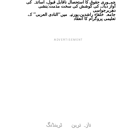
جمہوری حقوق کا استحصال ناقابل قبول، اساتذہ کی
آواز دبانے کی کوشش کی سخت مذمت:بنشی
دھربرجواسی
جامعہ خلفاء راشدین،پورنیہ میں’’النادی العربی‘‘ کے
تعلیمی پروگرام کا انعقاد
ADVERTISEMENT
تازہ ترین
ٹرینڈنگ