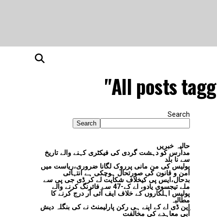
All posts tagg
Search
Search
حالیہ خبریں
مدارس کو دہشت گردی کی فیکٹری کہنے والے تاریخ
سے نا بلد
پولیس کی من مانی پرروک لگانا ضروری،ریاست میں
امن و قانون کی صورتحال ہوچکی ہے انتہائی
بدحال،ایس پی کیخلاف شکایت لے کر ڈی جی پی سے
ملے تیجسوی یادو، اے کے-47 سے فائرنگ کرنے والے
پولیس اہلکاروں کے خلاف ایف آئی آر درج کرنے کا
مطالبہ
این ڈی اے کے اپنے ہی رکن پارلیمنٹ نے کی بنگلہ دیش
آبی معاہدے کی مخالفت