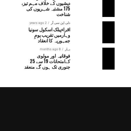
دیشیوں کے خلاف مہم تیز،
175 مشتبہ شہریوں کی
شناخت
دلی این سی آر
2 years ago
اقراءپبلک اسکول سونیا
وہارمیں تقریب یومِ
جمہوریہ کا انعقاد
بہار
8 months ago
فوقانیہ اور مولوی
کےامتحانات 19 سے 25
جنوری تک ہوں گے منعقد