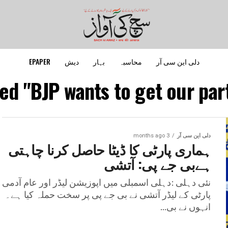
دلی این سی آر
محاسبہ
بہار
دیش
EPAPER
ed "BJP wants to get our party
دلی این سی آر
3 months ago
ہماری پارٹی کا ڈیٹا حاصل کرنا چاہتی
ہےبی جے پی: آتشی
نئی دہلی :دہلی اسمبلی میں اپوزیشن لیڈر اور عام آدمی
پارٹی کے لیڈر آتشی نے بی جے پی پر سخت حملہ کیا ہے۔
انہوں نے بی...