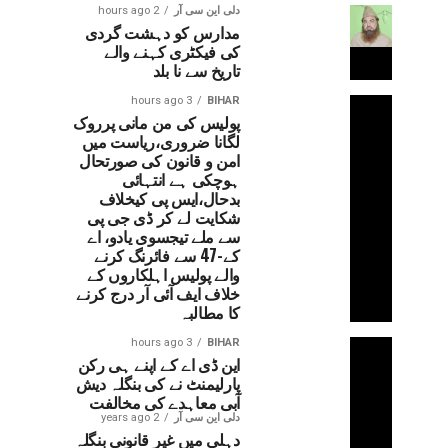
دلی این سی آر
2 hours ago
مدارس کو دہشت گردی
کی فیکٹری کہنے والے
تاریخ سے نا بلد
3 hours ago
BIHAR
پولیس کی من مانی پرروک
لگانا ضروری،ریاست میں
امن و قانون کی صورتحال
ہوچکی ہے انتہائی
بدحال،ایس پی کیخلاف
شکایت لے کر ڈی جی پی
سے ملے تیجسوی یادو، اے
کے-47 سے فائرنگ کرنے
والے پولیس اہلکاروں کے
خلاف ایف آئی آر درج کرنے
کا مطالبہ
3 hours ago
BIHAR
این ڈی اے کے اپنے ہی رکن
پارلیمنٹ نے کی بنگلہ دیش
آبی معاہدے کی مخالفت
دلی این سی آر
2 years ago
دہلی میں غیر قانونی بنگلہ