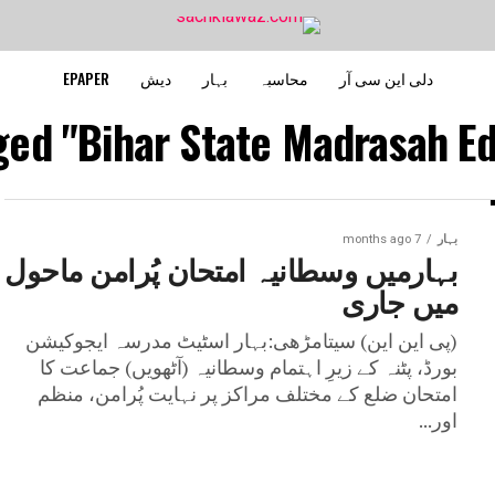
دلی این سی آر
محاسبہ
بہار
دیش
EPAPER
ged "Bihar State Madrasah Ed
بہار
7 months ago
بہارمیں وسطانیہ امتحان پُرامن ماحول
میں جاری
(پی این این) سیتامڑھی:بہار اسٹیٹ مدرسہ ایجوکیشن
بورڈ، پٹنہ کے زیرِ اہتمام وسطانیہ (آٹھویں) جماعت کا
امتحان ضلع کے مختلف مراکز پر نہایت پُرامن، منظم
اور...