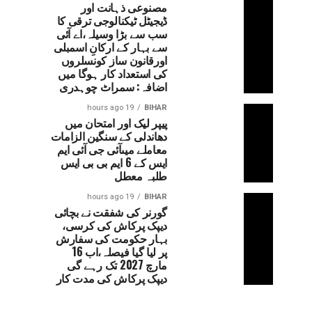
مصنوعی ذہانت اور
ڈیجیٹل ٹیکنالوجی ترقی کا
سب سے بڑا وسیلہ،اے آئی
سے بہار کے ارکانِ اسمبلی
اورقانون ساز کونسلروں
کی استعداد کار ہوگا میں
اضافہ: سمراٹ چوہدری
19 hours ago
BIHAR
پیپر لیک اور امتحان میں
دھاندلی کے سنگین الزامات
معاملے میںآئی جی آئی ایم
ایس کے 6 ایم بی بی ایس
طلبہ معطل
19 hours ago
BIHAR
گورنر کی شفقت نے بچائی
دیپک پرکاش کی کرسی،
بہار حکومت کی سفارش
پر لیا گیا فیصلہ،اب 16
مارچ 2027 تک رہے گی
دیپک پرکاش کی مدت کار