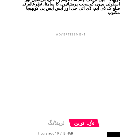
اسکولی بچوں کوسخت پریشانیوں کا سامنا، نظرعالم نے
ضلع کے ڈی ایم، ڈی آئی جی اور ایس ایس پی کوبھیجا
مکتوب
ADVERTISEMENT
تازہ ترین
ٹرینڈنگ
19 hours ago
BIHAR