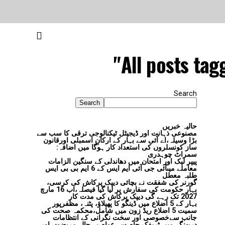
All posts tag
Search
Search
حالیہ خبریں
مصنوعی ذہانت اور ڈیجیٹل ٹیکنالوجی ترقی کا سب سے
بڑا وسیلہ،اے آئی سے بہار کے ارکانِ اسمبلی اورقانون
ساز کونسلروں کی استعداد کار ہوگا میں اضافہ:
سمراٹ چوہدری
پیپر لیک اور امتحان میں دھاندلی کے سنگین الزامات
معاملے میںآئی جی آئی ایم ایس کے 6 ایم بی بی ایس
طلبہ معطل
گورنر کی شفقت نے بچائی دیپک پرکاش کی کرسی،
بہار حکومت کی سفارش پر لیا گیا فیصلہ،اب 16 مارچ
2027 تک رہے گی دیپک پرکاش کی مدت کار
بہار کے 5 اضلاع میں ڈینگو کا پھیلاؤ، پٹنہ، مظفرپور
سمیت 5 اضلاع ریڈ زون میں شامل،محکمہ صحت کی
جانب سےخصوصی اور سخت نگرانی کے انتظامات
دربھنگہ میں ٹریفک جام سے عوام بے حال،مریضوں اور