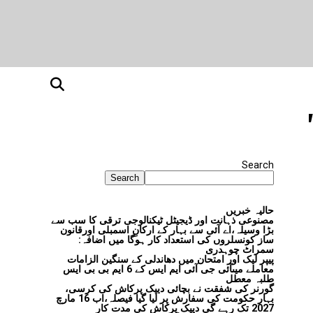
Search
Search
حالیہ خبریں
مصنوعی ذہانت اور ڈیجیٹل ٹیکنالوجی ترقی کا سب سے
بڑا وسیلہ،اے آئی سے بہار کے ارکانِ اسمبلی اورقانون
ساز کونسلروں کی استعداد کار ہوگا میں اضافہ:
سمراٹ چوہدری
پیپر لیک اور امتحان میں دھاندلی کے سنگین الزامات
معاملے میںآئی جی آئی ایم ایس کے 6 ایم بی بی ایس
طلبہ معطل
گورنر کی شفقت نے بچائی دیپک پرکاش کی کرسی،
بہار حکومت کی سفارش پر لیا گیا فیصلہ،اب 16 مارچ
2027 تک رہے گی دیپک پرکاش کی مدت کار