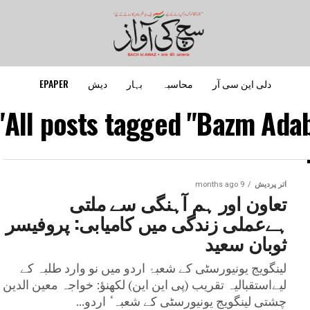
دلی این سی آر
محاسبہ
بہار
دیش
EPAPER
All posts tagged "Bazm Adab
اتر پردیش
9 months ago
تعاون اور ہم آہنگی سے ملتی
ہےعملی زندگی میں کامیابی: پروفیسر
ثوبان سعید
لینگویج یونیورسٹی کے شعبۂ اردو میں نو وارد طلبہ کے
لیےاستقبالیہ تقریب (پی این این) لکھنؤ: خواجہ معین الدین
چشتی لینگویج یونیورسٹی کے شعبہ ٔ اردو...