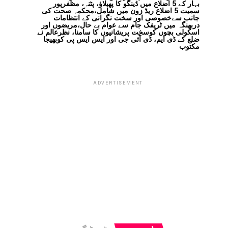
بہار کے 5 اضلاع میں ڈینگو کا پھیلاؤ، پٹنہ، مظفرپور
سمیت 5 اضلاع ریڈ زون میں شامل،محکمہ صحت کی
جانب سےخصوصی اور سخت نگرانی کے انتظامات
دربھنگہ میں ٹریفک جام سے عوام بے حال،مریضوں اور
اسکولی بچوں کوسخت پریشانیوں کا سامنا، نظرعالم نے
ضلع کے ڈی ایم، ڈی آئی جی اور ایس ایس پی کوبھیجا
مکتوب
ADVERTISEMENT