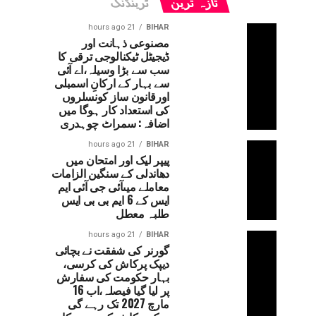
تازہ ترین
ٹرینڈنگ
21 hours ago
BIHAR
مصنوعی ذہانت اور
ڈیجیٹل ٹیکنالوجی ترقی کا
سب سے بڑا وسیلہ،اے آئی
سے بہار کے ارکانِ اسمبلی
اورقانون ساز کونسلروں
کی استعداد کار ہوگا میں
اضافہ: سمراٹ چوہدری
21 hours ago
BIHAR
پیپر لیک اور امتحان میں
دھاندلی کے سنگین الزامات
معاملے میںآئی جی آئی ایم
ایس کے 6 ایم بی بی ایس
طلبہ معطل
21 hours ago
BIHAR
گورنر کی شفقت نے بچائی
دیپک پرکاش کی کرسی،
بہار حکومت کی سفارش
پر لیا گیا فیصلہ،اب 16
مارچ 2027 تک رہے گی