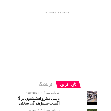
ADVERTISEMENT
تازہ ترین
ٹرینڈنگ
دلی این سی آر
1 hour ago
دہلی میٹرو اسٹیشنوں پر 9
اگست سےبڑھے گی سختی
دلی این سی آر
1 hour ago