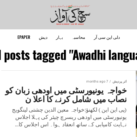
دلی این سی آر
محاسبہ
بہار
دیش
EPAPER
l posts tagged "Awadhi langu
اتر پردیش
7 months ago
خواجہ یونیورسٹی میں اودھی زبان کو
نصاب میں شامل کرنے کا اعلا ن
(پی این این ) لکھنؤ:خواجہ معین الدین چشتی لینگویج
یونیورسٹی میں اودھی ریسرچ چیئر کی پہلا اجلاس
نہایت کامیابی کے ساتھ انعقاد ہوا۔ اس اجلاس کا...