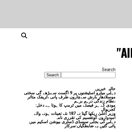
Al
Search
Search
حالیہ خبریں
دہلی میٹرو اسٹیشنوں پر 9 اگست سےبڑھے گی سختی
موسلادھار بارش سےچاروں طرف پانی ،ٹریفک متاثر
،نظام زندگی درہم برہم
مودی کے ہر فیصلے میں ٹرمپ کا ہوتا ہے دخل:
کجریوال
وزیر اعلیٰ ریکھا گپتا نے 187 نئے تعینات ہونے والے
امیدواروں کوتقسیم کی تقرری نامہ
دہلی کی بجلی سبسڈی ڈسٹری بیوشن اسکیم میں
پائی گئیں بے ضابطگیاں:سرکار