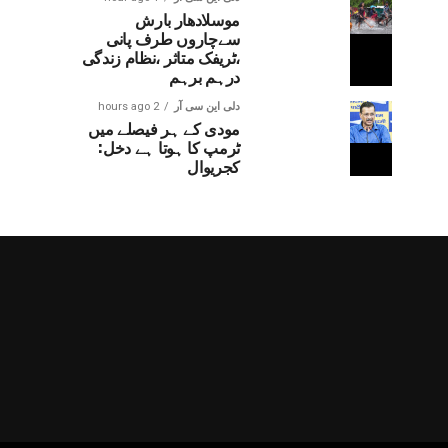
موسلادھار بارش
سےچاروں طرف پانی
،ٹریفک متاثر ،نظام زندگی
درہم برہم
دلی این سی آر
2 hours ago
مودی کے ہر فیصلے میں
ٹرمپ کا ہوتا ہے دخل:
کجریوال