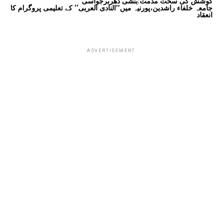
کوشش کی سخت مذمت:بنشی دھربرجواسی
جامعہ خلفاء راشدین،پورنیہ میں’’النادی العربی‘‘ کے تعلیمی پروگرام کا
انعقاد
ADVERTISEMENT