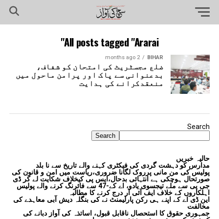
All posts tagged "Ararai"
2 months ago
BIHAR
ضلع مجسٹریٹ کی امتحان کو شفاف،
بدعنوانی سے پاک اور پرامن ماحول میں
منعقدکرانے کی ہدایت
Search
Search
حالیہ خبریں
مدارس کو دہشت گردی کی فیکٹری کہنے والے تاریخ سے نا بلد
پولیس کی من مانی پرروک لگانا ضروری،ریاست میں امن و قانون کی
صورتحال ہوچکی ہے انتہائی بدحال،ایس پی کیخلاف شکایت لے کر ڈی
جی پی سے ملے تیجسوی یادو، اے کے-47 سے فائرنگ کرنے والے پولیس
اہلکاروں کے خلاف ایف آئی آر درج کرنے کا مطالبہ
این ڈی اے کے اپنے ہی رکن پارلیمنٹ نے کی بنگلہ دیش آبی معاہدے کی
مخالفت
جمہوری حقوق کا استحصال ناقابل قبول، اساتذہ کی آواز دبانے کی