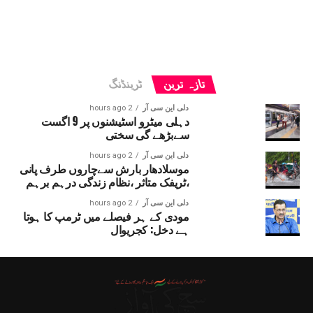
تازہ ترین
ٹرینڈنگ
دلی این سی آر
2 hours ago
دہلی میٹرو اسٹیشنوں پر 9 اگست
سےبڑھے گی سختی
دلی این سی آر
2 hours ago
موسلادھار بارش سےچاروں طرف پانی
،ٹریفک متاثر ،نظام زندگی درہم برہم
دلی این سی آر
2 hours ago
مودی کے ہر فیصلے میں ٹرمپ کا ہوتا
ہے دخل: کجریوال