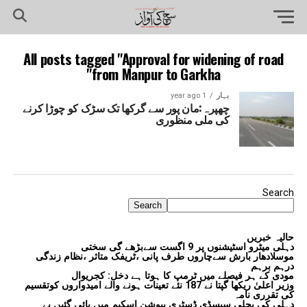
All posts tagged "Approval for widening of road
from Manpur to Garkha"
بہار
1 year ago
چھپرہ:مان پور سے گرکھا تک سڑک کو چوڑا کرنے
کی ملی منظوری
Search
Search
حالیہ خبریں
دہلی میٹرو اسٹیشنوں پر 9 اگست سےبڑھے گی سختی
موسلادھار بارش سےچاروں طرف پانی ،ٹریفک متاثر ،نظام زندگی
درہم برہم
مودی کے ہر فیصلے میں ٹرمپ کا ہوتا ہے دخل: کجریوال
وزیر اعلیٰ ریکھا گپتا نے 187 نئے تعینات ہونے والے امیدواروں کوتقسیم
کی تقرری نامہ
دہلی کی بجلی سبسڈی ڈسٹری بیوشن اسکیم میں پائی گئیں بے