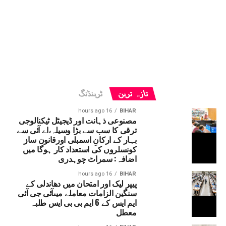
تازہ ترین
ٹرینڈنگ
16 hours ago
BIHAR
مصنوعی ذہانت اور ڈیجیٹل ٹیکنالوجی
ترقی کا سب سے بڑا وسیلہ،اے آئی سے
بہار کے ارکانِ اسمبلی اورقانون ساز
کونسلروں کی استعداد کار ہوگا میں
اضافہ: سمراٹ چوہدری
16 hours ago
BIHAR
پیپر لیک اور امتحان میں دھاندلی کے
سنگین الزامات معاملے میںآئی جی آئی
ایم ایس کے 6 ایم بی بی ایس طلبہ
معطل