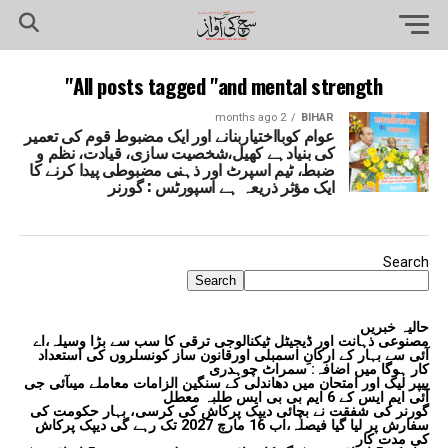
All posts tagged "and mental strength"
2 months ago
BIHAR
عوام کوبااختیاربنانے اور ایک مضبوط قوم کی تعمیر
کی بنیادہے کھیل،شخصیت سازی، قیادت، نظم و
ضبط، ٹیم اسپرٹ اور ذہنی مضبوطی پیدا کرنے کا
ایک مؤثر ذریعہ ہے اسپورٹس : گورنر
Search
Search
حالیہ خبریں
مصنوعی ذہانت اور ڈیجیٹل ٹیکنالوجی ترقی کا سب سے بڑا وسیلہ،اے
آئی سے بہار کے ارکانِ اسمبلی اورقانون ساز کونسلروں کی استعداد
کار ہوگا میں اضافہ: سمراٹ چوہدری
پیپر لیک اور امتحان میں دھاندلی کے سنگین الزامات معاملے میںآئی جی
آئی ایم ایس کے 6 ایم بی بی ایس طلبہ معطل
گورنر کی شفقت نے بچائی دیپک پرکاش کی کرسی، بہار حکومت کی
سفارش پر لیا گیا فیصلہ،اب 16 مارچ 2027 تک رہے گی دیپک پرکاش
کی مدت کار