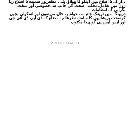
بہار کے 5 اضلاع میں ڈینگو کا پھیلاؤ، پٹنہ، مظفرپور سمیت 5 اضلاع ریڈ
زون میں شامل،محکمہ صحت کی جانب سےخصوصی اور سخت
نگرانی کے انتظامات
دربھنگہ میں ٹریفک جام سے عوام بے حال،مریضوں اور اسکولی بچوں
کوسخت پریشانیوں کا سامنا، نظرعالم نے ضلع کے ڈی ایم، ڈی آئی جی
اور ایس ایس پی کوبھیجا مکتوب
ADVERTISEMENT