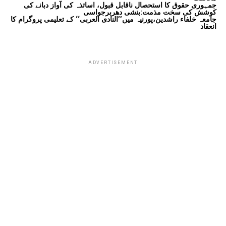
جمہوری حقوق کا استحصال ناقابل قبول، اساتذہ کی آواز دبانے کی
کوشش کی سخت مذمت:بنشی دھربرجواسی
جامعہ خلفاء راشدین،پورنیہ میں’’النادی العربی‘‘ کے تعلیمی پروگرام کا
انعقاد
ADVERTISEMENT