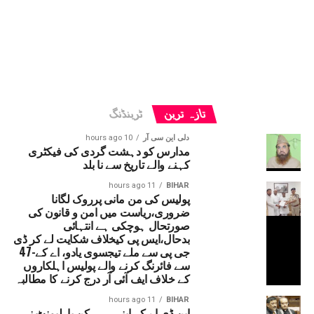
تازہ ترین
ٹرینڈنگ
دلی این سی آر
10 hours ago
مدارس کو دہشت گردی کی فیکٹری
کہنے والے تاریخ سے نا بلد
11 hours ago
BIHAR
پولیس کی من مانی پرروک لگانا
ضروری،ریاست میں امن و قانون کی
صورتحال ہوچکی ہے انتہائی
بدحال،ایس پی کیخلاف شکایت لے کر ڈی
جی پی سے ملے تیجسوی یادو، اے کے-47
سے فائرنگ کرنے والے پولیس اہلکاروں
کے خلاف ایف آئی آر درج کرنے کا مطالبہ
11 hours ago
BIHAR
این ڈی اے کے اپنے ہی رکن پارلیمنٹ نے