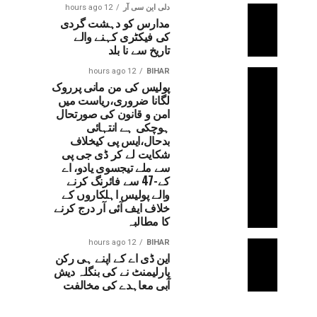
دلی این سی آر
12 hours ago
مدارس کو دہشت گردی
کی فیکٹری کہنے والے
تاریخ سے نا بلد
12 hours ago
BIHAR
پولیس کی من مانی پرروک
لگانا ضروری،ریاست میں
امن و قانون کی صورتحال
ہوچکی ہے انتہائی
بدحال،ایس پی کیخلاف
شکایت لے کر ڈی جی پی
سے ملے تیجسوی یادو، اے
کے-47 سے فائرنگ کرنے
والے پولیس اہلکاروں کے
خلاف ایف آئی آر درج کرنے
کا مطالبہ
12 hours ago
BIHAR
این ڈی اے کے اپنے ہی رکن
پارلیمنٹ نے کی بنگلہ دیش
آبی معاہدے کی مخالفت