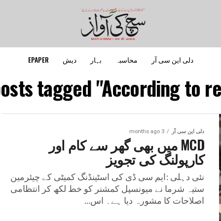
دلی این سی آر
محاسبہ
بہار
دیش
EPAPER
posts tagged "According to re
دلی این سی آر
3 months ago
MCD میں بھی گھر سے کام اور
کارپولنگ کی تجویز
نئی دہلی :ایم سی ڈی کی اسٹینڈنگ کمیٹی کے چیئرمین
ستیہ شرما نے میونسپل کمشنر کو خط لکھ کر انتظامی
اصلاحات کا مشورہ دیا ہے۔ اس...