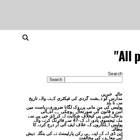
All 
Search
Search
حالیہ خبریں
مدارس کو دہشت گردی کی فیکٹری کہنے والے تاریخ
سے نا بلد
پولیس کی من مانی پرروک لگانا ضروری،ریاست میں
امن و قانون کی صورتحال ہوچکی ہے انتہائی
بدحال،ایس پی کیخلاف شکایت لے کر ڈی جی پی سے
ملے تیجسوی یادو، اے کے-47 سے فائرنگ کرنے والے
پولیس اہلکاروں کے خلاف ایف آئی آر درج کرنے کا
مطالبہ
این ڈی اے کے اپنے ہی رکن پارلیمنٹ نے کی بنگلہ دیش
آبی معاہدے کی مخالفت