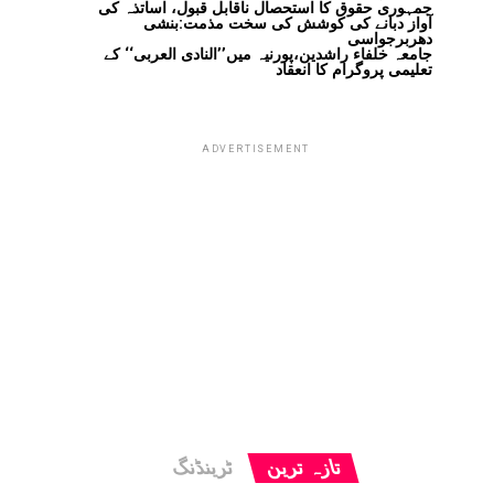
جمہوری حقوق کا استحصال ناقابل قبول، اساتذہ کی
آواز دبانے کی کوشش کی سخت مذمت:بنشی
دھربرجواسی
جامعہ خلفاء راشدین،پورنیہ میں’’النادی العربی‘‘ کے
تعلیمی پروگرام کا انعقاد
ADVERTISEMENT
تازہ ترین
ٹرینڈنگ