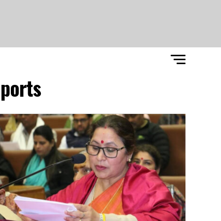
ports"