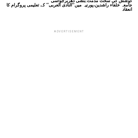
کوشش کی سخت مذمت:بنشی دھربرجواسی
جامعہ خلفاء راشدین،پورنیہ میں’’النادی العربی‘‘ کے تعلیمی پروگرام کا
انعقاد
ADVERTISEMENT