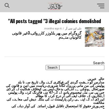
All posts tagged "3 illegal colonies demolished"
دلی این سی آر
6 months ago
گروگرام میں پھر بلڈوزر کارروائی،3غیر قانونی
کالونیاں منہدم
Search
Search
حالیہ خبریں
مدارس کو دہشت گردی کی فیکٹری کہنے والے تاریخ سے نا بلد
پولیس کی من مانی پرروک لگانا ضروری،ریاست میں امن و قانون کی
صورتحال ہوچکی ہے انتہائی بدحال،ایس پی کیخلاف شکایت لے کر ڈی
جی پی سے ملے تیجسوی یادو، اے کے-47 سے فائرنگ کرنے والے پولیس
اہلکاروں کے خلاف ایف آئی آر درج کرنے کا مطالبہ
این ڈی اے کے اپنے ہی رکن پارلیمنٹ نے کی بنگلہ دیش آبی معاہدے کی
مخالفت
جمہوری حقوق کا استحصال ناقابل قبول، اساتذہ کی آواز دبانے کی