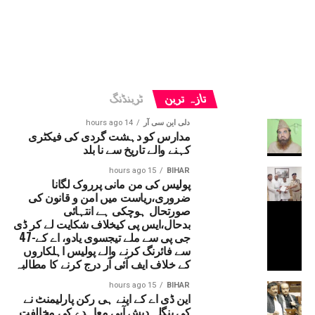
تازہ ترین
ٹرینڈنگ
دلی این سی آر
14 hours ago
مدارس کو دہشت گردی کی فیکٹری
کہنے والے تاریخ سے نا بلد
15 hours ago
BIHAR
پولیس کی من مانی پرروک لگانا
ضروری،ریاست میں امن و قانون کی
صورتحال ہوچکی ہے انتہائی
بدحال،ایس پی کیخلاف شکایت لے کر ڈی
جی پی سے ملے تیجسوی یادو، اے کے-47
سے فائرنگ کرنے والے پولیس اہلکاروں
کے خلاف ایف آئی آر درج کرنے کا مطالبہ
15 hours ago
BIHAR
این ڈی اے کے اپنے ہی رکن پارلیمنٹ نے
کی بنگلہ دیش آبی معاہدے کی مخالفت