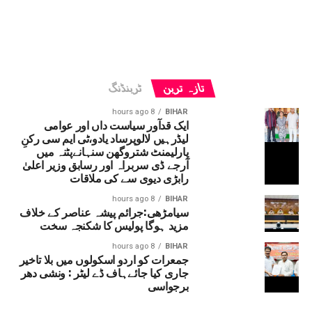
تازہ ترین
ٹرینڈنگ
8 hours ago
BIHAR
ایک قدآور سیاست داں اور عوامی
لیڈرہیں لالوپرساد یادو،ٹی ایم سی رکنِ
پارلیمنٹ شتروگھن سنہانےپٹنہ میں
آرجے ڈی سربراہ اور رسابق وزیر اعلیٰ
رابڑی دیوی سے کی ملاقات
8 hours ago
BIHAR
سیامڑھی:جرائم پیشہ عناصر کے خلاف
مزید ہوگا پولیس کا شکنجہ سخت
8 hours ago
BIHAR
جمعرات کو اردو اسکولوں میں بلا تاخیر
جاری کیا جائےہاف ڈے لیٹر : ونشی دھر
برجواسی