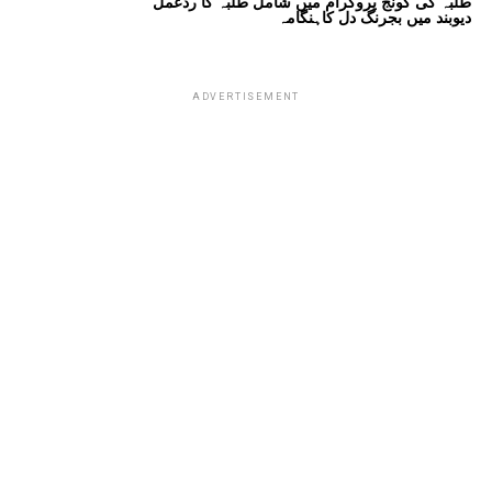
طلبہ کی گونج پروگرام میں شامل طلبہ کا ردعمل
دیوبند میں بجرنگ دل کاہنگامہ
ADVERTISEMENT