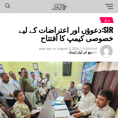
بہار
SIR:دعوؤں اور اعتراضات کے لیے
خصوصی کیمپ کا افتتاح
on
August 2, 2025
1 year ago
Published
By
سچ کی آواز ڈیسک