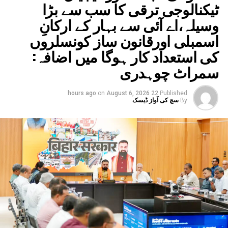
راؤنی میلہ کو نتیش سرکار نے دیا سرکاری مہوتسو کا
ٹیکنالوجی ترقی کا سب سے بڑا
رجہ، 10 لاکھ روپے کی رقم منظور
وسیلہ،اے آئی سے بہار کے ارکانِ
DON'T MISS
اسمبلی اورقانون ساز کونسلروں
بہار میں65.6لاکھ ووٹروں کےکٹے نام
کی استعداد کار ہوگا میں اضافہ:
سمراٹ چوہدری
on
August 6, 2026
22 hours ago
Published
By
سچ کی آواز ڈیسک