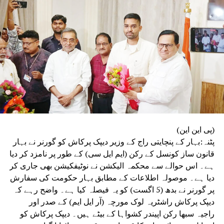
سے پاک امتحانات کے انعقاد کے لیے رہنما اصول مرتب کرے گی،
جبکہ تیسری کمیٹی پورے امتحانی نظام اور اس کے طریقۂ کار
کا تفصیلی مطالعہ کرے گی۔
(پی این این)
پٹنہ:بہار کے پنچایتی راج کے وزیر دیپک پرکاش کو گورنر نے بہار
قانون ساز کونسل کے رکن (ایم ایل سی) کے طور پر نامزد کر دیا
ہے۔ اس حوالے سے محکمہ الیکشن نے نوٹیفکیشن بھی جاری کر
دیا ہے۔ موصولہ اطلاعات کے مطابق بہار حکومت کی سفارش
پر گورنر نے بدھ (5 اگست) کو یہ فیصلہ کیا ہے۔ واضح رہے کہ
دیپک پرکاش راشٹریہ لوک مورچہ (آر ایل ایم) کے صدر اور
راجیہ سبھا رکن اپیندر کشواہا کے بیٹے ہیں۔ دیپک پرکاش کو