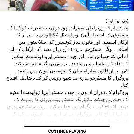
(پی این این)
پٹنہ:بہار کے وزیراعلیٰ سمراٹ چوہدری نے جمعرات کو کہا کہ
مصنوعی ذہانت (اے آئی) اور ڈیجیٹل ٹیکنالوجی سے بہار کے
ارکانِ اسمبلی اور قانون ساز کونسلرز کی صلاحیتوں میں
اضافہ ہوگا۔ مسٹرچوہدری نے آج بہار مقننہ کے ارکان کے لیے
اے آئی کو حساس بنانے اور چیف منسٹر ایریا ڈیولپمنٹ اسکیم
کے نفاذ کے سلسلے میں منعقدہ تربیتی پروگرام میں شرکت
کی۔ بہار قانون ساز اسمبلی کے توسیعی ایوان میں منعقدہ
پروگرام کا مسٹرچوہدری نے شمع روشن کر کے باضابطہ افتتاح
کیا۔
پروگرام کے دوران انہوں نے چیف منسٹر ایریا ڈیولپمنٹ اسکیم
کے تحت پروجیکٹ مانیٹرنگ سسٹم ویب پورٹل کا ریموٹ کے
ذریعے افتتاح کیا۔پروگرام سے خطاب کرتے ہوئے مسٹرچوہدری
نے کہا کہ آج کا یہ پروگرام انتہائی اہم ہے۔ انہوں نے کہا کہ
20-25 سال قبل کمپیوٹر کا استعمال محدود تھا، لیکن آج
مصنوعی ذہانت اور ڈیجیٹل ٹیکنالوجی حکومت، انتظامیہ اور
CONTINUE READING