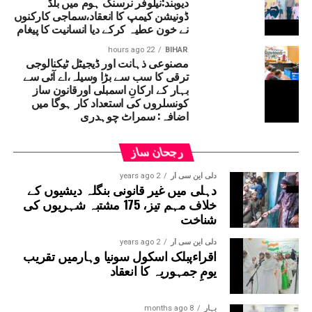
دیوبند:نیلوفر نرسنگ ہوم میں بلڈ
کی گئی ہے۔ رپورٹس کے مطابق دیپک پرکاش کی مدت کار 16
ڈونیشن کیمپ کا انعقاد،سماجی کارکنوں
مارچ 2027 تک رہے گی۔قابل ذکر ہے کہ حال ہی میں سپریم
نے خون عطیہ کرکے دیا انسانیت کا پیغام
کورٹ نے بہار حکومت سے یہ واضح کرنے کو کہا تھا کہ ’’دیپک
22 hours ago
BIHAR
پرکاش کسی ایوان کے رکن نہ ہونے کے باوجود وزیر کے عہدے
مصنوعی ذہانت اور ڈیجیٹل ٹیکنالوجی
پر کیسے فائز ہیں۔‘‘ دراصل آئین کے مطابق اگر کوئی شخص
ترقی کا سب سے بڑا وسیلہ،اے آئی سے
بہار کے ارکانِ اسمبلی اورقانون ساز
وزیر بنتا ہے تو 6 مہینے کے اندر اس کا اسمبلی یا
کونسلروں کی استعداد کار ہوگا میں
قانون ساز کونسل کا رکن بننا لازمی ہے۔ ایسا نہ
اضافہ: سمراٹ چوہدری
ہونے پر متعلقہ شخص کو وزارتی عہدہ چھوڑنا پڑ
سکتا ہے۔
رجحان ساز
دلی این سی آر
2 years ago
دہلی میں غیر قانونی بنگلہ دیشیوں کے
خلاف مہم تیز، 175 مشتبہ شہریوں کی
شناخت
دلی این سی آر
2 years ago
اقراءپبلک اسکول سونیا وہارمیں تقریب
یومِ جمہوریہ کا انعقاد
بہار
8 months ago