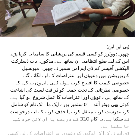
(پی این این)
چھپرہ:ووٹرز کو کسی قسم کی پریشانی کا سامنا نہ کرنا پڑے
اس کے لیے ضلع انتظامیہ ان ساتھ ہے۔مذکورہ بات ڈسٹرکٹ
الیکشن آفیسر کم ڈی ایم امن سمیر نے چھپرہ میونسپل
کارپوریشن میں دعوؤں اور اعتراضات کے لیے لگائے گئے
خصوصی کیمپ کا افتتاح کرتے ہوئے کہی۔انہوں نے کہا کہ
خصوصی نظرثانی کے تحت جمعہ کو ڈرافٹ لسٹ کی اشاعت
کے ساتھ ہی دعوؤں اور اعتراضات کا عمل شروع ہو گیا ہے۔
کوئی بھی ووٹر آئندہ 01 ستمبر پورے ایک ماہ تک نام کو شامل
کرنے،درست کرنے،منتقل کرنے یا حذف کرنے کے لیے درخواست
دے سکتا ہے۔یہ کام BLO کے ذریعے یا آن لائن خود کیا
جا سکتا ہے۔
ڈی ایم نے کہا کہ لوگوں کو دعووں اور اعتراضات کے لیے کسی