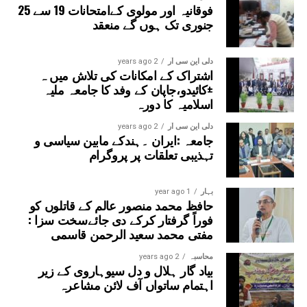
فوقانیہ اور مولوی کےامتحانات 19 سے 25
جنوری تک ہوں گے منعقد
دلی این سی آر
2 years ago
اشتراک کے امکانات کی تلاش میں ہ
±کائیدو،جاپان کے وفد کا جامعہ ملیہ
اسلامیہ کا دورہ
دلی این سی آر
2 years ago
جامعہ :ایران ۔ہندکے مابین سیاسی و
تہذیبی تعلقات پر پروگرام
بہار
1 year ago
حافظ محمد منصور عالم کے قاتلوں کو
فوراً گرفتار کرکے دی جائےسخت سزا :
مفتی محمد سعید الرحمن قاسمی
محاسبہ
2 years ago
بیاد گار ہلال و دل سیوہاروی کے زیر
اہتمام ساتواں آف لائن مشاعرہ