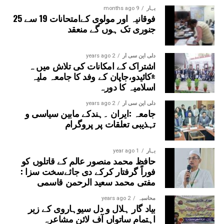
نظام کو بدعنوانی سے پاک کرے اور نوجوان نسل کو محنت،
بہار
9 months ago
فوقانیہ اور مولوی کےامتحانات 19 سے 25
دیانت اور کردار کے راستے پر چلنے کی توفیق عطا فرمائے۔ آمین
جنوری تک ہوں گے منعقد
یا رب العالمین۔
دلی این سی آر
2 years ago
اشتراک کے امکانات کی تلاش میں ہ
±کائیدو،جاپان کے وفد کا جامعہ ملیہ
اسلامیہ کا دورہ
دلی این سی آر
2 years ago
جامعہ :ایران ۔ہندکے مابین سیاسی و
تہذیبی تعلقات پر پروگرام
بہار
1 year ago
حافظ محمد منصور عالم کے قاتلوں کو
فوراً گرفتار کرکے دی جائےسخت سزا :
مفتی محمد سعید الرحمن قاسمی
محاسبہ
2 years ago
بیاد گار ہلال و دل سیوہاروی کے زیر
اہتمام ساتواں آف لائن مشاعرہ