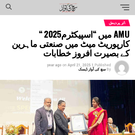
اتر پردیش
AMU میں “اسپیکٹرم2025 “
کارپوریٹ میٹ میں صنعتی ماہرین
کے بصیرت افروز خطابات
on
April 21, 2025
1 year ago
Published
By
سچ کی آواز ڈیسک