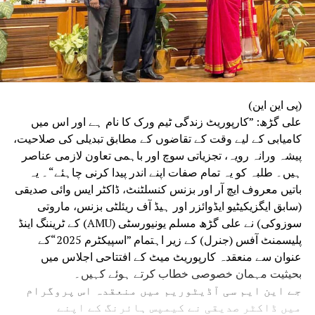
(پی این این)
علی گڑھ: ”کارپوریٹ زندگی ٹیم ورک کا نام ہے اور اس میں
کامیابی کے لیے وقت کے تقاضوں کے مطابق تبدیلی کی صلاحیت،
پیشہ ورانہ رویہ، تجزیاتی سوچ اور باہمی تعاون لازمی عناصر
ہیں۔ طلبہ کو یہ تمام صفات اپنے اندر پیدا کرنی چاہئے“۔ یہ
باتیں معروف ایچ آر اور بزنس کنسلٹنٹ، ڈاکٹر ایس وائی صدیقی
(سابق ایگزیکیٹیو ایڈوائزر اور ہیڈ آف ریئلٹی بزنس، ماروتی
سوزوکی) نے علی گڑھ مسلم یونیورسٹی (AMU) کے ٹریننگ اینڈ
پلیسمنٹ آفس (جنرل) کے زیر اہتمام ”اسپیکٹرم 2025“کے
عنوان سے منعقدہ کارپوریٹ میٹ کے افتتاحی اجلاس میں
بحیثیت مہمان خصوصی خطاب کرتے ہوئے کہیں۔
جے این ایم سی آڈیٹوریم میں منعقدہ اس پروگرام
میں ڈاکٹر صدیقی نے کیمپس ہائرنگ کے اپنے