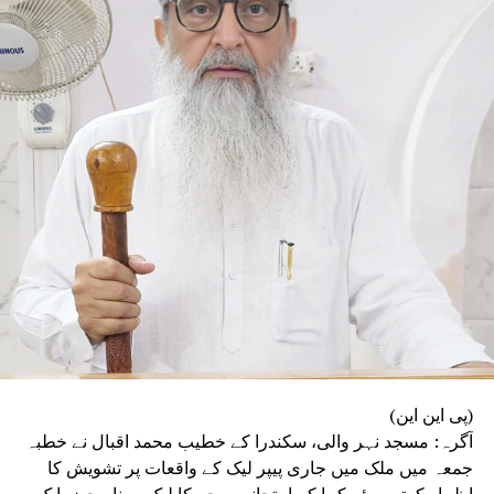
وابستگی کی جگہ معاشی طاقت اور خاندانی سیاست
کا اثر بڑھتا جا رہا ہے، جس سے جمہوری اقدار کو
مسلسل نقصان پہنچ رہا ہے۔ انہوں نے اپنے استعفے
میں کہا کہ آئین، جمہوریت اور آئینی اداروں پر
ہونے والے حملوں سے جمہوریت خطرے میں ہے۔ ’’فرد
سے بڑی پارٹی اور پارٹی سے بڑا ملک‘‘ کے جذبے کا
ذکر کرتے ہوئے انہوں نے کہا کہ انہی نظریاتی اور
اخلاقی وجوہات کی بنا پر وہ ریاستی صدر کے عہدے
اور پارٹی کی بنیادی رکنیت سے اپنا استعفیٰ دے
رہے ہیں۔
(پی این این)
آگرہ: مسجد نہر والی، سکندرا کے خطیب محمد اقبال نے خطبہ
جمعہ میں ملک میں جاری پیپر لیک کے واقعات پر تشویش کا
اظہار کرتے ہوئے کہا کہ امتحانی پرچے کا لیک ہونا محض ایک