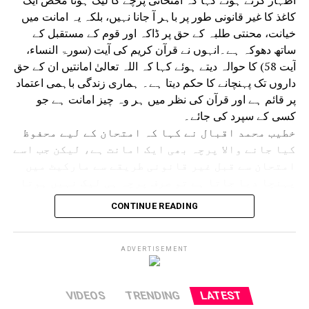
کاغذ کا غیر قانونی طور پر باہر آ جانا نہیں، بلکہ یہ امانت میں
خیانت، محنتی طلبہ کے حق پر ڈاکہ اور قوم کے مستقبل کے
ساتھ دھوکہ ہے۔انہوں نے قرآن کریم کی آیت (سورۃ النساء،
آیت 58) کا حوالہ دیتے ہوئے کہا کہ اللہ تعالیٰ امانتیں ان کے حق
داروں تک پہنچانے کا حکم دیتا ہے۔ ہماری زندگی باہمی اعتماد
پر قائم ہے اور قرآن کی نظر میں ہر وہ چیز امانت ہے جو
کسی کے سپرد کی جائے۔
خطیب محمد اقبال نے کہا کہ امتحان کے لیے محفوظ
کیا جانے والا پرچہ بھی ایک امانت ہے، لیکن جب اسے
امتحان سے قبل غیر قانونی طریقے سے مارکیٹ میں
پہنچا دیا جاتا ہے تو صرف پرچہ ہی لیک نہیں ہوتا
بلکہ اعتماد اور امانت بھی لیک ہو جاتی ہے۔
CONTINUE READING
انہوں نے کہا کہ کوئی بھی امتحان صرف طلبہ کا
امتحان نہیں ہوتا بلکہ یہ پورے معاشرے، تعلیمی
نظام، اداروں اور حکومت کی ذمہ داری کا بھی
ADVERTISEMENT
امتحان ہے۔ پیپر لیک کا سب سے زیادہ نقصان ان
طلبہ کو ہوتا ہے جو ایمانداری اور محنت کے ساتھ
VIDEOS
TRENDING
LATEST
تیاری کرتے ہیں، جبکہ نااہل افراد غیر قانونی