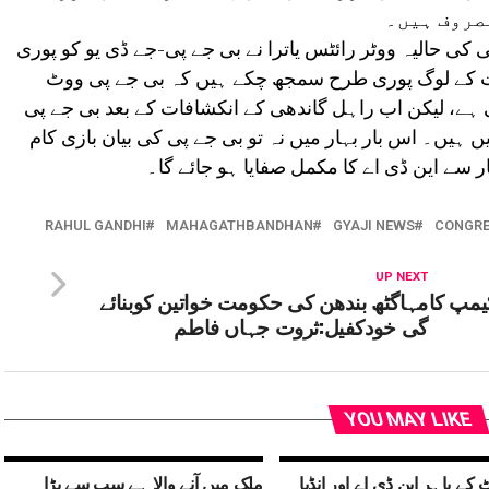
صروف ہیں۔
 کی حالیہ ووٹر رائٹس یاترا نے بی جے پی-جے ڈی یو کو پوری
ست کے لوگ پوری طرح سمجھ چکے ہیں کہ بی جے پی ووٹ
ے، لیکن اب راہل گاندھی کے انکشافات کے بعد بی جے پی
ں ہیں۔ اس بار بہار میں نہ تو بی جے پی کی بیان بازی کام
 سے این ڈی اے کا مکمل صفایا ہو جائے گا۔
RAHUL GANDHI
MAHAGATHBANDHAN
GYAJI NEWS
CONGRE
UP NEXT
کے تحت 2روزہ کیمپ کا
مہاگٹھ بندھن کی حکومت خواتین کوبنائے
گی خودکفیل:ثروت جہاں فاطم
YOU MAY LIKE
 کے باہر این ڈی اے اور انڈیا
ملک میں آنے والا ہے سب سے بڑا