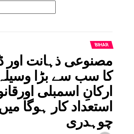
BIHAR
مصنوعی ذہانت اور ڈی
کا سب سے بڑا وسیلہ،
ارکانِ اسمبلی اورقا
استعداد کار ہوگا می
چوہدری