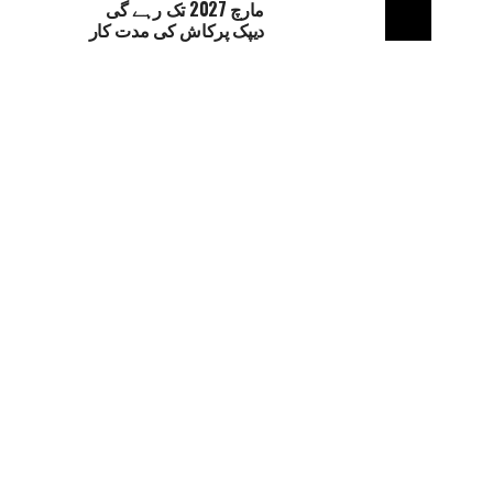
مارچ 2027 تک رہے گی
دیپک پرکاش کی مدت کار