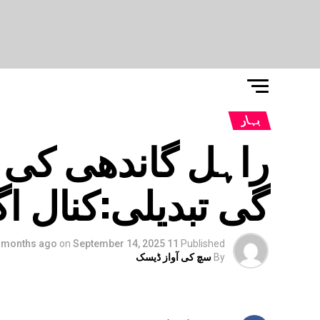
بہار
راہل گاندھی کی ق
گی تبدیلی:کنال ا
on
September 14, 2025
11 months ago
Published
By
سچ کی آواز ڈیسک