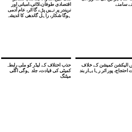
منے سامنے
اقتصادی طوفان،اڈانی،امبانی اور
نریندر پر نہیں پڑے گا اثر، عام آدمی
ہوگا شکار، راہل گاندھی کا اندیشہ
یں الیکشن کمیشن کے خلاف
حذب اختلاف کے لیڈر کو ملی رابطہ
احتجاج، پور اثر رہا بہار بند
کمیٹی کی قیادت، جلد ہوگی اگلی
میٹنگ