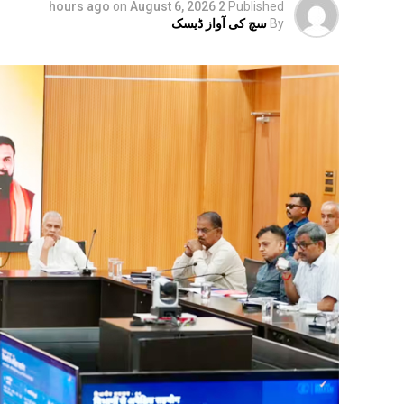
on
August 6, 2026
2 hours ago
Published
By
سچ کی آواز ڈیسک