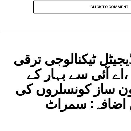
CLICK TO COMMENT
جیٹل ٹیکنالوجی ترقی
اے آئی سے بہار کے
نون ساز کونسلروں کی
ں اضافہ: سمراٹ