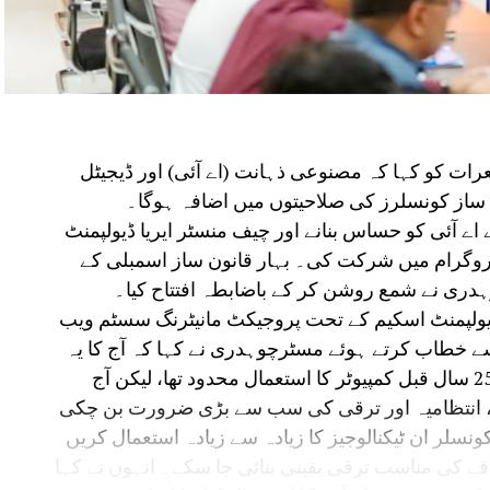
رات کو کہا کہ مصنوعی ذہانت (اے آئی) اور ڈیجیٹل
ن ساز کونسلرز کی صلاحیتوں میں اضافہ ہوگا۔
 اے آئی کو حساس بنانے اور چیف منسٹر ایریا ڈیولپمنٹ
پروگرام میں شرکت کی۔ بہار قانون ساز اسمبلی کے
ہدری نے شمع روشن کر کے باضابطہ افتتاح کیا۔
 ڈیولپمنٹ اسکیم کے تحت پروجیکٹ مانیٹرنگ سسٹم ویب
سے خطاب کرتے ہوئے مسٹرچوہدری نے کہا کہ آج کا یہ
پروگرام انتہائی اہم ہے۔ انہوں نے کہا کہ 20-25 سال قبل کمپیوٹر کا استعمال محدود تھا، لیکن آج
، انتظامیہ اور ترقی کی سب سے بڑی ضرورت بن چکی
ونسلر ان ٹیکنالوجیز کا زیادہ سے زیادہ استعمال کریں
قے کی مناسب ترقی یقینی بنائی جا سکے۔ انہوں نے کہا