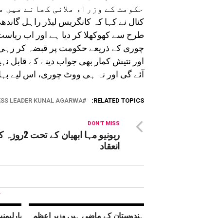
حکومت کے وزراء ملائی کھانے میں م
کنال نے کہا کہ کانگریس لیڈر راہل گاندھی
طرح سے کھوکھلا کر دیا ہے اور اب ریا
چوری کے ذریعے حکومت پر قبضہ کر رہی ہ
اور نتیش کمار بھی جواب دینے کے قابل نہی
آئے گی اور نہ ہی ووٹ چوری، اس لیے بہار
SS LEADER KUNAL AGARWA
RELATED TOPICS:
DON'T MISS
ریونیو مہا ابھیان 
انعقاد
ہندوستان کے ماضی ہیں وزیر اعظم
پارلیمنٹ