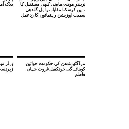
نریندر مودی،ماضی کبھی مستقبل کا
بلاک آ
نہیں کرسکتا مقابلہ،راہل گاندھی
سمیت اپوزیشن رہنمائوں کا ردعمل
مہاگٹھ بندھن کی حکومت خواتین
بہار م
کوبنائے گی خودکفیل:ثروت جہاں
زبردست 
فاطم