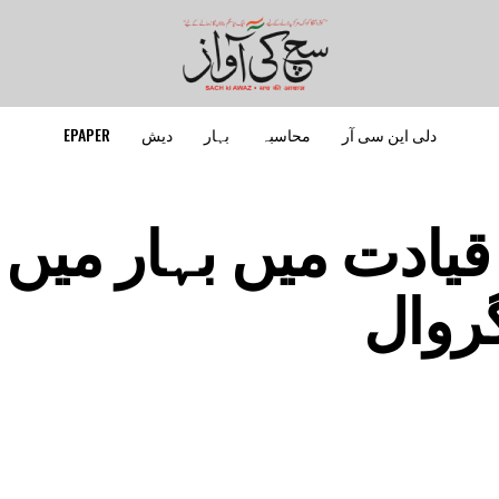
دلی این سی آر
محاسبہ
بہار
دیش
EPAPER
یادت میں بہار میں آ
گروال