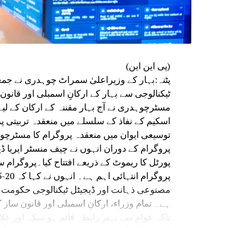
(پی این این)
پٹنہ:بہار کے وزیراعلیٰ سمراٹ چوہدری نے جمع
ٹیکنالوجی سے بہار کے ارکانِ اسمبلی اور قانو
مسٹرچوہدری نے آج بہار مقننہ کے ارکان کے لیے
اسکیم کے نفاذ کے سلسلے میں منعقدہ تربیتی 
توسیعی ایوان میں منعقدہ پروگرام کا مسٹرچو
پروگرام کے دوران انہوں نے چیف منسٹر ایریا
پورٹل کا ریموٹ کے ذریعے افتتاح کیا۔پروگرام 
مصنوعی ذہانت اور ڈیجیٹل ٹیکنالوجی حکومت
ہے۔ تمام وزراء، ارکانِ اسمبلی اور قانون ساز ک
تاکہ عوام سے بہتر رابطہ قائم ہو سکے اور علا