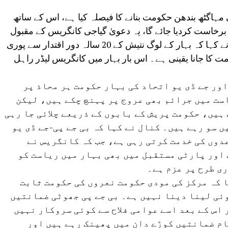
 مہاگٹھ بندھن حکومت بنانے کا فیصلہ کیا ہے، اس کے ساتھ
رخاست کردیا جائے گا، یہ دعویٰ گیاجی کانگریس کے مقبول
نوجوان لیڈر کنال اگروال نے کیا ہے۔ کنال نے کہا کہ بہار کے لوگ نتیش کے 20 سالہ دور اقتدار سے پوری
کا جانا یقینی ہے۔ اس بار بہار میں کانگریس لیڈر راہل
اور جے ڈی یو اتحاد کی بہار حکومت ہر محاذ پر
ست میں جرائم بھی عروج پر پہنچ چکے ہیں، لیکن
ہیں، حکومت پریش کے بابوں کے ذریعے چلائی جا رہی
 سو رہے ہیں۔ کنال نے کہا کہ بی جے پی-جے ڈی یو
دوں کی خدمت کرتی رہی ہے، جب کہ کانگریس نے
 اور پارٹی مستقبل میں بھی بہار میں ریاست کو
ری طرح پر عزم ہے۔
 کہ مرکز کی مودی حکومت نعروں کی حکومت ثابت
ئی لینا دینا نہیں ہے۔ بی جے پی جھوٹی ضمانتیں
 اس کے بعد اسے عوامی فلاح سے کوئی سروکار نہیں
ام ضمانتیں کوڑے دان میں پھینک رہے ہیں اور