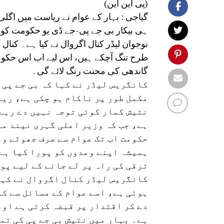
(پی این این)
گیاجی : بہار کے عوام نے ریاست میں اگلی
ہی بیکار بی جے پی-جے ڈی یو حکومت کو ب
طرح تنگ آچکے ہیں، اس لیے اب اس حکومت 
گاندھی کی محنت رنگ لائے گی۔
کانگریس لیڈر نے کہا کہ بی جے پی 
مکمل طور پر ناکام ہو چکی ہے، ریا
نتیش کمار کوئی توجہ نہیں دے رہے 
ہے، جب کہ وزیر اعلی گہری نیند میں
حکومت اب تک عوام سے صرف جھوٹے وع
ہمیشہ اپنے وعدوں کو پورا کیا ہے
ترقی کی راہ پر لے جانے کے لیے پو
کانگریس لیڈر کنال اگروال نے کہا
ہوئی ہے، اسے عوام کے مسائل سے کو
دے کر اقتدار پر قبضہ کرتی ہے اور
ہے۔ بہار میں نتیش بی جے پی کی تم