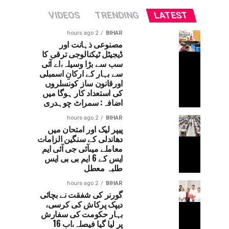
VIDEOS
TRENDING
LATEST
2 hours ago
BIHAR
مصنوعی ذہانت اور
ڈیجیٹل ٹیکنالوجی ترقی کا
سب سے بڑا وسیلہ،اے آئی
سے بہار کے ارکانِ اسمبلی
اورقانون ساز کونسلروں
کی استعداد کار ہوگا میں
اضافہ: سمراٹ چوہدری
2 hours ago
BIHAR
پیپر لیک اور امتحان میں
دھاندلی کے سنگین الزامات
معاملے میںآئی جی آئی ایم
ایس کے 6 ایم بی بی ایس
طلبہ معطل
2 hours ago
BIHAR
گورنر کی شفقت نے بچائی
دیپک پرکاش کی کرسی،
بہار حکومت کی سفارش
پر لیا گیا فیصلہ،اب 16