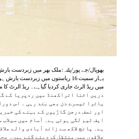
بھوپال/جے پور/پٹنہ:ملک بھر میں زبردست بار
بہار سمیت 16 ریاستوں میں زبردست ب
میں ریڈ الرٹ جاری کردیا گیاہے۔ ریڈ الرٹ کا مطلب ہے کہ 24 گھنٹے میں
دریں اثنا اتراکھنڈ میں ردپریا کے گور
یاترا تیسرے دن بھی بند رہی ۔ اس دورا
اور نصف درجن گاڑیوں کے بہنے کی خبریں
ایف ٹیم لگی ہوئی ہے۔ آسام میں سیلاب 
ہے۔ پانچ لاکھ سے زائد آبادی والے علاق
علاقوں میں منتقل کردیئے گئے ہیں۔ محک