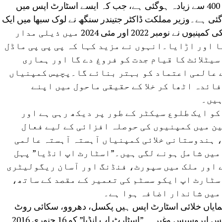
نئی دہلی :اسپیس اسٹارٹ اپس کی تعداد 400 سے زیادہ ہوگئی ہے، جب کہ ایسے اسٹارٹ اپس میں
سے زیادہ ہوگئی ہے۔وزیر مملکت ڈاکٹر جتیندر سنگھ نے لوک سبھا میں ایک
تحریری جواب میں کہا کہ دو نجی شعبے کی کمپنیوں نے نومبر 2022 اور مئی 2024 میں ذیلی مدار
ا اور اڑایا۔انہوں نے مزید کہا کہ پی پی پی ماڈل
 سیٹلائٹ کا قیام جدت کو فروغ دے گا اور ہماری
 عالمی اعتماد کو بہتر بنائے گا۔پچیس کمپنیاں
فارم کا فائدہ اٹھا کر خلا کے حقیقی ماحول میں اپنے
ہیں۔
کو ایک طلوع سیکٹر کے طور پر دیکھ رہی ہے اور
ن میں کمپنیوں کی حوصلہ افزائی کے لیے فعال
 ہندوستانی خلائی کمپنیاں آہستہ آہستہ عالمی
 میں شامل ہونے لگی ہیں۔”اسٹارٹ اپ انڈیا” پہل
ے اور ملک میں سپورٹ، فنڈنگ اور آسان ریگولیٹری
سٹارٹ اپ ایکو سسٹم کی تعمیر کے مقصد کے ساتھ،
 میں شاندار اضافہ ہوا ہے۔
لے نمایاں خلائی اسٹارٹ اپس ہیں پکسل، دھروو، سکائی روٹ
ایرو سپیس، انگلی کُل کوسموس، بیلا ٹرکس ایروسپس وغیرہ۔”اسٹارٹ اپ انڈیا” کو 16 جنوری 2016