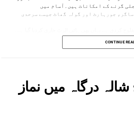
لی گرنے کے امکانات ہیں۔آسام میں
ساگر، جورہارٹ اور گولہ گھاٹ جیسے سرحدی
لوج کردی ہے یہاں بھی ہائی الرٹ جاری کردیا گیا ہے۔
مدھیہ پردیش میں بھی بارش کا الرٹ جاری کیا گیا ہے۔ وہاں کے 17 اضلع متاثر ہیں۔ یوپی ،
CONTINUE REA
لرٹ ہے۔
شالہ درگاہ میں نماز