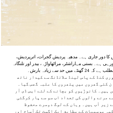
ش کا دور جاری ہے۔ مدھیہ پردیش گجرات، اترپردیش،
ارش ہورہی ہے۔ بستی مہاراشٹر، مراٹھاواڑہ، بیدر اور تلنگانہ
 حد سے زیادہ بارش۔
ی کنڈ کے پاس لینڈ سلائڈنگ سے کیدار ناتھ
ن کئی گھروں میں پتھروں کا ملبہ گھس گیا۔
 ہیں۔ کانوڑیوں کو بچانے کے لئے ایس ڈی آر
سے مرنے والوں کی تعداد اب سو سے پار کرگئی
ے زیر آب ہیں۔ وہاں کے لوگ دوسرے محفوظ
مہ موسمیات کے مطابق ایک اگست تک آسام اور