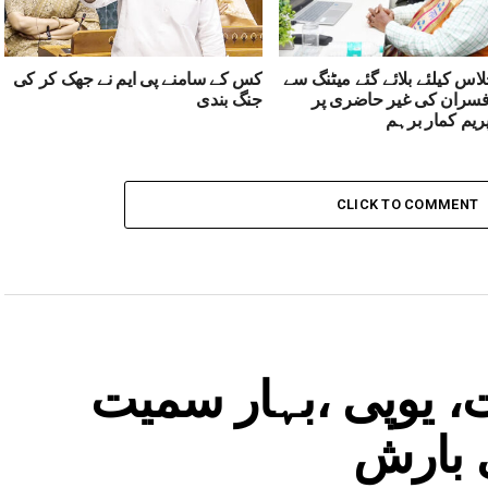
اس کیلئے بلائے گئے میٹنگ سے
کس کے سامنے پی ایم نے جھک کر کی
فسران کی غیر حاضری پر
جنگ بندی
ریم کمار برہم
CLICK TO COMMENT
، یوپی ،بہار سمیت