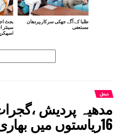
طلبا کے آگے جھکی سرکار،پردھان
بجٹ اجل
مستعفی
سینئر ا
اسپیکرپ
دیش
مدھیہ پردیش ،گجرات
16ریاستوں میں بھاری بارش