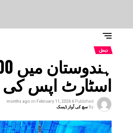
دیش
اسٹارٹ اپس کی ت
on
February 11, 2026
6 months ago
Published
By
سچ کی آواز ڈیسک