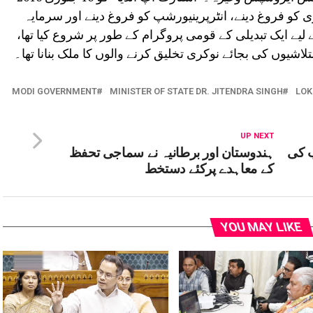
کو فروغ دینے، انٹرپرینیورشپ کو فروغ دینے اور سرمایہ
 لیے ایک تبدیلی کے قومی پروگرام کے طور پر شروع کیا تھا،
یوں کی بجائے نوکری تخلیق کرنے والوں کا ملک بنانا تھا۔
MODI GOVERNMENT
MINISTER OF STATE DR. JITENDRA SINGH
LOK
UP NEXT
ب کی
ہندوستان اور برطانیہ نے سماجی تحفظ
کے معاہدے پرکئے دستخط
YOU MAY LIKE