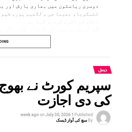
دوسری ریاستوں میں بھاری بارش اور بج
تنسکویا، بھیما جی ، لکھیم پور، شیو 
اضلاع کو الرٹ کردیا گیا ہے۔
گجرات میں دو دنوں کی بارش نے عام زندگی مف
DING
بہار کے کئی اضلاع میں بھی انتظامیہ ا
دیش
سپریم کورٹ نے بھوج 
کی دی اجازت
on
July 30, 2026
1 week ago
Published
By
سچ کی آواز ڈیسک