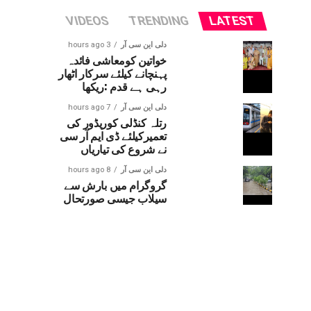
VIDEOS
TRENDING
LATEST
دلی این سی آر
3 hours ago
خواتین کومعاشی فائدہ
پہنچانے کیلئے سرکار اٹھار
رہی ہے قدم :ریکھا
دلی این سی آر
7 hours ago
رتلہ کنڈلی کوریڈور کی
تعمیرکیلئے ڈی ایم آر سی
نے شروع کی تیاریاں
دلی این سی آر
8 hours ago
گروگرام میں بارش سے
سیلاب جیسی صورتحال