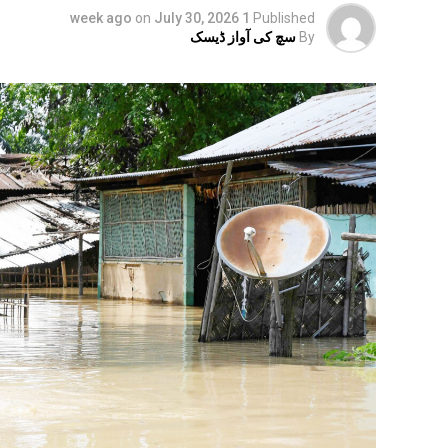
on
July 30, 2026
1 week ago
Published
By
سچ کی آواز ڈیسک