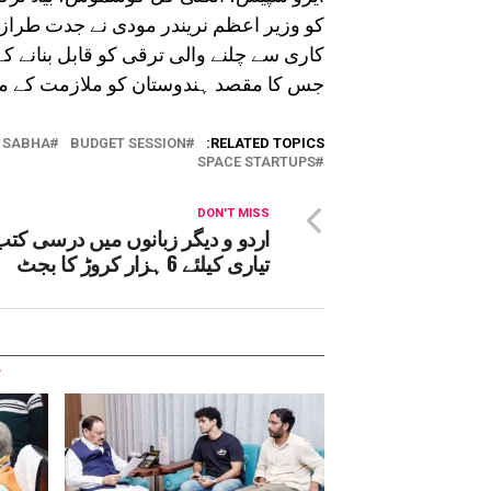
کو وزیر اعظم نریندر مودی نے جدت طرازی 
کاری سے چلنے والی ترقی کو قابل بنانے کے
جس کا مقصد ہندوستان کو ملازمت کے متلاش
 SABHA
BUDGET SESSION
RELATED TOPICS:
SPACE STARTUPS
DON'T MISS
اردو و دیگر زبانوں میں درسی کت
تیاری کیلئے 6 ہزار کروڑ کا بجٹ