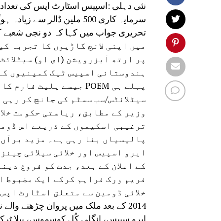
سرمایہ کاری 500 ملین ڈالر 
میں اپنی لانچ گاڑیوں کا تجربہ کی
پر ارتھ آبزرویشن (ای او) سیٹلائٹ
ہندوستانی اسپیس ٹیک کمپنیوں کے
پہلے ہی POEM جیسے پلیٹ 
سیٹلائٹس/سب سسٹم کی جانچ کر رہی 
وزیر کے مطابق، ریاستی حکومت خلا 
ترغیبی اسکیموں کے ذریعے اس ڈومی
پالیسیاں بنا رہی ہے۔ مزید برآں،
ایرو اسپیس اور خلائی سپلائی چینز
کے اعلان کے بعد، جدت کو فروغ دین
فریم ورک فراہم کرکے ایک مضبوط ا
خلائی ڈومین سے متعلق اسٹارٹ اپس
2014 کے بعد ملک میں پروان چڑھنے وا