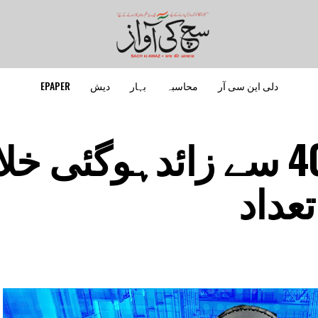
دلی این سی آر
محاسبہ
بہار
دیش
EPAPER
ہندوستان میں 400 سے زائدہوگئی 
عداد