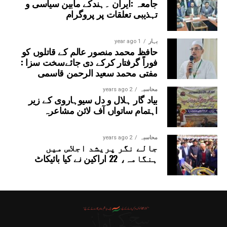
جامعہ :ایران ۔ہندکے مابین سیاسی و
تہذیبی تعلقات پر پروگرام
بہار
1 year ago
حافظ محمد منصور عالم کے قاتلوں کو
فوراً گرفتار کرکے دی جائےسخت سزا :
مفتی محمد سعید الرحمن قاسمی
محاسبہ
2 years ago
بیاد گار ہلال و دل سیوہاروی کے زیر
اہتمام ساتواں آف لائن مشاعرہ
محاسبہ
2 years ago
جالے نگر پریشد اجلاس میں
ہنگامہ، 22 اراکین نے کیا بائیکاٹ