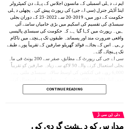
ایم نے دہلی اسمبلی کے مانسون اجلاس کے پہلے دن کمپٹرولر
اینڈ آڈیٹر جنرل (سی اے جی) کی رپورٹ پیش کی۔ پچھلی دہلی
حکومت کے دور میں، 2019-20 سے 2022-23 کے دوران بجلی
سبسڈی کی تقسیم کی اسکیم میں بڑی خامیاں سامنے آئی
ہیں۔ رپورٹ میں کہا گیا ہے کہ حکومت کی سبسڈی پالیسی
واقعی ضرورت مند اور پسماندہ طبقوں تک پہنچنے میں ناکام
رہی۔ اس کے بجائے، فوائد گھریلو صارفین کے تقریباً پورے طبقے
تک پہنچائے گئے۔
سی اے جی کی رپورٹ کے مطابق، صفر سے 200 یونٹ فی ماہ
بجلی استعمال کرنے والے 30 لاکھ سے زیادہ صارفین کو تقریباً
6,000 روپے فی کنکشن کی اوسط سالانہ سبسڈی ملتی ہے۔
دریں اثنا، 201 سے 400 یونٹس کے درمیان بجلی استعمال کرنے
والے تقریباً 16.60 لاکھ صارفین کو فی کنکشن10,000 سے زیادہ
CONTINUE READING
کی اوسط سبسڈی ملتی ہے، جو پچھلے زمرے کے مقابلے میں
تقریباً 70 فیصد زیادہ ہے۔ رپورٹ میں یہ بھی انکشاف کیا گیا
ہے کہ مسلسل بلنگ سائیکلوں کے لیے بجلی کی کھپت صفر
ہونے کے باوجود بہت سے صارفین نے سبسڈی حاصل کی۔
دلی این سی آر
2019 اور 2023 کے درمیان ان غیر فعال گھریلو رابطوں کو کل
مدارس کو دہشت گردی کی
42.26 کروڑ روپے کی سبسڈی فراہم کی گئی۔