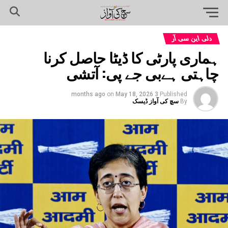
دلی این سی آر
ہماری پارٹی کا ڈیٹا حاصل کرنا
چاہتی ہےبی جے پی: آتشی
on
May 18, 2026
3 months ago
Published
By
سچ کی آواز ڈیسک