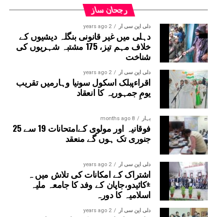
قانون ساز پارٹی کے چیف وہپ سنجیو جھا کی قیادت میں،
رجحان ساز
پارٹی کے اراکین اسمبلی نے ORS پیکٹوں کے ہار پہنائے اور
دلی این سی آر
2 years ago
حکومت کے خلاف نعرے لگائے۔
دہلی میں غیر قانونی بنگلہ دیشیوں کے
خلاف مہم تیز، 175 مشتبہ شہریوں کی
شناخت
دلی این سی آر
2 years ago
اقراءپبلک اسکول سونیا وہارمیں تقریب
یومِ جمہوریہ کا انعقاد
بہار
8 months ago
فوقانیہ اور مولوی کےامتحانات 19 سے 25
جنوری تک ہوں گے منعقد
دلی این سی آر
2 years ago
اشتراک کے امکانات کی تلاش میں ہ
±کائیدو،جاپان کے وفد کا جامعہ ملیہ
اسلامیہ کا دورہ
دلی این سی آر
2 years ago