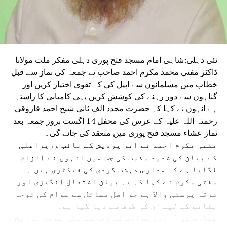
انہوں نے تقسیم کی گئی کل سبسڈی کا 95 فیصد سے زیادہ
وصول کیا۔
دہلی کے مختلف علاقوں سے خواتین جو اسمبلی
پہنچیں، انہوں نے وزیر اعلیٰ ریکھا گپتا کو
راکھی باندھی اور لکشمی یوجنا کے لیے ان کا
نئی دہلی:شاہی امام مسجد فتح پوری دہلی مفکر ملت مولانا
شکریہ ادا کیا۔ خواتین کا کہنا تھا کہ حکومت نے
ڈاکٹر مفتی محمد مکرم احمد صاحب نے جمعہ کی نماز سے قبل
ان کی توقعات اور ضروریات کو ترجیح دیتے ہوئے
خطاب میں مسلمانوں سے اپیل کی کہ تقوی اختیار کریں اور
انہیں اعتماد کی ایک نئی بنیاد فراہم کی ہے۔ اس
گناہوں سے دور رہنے کی کوشش کریں یہی کامیابی کا راستہ
موقع پر وزیراعلیٰ نے کہا کہ ہر بہن اور بیٹی کی
ہے انہوں نے کہا کہ حضرت مجدد الف ثانی شیخ احمد فاروقی
عزت، تحفظ اور بااختیار بنانا حکومت کی اولین
رحمتہ اللہ علیہ کے عرس کی محفل 14 اگست بروز جمعہ بعد
ترجیح ہے۔ ریکھا گپتا نے پیار سے خواتین کو
نماز عشاء مسجد فتح پوری میں منعقد کی جائے گی۔
مبارکباد دیتے ہوئے کہا کہ ان کی طرف سے باندھی
مفتی مکرم احمد نے اتر پردیش کے نائب وزیراعلی
گئی راکھی صرف ایک مقدس دھاگہ نہیں ہے بلکہ یہ
کے بیان کی شدید مذمت کی جس میں انہوں نے الزام
اعتماد، قربت اور ذمہ داری کی علامت ہے۔
لگایا ہے کہ مدارس دہشت گردی کی فیکٹری ہیں ۔
دہلی کے وزیر ماحولیات منجندر سنگھ سرسا نے کہا
مفتی مکرم نے کہا کہ یہ بیان اشتعال انگیزی اور
کہ اپوزیشن دہلی لکشمی یوجنا اور تعلیم کے شعبے
فرقہ پرستی والا ہے جو اصل مسائل سے عوام کی توجہ
میں تاریخی فیصلوں سے پریشان ہے۔ سرسا نے کہا کہ
ہٹانے کے لیے ان کی طرف سے دیا گیا ہے۔
اسمبلی جمہوریت کا پلیٹ فارم ہے اور اپوزیشن کو
بھارت کو آزادی مدارس کی وجہ سے ملی ہے وہ تاریخ
ہنگامہ کرنے کے بجائے مفاد عامہ کے مسائل پر بات