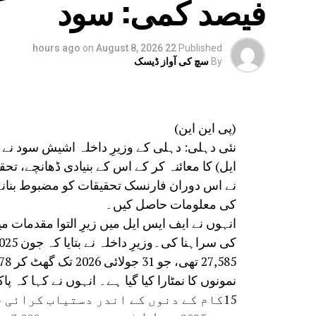
فیصد کمی: سود
on
August 8, 2026
22 hours ago
Published
By
سچ کی آواز ڈیسک
(پی این این)
نئی دہلی: دہلی کے وزیرِ داخلہ اشیش سود نے
ایل) کا معائنہ کر کے اس کے بنیادی ڈھانچے، تح
نے اس دوران فارنسک تحقیقات کو مضبوط بنانے کے
کی معلومات حاصل کیں۔
نمونوں کا نمٹارا کیا گیا ہے۔ انہوں نے کہا ک
15کام کے دنوں کے اندر دستیاب کرائی جا رہی ہے۔