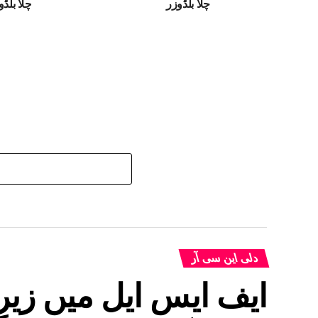
چلا بلڈوزر
چلا بلڈوزر، 4000 مربع گ
دلی این سی آر