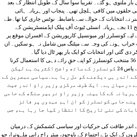
ار ملتوی ہو گئے۔ تقریباً سوا سال کے طویل انتظار کے بعد
 حلقوں میں کافی ہلچل تھی۔ پنجاب اور ہریانہ ہائی
نے انتخابات کے حوالے سے باضابطہ نوٹس جاری کیا تھا۔طے
شدہ پروگرام کے مطابق انتخابی عمل صبح 11 بجے ہریانہ انسٹی ٹیوٹ آف پبلک ایڈمنسٹریشن کے
لیے کونسلرز اور میونسپل کارپوریشن کے افسران موقع پر
عت خراب ہونے کی وجہ سے میٹنگ میں شامل نہ ہو سکیں۔ ان
 گئی اور انتخابات کو ایک بار پھر ٹال دیا گیا۔
اس الیکشن میں میونسپل کارپوریشن کے 36 منتخب کونسلرز کو اپنے حقِ رائے دہی کا استعمال کرنا
تھا۔ اعداد و شمار کے مطابق بی جے پی کے پاس 24 کونسلرز کے ساتھ واضح اکثریت ہے لیکن
ے اندر ہی دیکھنے کو مل رہا ہے۔سیاسی مبصرین کے
ے درمیان ہے۔ ایک طرف مرکزی وزیر راؤ اندر جیت
ہریانہ کے کابینہ وزیر راؤ نربیر سنگھ کے حامی
پنے حامی کونسلرز کو ان اہم عہدوں پر فائز
بات کی نئی تاریخ کا انتظار کیا جا رہا ہے، جس
کے اندر طاقت کی حرکیات اور سیاسی کشمکش کے درمیان
وں کے ایک بڑے اجتماع کے باوجود، میئر راج رانی ملہوترا، جو