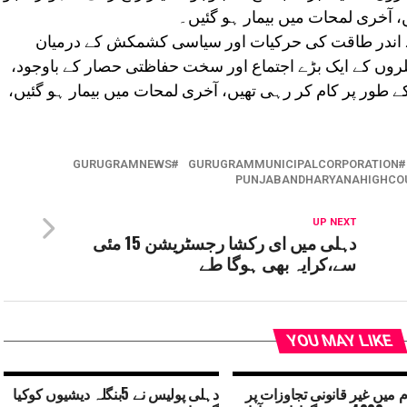
، آخری لمحات میں بیمار ہو گئیں۔
ے اندر طاقت کی حرکیات اور سیاسی کشمکش کے درمیان
لروں کے ایک بڑے اجتماع اور سخت حفاظتی حصار کے باوجود،
کے طور پر کام کر رہی تھیں، آخری لمحات میں بیمار ہو گئیں،
GURUGRAMNEWS
GURUGRAMMUNICIPALCORPORATION
PUNJABANDHARYANAHIGHCO
UP NEXT
دہلی میں ای رکشا رجسٹریشن 15 مئی
سے،کرایہ بھی ہوگا طے
YOU MAY LIKE
 میں غیر قانونی تجاوزات پر
دہلی پولیس نے 5بنگلہ دیشیوں کوکیا