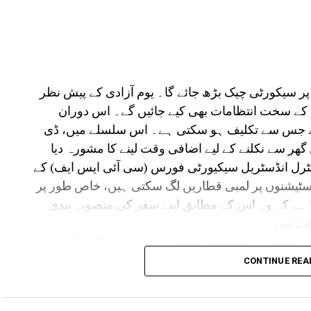
سک تحقیقات سے مقدمات میں ہونے والی تاخیر
د انصاف دلانے میں بھی مدد ملتی ہے۔
شنوں پر سیکورٹی چیک بڑھ جائے گا۔ یوم آزادی کے پیش نظر
ی کے سخت انتظامات بھی کیے جائیں گے۔ اس دوران
ا ہے جس سے تکلیف ہو سکتی ہے۔ اس سلسلے میں، ڈی
ں گھر سے نکلنے کے لیے اضافی وقت لینے کا مشورہ دیا
ینٹرل انڈسٹریل سیکیورٹی فورس (سی آئی ایس ایف) کے
اسٹیشنوں پر لمبی قطاریں لگ سکتی ہیں، خاص طور پر
 ہے کہ وہ اس کے مطابق اپنے سفر کی منصوبہ بندی
قت دیں۔
سوشل میڈیا پلیٹ فارم X پر اس معلومات کا اشتراک کرتے ہوئے، DMRC نے کہا، “15 اگست
2026 کو یوم آزادی سے پہلے سخت حفاظتی انتظامات کے پیش نظر، CISF 9 اگست 2026 (اتوار) سے
CONTINUE REA
چ کو تیز کرے گا۔ نتیجتاً، میٹرو میں لمبی قطاریں لگ
سکتی ہیں، خاص طور پر کچھ گھنٹوں کے دوران میٹرو اسٹیشنوں پر، اگست 16 تک۔ 2026 (اتوار)۔”ڈی