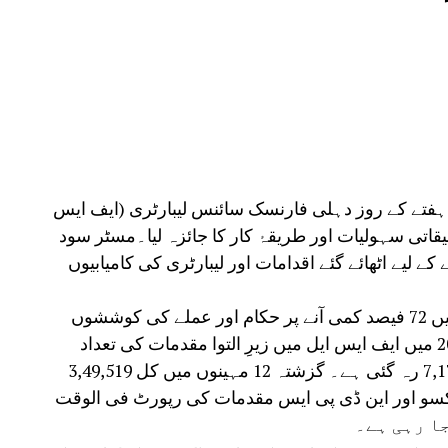
 ہفتے کے روز دہلی فارنسک سائنس لیبارٹری (ایف ایس
قیقاتی سہولیات اور طریقۂ کار کا جائزہ لیا۔مسٹر سود
 لیے اٹھائے گئے اقدامات اور لیبارٹری کی کامیابیوں
انہوں نے ایف ایس ایل میں زیرِ التوا مقدمات میں 72 فیصد کمی آنے پر حکام اور عملے کی کوششوں
کی سراہنا کی۔وزیرِ داخلہ نے بتایا کہ جون 2025 میں ایف ایس ایل میں زیرِ التوا مقدمات کی تعداد
27,585 تھی، جو 31 جولائی 2026 تک گھٹ کر 7,178 رہ گئی ہے۔ گزشتہ 12 مہینوں میں کل 3,49,519
ہ پاکسو اور این ڈی پی ایس مقدمات کی رپورٹ فی الوقت