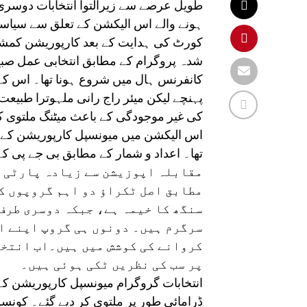
طویل عرصے سے زیرالتوا انتخابات دوسری ب
ہونے والے اس الیکشن کے تعلق سے سیاسی
کورٹ کی ہدایت کے بعد کارپوریشن کمشنر 
کانفرنس ہال میں شروع ہونا تھا۔ اس کے 
پہنچے لیکن میئر راج رانی ملہوترا طبی
کی غیر موجودگی کے باعث میٹنگ ملتوی کر دی
مقابلہ اپوزیشن سے زیادہ پارٹی ک
مطابق اصل ٹکراؤ دو اہم گروپوں ک
سنگھ کا خیمہ ہے، جبکہ دوسری طرف 
سرگرم ہیں۔ دونوں ہی گروپ اپنے ا
کروانے کی کوشش میں ہیں۔اب انتخا
پر سب کی نظریں ٹکی ہوئی ہیں۔
انتخابات گروگرام میونسپل کارپوریشن 
ڈرامائی طور پر ملتوی کر دیے گئے۔ کونسلر