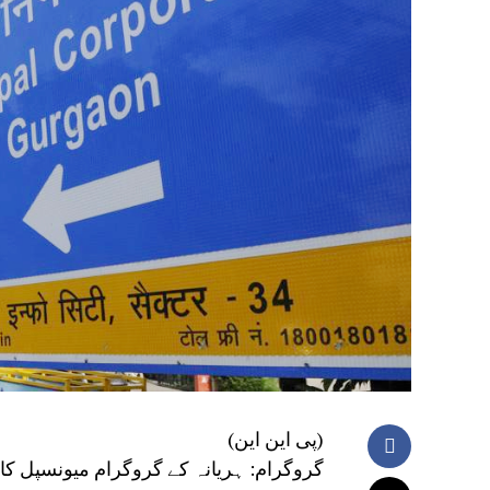
(پی این این)
گروگرام: ہریانہ کے گروگرام میونسپل کار