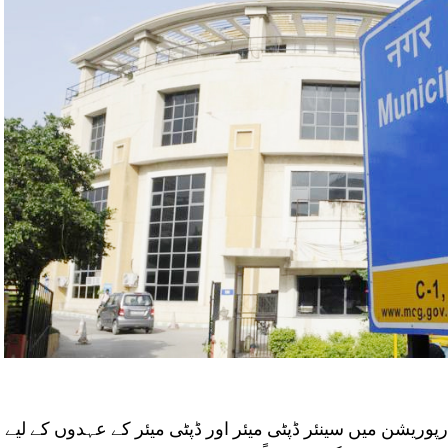
پوریشن میں سینئر ڈپٹی میئر اور ڈپٹی میئر کے عہدوں کے لیے