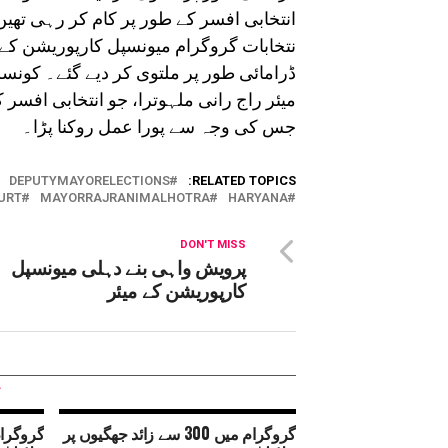
انتخابی افسر کے طور پر کام کر رہی تھیں
نتخابات گروگرام میونسپل کارپوریشن ک
ڈرامائی طور پر ملتوی کر دیے گئے۔ کونس
میئر راج رانی ملہوترا، جو انتخابی افسر 
جس کی وجہ سے پورا عمل روکنا پڑا۔
DEPUTYMAYORELECTIONS
RELATED TOPICS:
URT
MAYORRAJRANIMALHOTRA
HARYANA
DON'T MISS
پرویش واہی بنے دہلی میونسپل
کارپوریشن کے میئر
گروگرام میں 300 سے زائد جھگیوں پر
گروگرام