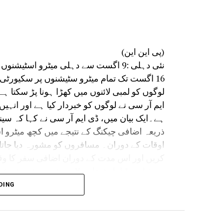
کی ہڈی ہے۔ وقت پر کی جانے والی فارن
کو کم کرنے کے ساتھ ساتھ شہریوں کو جل
(پی این این)
نئی دہلی :9 اگست سے دہلی میٹرو اسٹی
16 اگست تک تمام میٹرو سٹیشنوں پر سکیورٹ
لوگوں کو لمبی لائنوں میں کھڑا ہونا پڑ سکت
ایم آر سی نے لوگوں کو خبردار کیا ہے اور انہی
ہے۔ایک بیان میں، ڈی ایم آر سی نے کہا کہ س
ذریعہ اضافی چیکنگ کے نتیجے میں کچھ میٹرو 
اوقات کے دوران۔ مسافروں کو مشورہ دیا جاتا
کریں اور اس مدت کے دوران اضافی سفر کا و
DING
تمام میٹرو اسٹیشنوں پر مسافروں کی حفاظتی جان