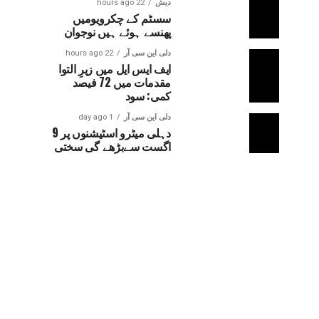
دیش
22 hours ago
سسٹم کے چکرویومیں
پھنسے ہوئے ہیں نوجوان
دلی این سی آر
22 hours ago
ایف ایس ایل میں زیرِ التوا
مقدمات میں 72 فیصد
کمی: سود
دلی این سی آر
1 day ago
دہلی میٹرو اسٹیشنوں پر 9
اگست سےبڑھے گی سختی