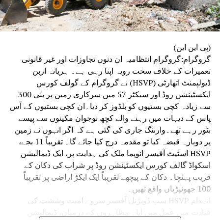
(پی این این)
گروگرام:گروگرام انتظامیہ ان دنوں تجاوزات اور غیر قانونی
تعمیرات کے خلاف سخت رویہ اپنا رہی ہے۔ ہریانہ اربن
ڈیولپمنٹ اتھارٹی (HSVP) نے گروگرام کے گولف کورس
ایکسٹینشن روڈ اور سیکٹر 57 میں سرکاری زمین پر بنی 300
سے زیادہ کچی بستیوں کو بلڈوز کر دیا۔ان کچی بستیوں کے آس
پاس کے دیہات میں رہنے والے کچھ نوجوان مکینوں سے پیسے
بٹور رہے تھے۔وارننگ جاری کی گئی ہے کہ اگر انہوں نے زمین
پر دوبارہ قبضہ کیا تو مقدمہ درج کیا جائے گا۔ تقریباً 11 بجے،
HSVP اسٹیٹ آفیسر انوپما ملک کی ہدایت پر، ایک ڈیمالیشن
اسکواڈ گالف کورس ایکسٹینشن روڈ پر شراب کی دکان کے
قریب پہنچا۔ دکان کے پیچھے تقریباً ایک ایکڑ اراضی پر تقریباً
100 جھونپڑیاں واقع تھیں۔
انہدام HSVP سب ڈویژنل آفیسر سروے امیت وششت کی
قیادت میں عمل میں آیا۔ مظاہروں کے درمیان، ڈیمالیشن