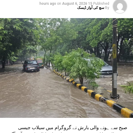
on
August 6, 2026
15 hours ago
Published
لائن کو پھیلانے اور میٹرو کو سیکٹر-142 سے بوٹینیکل گارڈن اور
By
سچ کی آواز ڈیسک
گریٹر نوئیڈا ڈپو سے بوڈاکی روٹس پر چلانے کے منصوبے جاری
ہیں۔ ان دونوں راستوں کو اتر پردیش کی کابینہ سے بھی
منظوری مل چکی ہے۔ مرکزی منظوری کے بعد، NMRC نے ان
دونوں راستوں پر کام شروع کرنے کے لیے تقریباً چھ ماہ قبل
ٹینڈر جاری کیا تھا۔ ٹینڈر کی آخری تاریخ میں دو بار توسیع کی
گئی۔ اب اس عمل کے لیے ایجنسی کا انتخاب کر لیا گیا ہے۔این
ایم آر سی کے عہدیداروں نے بتایا کہ دونوں راستوں پر کام
شروع کرنے کے لئے ایل این ٹی نامی ایجنسی کا انتخاب کیا گیا
ہے۔ یہ ایجنسی دونوں راستوں پر تعمیراتی کام کرے گی۔
دونوں راستوں پر سول کام کے لیے منتخب کردہ ایجنسی لارسن
اینڈ ٹوبرو (L&T) ہے۔ سول ورک کی تخمینہ لاگت 1,200 کروڑ
ہے۔اس لائن پر آٹھ اسٹیشن بنائے جائیں گے۔ ان میں
سیکٹر-38A بوٹینیکل گارڈن، سیکٹر-44، نوئیڈا آفس، سیکٹر-96،
سیکٹر-97، سیکٹر-105، سیکٹر-108، سیکٹر-93، اور پنچشیل
بوائز انٹر کالج شامل ہوں گے۔
صبح سے ہونے والی بارش نے گروگرام میں سیلاب جیسی