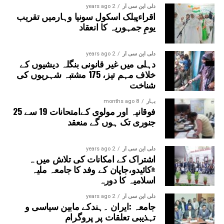
دلی این سی آر
2 years ago
اقراءپبلک اسکول سونیا وہارمیں تقریب
یومِ جمہوریہ کا انعقاد
دلی این سی آر
2 years ago
دہلی میں غیر قانونی بنگلہ دیشیوں کے
خلاف مہم تیز، 175 مشتبہ شہریوں کی
شناخت
بہار
8 months ago
فوقانیہ اور مولوی کےامتحانات 19 سے 25
جنوری تک ہوں گے منعقد
دلی این سی آر
2 years ago
اشتراک کے امکانات کی تلاش میں ہ
±کائیدو،جاپان کے وفد کا جامعہ ملیہ
اسلامیہ کا دورہ
دلی این سی آر
2 years ago
جامعہ :ایران ۔ہندکے مابین سیاسی و
تہذیبی تعلقات پر پروگرام