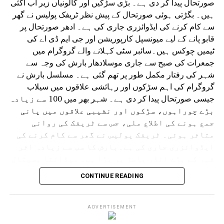
صورتحال پیدا کر دی ہے۔ بڑی سڑکیں اور کالونیاں زیر آب آگئی
ہیں۔ بگڑتی ہوئی صورتحال کے پیش نظر ٹریفک پولیس نے گھر
سے کام کرنے کی ایڈوائزری جاری کی ہے۔ ادھر صورتحال پر
قابو پانے کے لیے میونسپل کارپوریشن اور جی ایم ڈی اے کی
ٹیمیں چوکس ہیں۔سائبر سٹی کہلانے والے گروگرام میں
جمعرات کی صبح سے جاری موسلادھار بارش کی وجہ سے
شہر کی رفتار مکمل طور پر تھم گئی ہے۔ مسلسل بارش نے
گروگرام کی اہم سڑکوں اور رہائشی علاقوں میں سیلاب
جیسی صورتحال پیدا کر دی ہے۔ شہر بھر میں 100 سے زیادہ
بڑے چوراہوں، سڑکوں اور نشیبی علاقوں میں پانی
جمع ہونے کی اطلاع ملی، جس سے ٹریفک کی روانی
متاثر ہوئی۔ ٹریفک پولیس نے گھر سے کام کرنے کی
ایڈوائزری جاری کی ہے۔بارش کا سب سے زیادہ اثر
شہر کے بڑے انڈر پاسز پر پڑا ہے۔ میڈانتا ہسپتال
سے دہلی کی طرف جانے والا انڈر پاس کئی فٹ پانی سے
CONTINUE READING
بھر گیا۔ ایک گاڑی رک گئی اور پانی بھرنے میں
پھنس گئی۔ اسی طرح سرائے الوردی ریلوے انڈر پاس
مکمل طور پر زیر آب آ گیا جس سے گاڑیوں کی
ADVERTISEMENT
آمدورفت مکمل طور پر متاثر ہوئی۔ ڈرائیورز اپنی