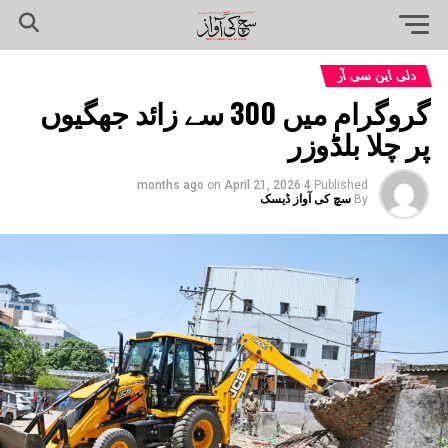
دلی این سی آر
گروگرام میں 300 سے زائد جھگیوں
پر چلا بلڈوزر
on
April 21, 2026
4 months ago
Published
By
سچ کی آواز ڈیسک