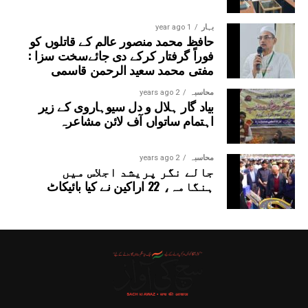
بہار
1 year ago
حافظ محمد منصور عالم کے قاتلوں کو
فوراً گرفتار کرکے دی جائےسخت سزا :
مفتی محمد سعید الرحمن قاسمی
محاسبہ
2 years ago
بیاد گار ہلال و دل سیوہاروی کے زیر
اہتمام ساتواں آف لائن مشاعرہ
محاسبہ
2 years ago
جالے نگر پریشد اجلاس میں
ہنگامہ، 22 اراکین نے کیا بائیکاٹ