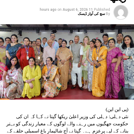
on
August 6, 2026
11 hours ago
Published
By
سچ کی آواز ڈیسک
(پی این این)
نئی دہلی: دہلی کی وزیر اعلیٰ ریکھا گپتا نے کہا کہ ان کی
حکومت جھگیوں میں رہنے والے لوگوں کے معیار زندگی کو بہتر
بنانے کے لیے پرعزم ہے۔ گپتا نے آج شالیمار باغ اسمبلی حلقے کے