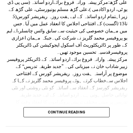
علی گڑھ:مرکز پیشہ ورانہ فروغ برائےاردو اساتذہ (سی پی ڈی
یو ٹی، اردو اکادمی )،علی گڑھ مسلم یونیورسٹی، علی گڑھ کے
زیر اہتمام اردو اساتذہ کے لیےہفت روزہ ریفریشر کورس(5
تا13/اگست) کے افتتاحی اجلاس کا انعقاد عمل میں آیا۔جس
میں مہمان خصوصی کی حیثیت سے سابق وائس چانسلر،اے ایم
یو پروفیسر محمد گلریز نے شرکت کی۔جبکہ مہمان اعزازی
کے طور پر ڈائریکٹوریٹ آف اسکول ایجوکیشن کی ڈائریکٹر
پروفیسرقدسیہ تحسین موجود تھیں۔
مرکز پیشہ وارانہ فروغ برائے اردو اساتذہ کے ڈائریکٹر پروفیسر
زبیر شاداب خان نے میزبانی کی۔ “جدید طریقہ تدریس” کے
موضوع پر آراستہ ہفت روزہ ریفریشر کورس کے افتتاحی
اجلاس سےخطاب کرتے ہوئے پروفیسر محمد گلریز نے کہا کہ
ریفریشر کورسز کے انعقاد سے اساتذہ کو نئی روشنی اور نئی
توانائی حاصل ہوتی ہے۔ اردو اساتذہ کے لیے جدید طریقہ
تدریس پر مبنی مختلف تربیتی پروگراموں کا انعقاد وقت کا
تقاضا بھی ہے اورہماری ضرورت بھی۔اس طرح کے تربیتی
CONTINUE READING
پروگراموں سے اردو کے اساتذہ اردو زبان و ادب کی تدریس کے
جدید طریقہ کار سے واقف ہوں گے اوروہ اپنے اسکولی طلباو
طالبات کے لیے بہتر تعلیم و تربیت کی فضا ہموار کر سکیں