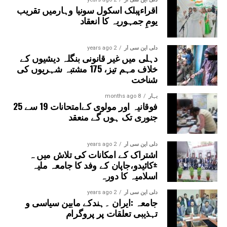
اقراءپبلک اسکول سونیا وہارمیں تقریب
یومِ جمہوریہ کا انعقاد
دلی این سی آر
2 years ago
دہلی میں غیر قانونی بنگلہ دیشیوں کے
خلاف مہم تیز، 175 مشتبہ شہریوں کی
شناخت
بہار
8 months ago
فوقانیہ اور مولوی کےامتحانات 19 سے 25
جنوری تک ہوں گے منعقد
دلی این سی آر
2 years ago
اشتراک کے امکانات کی تلاش میں ہ
±کائیدو،جاپان کے وفد کا جامعہ ملیہ
اسلامیہ کا دورہ
دلی این سی آر
2 years ago
جامعہ :ایران ۔ہندکے مابین سیاسی و
تہذیبی تعلقات پر پروگرام