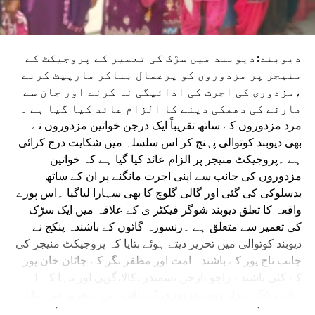
دیوبند:دیوبند میں سڑک کی تعمیر کے پروجیکٹ کے
منیجر پر مزدوروں کو یرغمال بناکر مارپیٹ کرنے
،مزدوری کی اجرت کی ادائیگی نہ کرنے اور جان سے
مارنے کی دھمکی دینے کا الزام عائد کیا گیا ہے ۔
مرد مزدوروں کے ساتھ تقریباً ایک درجن خواتین مزدوروں نے
بھی دیوبند کوتوالی پہنچ کر اس سلسلہ میں شکایت درج کرائی
ہے ۔پروجیکٹ منیجر پر الزام عائد کیا گیا ہے کہ خواتین
مزدوروں کی جانب سے اپنی اجرت مانگنے پر ان کے ساتھ
بدسلوکی کی گئی اور گالی گلوچ کا بھی سہارا لیاگیا ۔اس پورے
واقعہ کا تعلق دیوبند شوگر فیکٹر ی کے علاقہ میں ایک سڑک
کی تعمیر سے متعلق ہے ۔رنسورہ گائوں کے باشندہ پنکج نے
دیوبند کوتوالی میں تحریر دیتے ہوئے بتایا کہ پروجیکٹ منیجر کی
جانب تاج پور کے باشندہ امت اور مظفر نگر کے جاٹان خان پور
کے کئی باشندے راجو ،ارجن ،سمندر ،کالا،گوپی اور ننہا کے 1
؍لاکھ 56؍ ہزار روپے مزدوری کے باقی ہیں ۔تحریر میں بتایا
گیا ہے کہ 2؍ اگست کو اپنی مزدوری کی رقم مانگنے پر