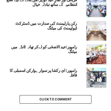
انتظامیہ کے ساتھ تبادلہ خیال
رکن پارلیمنٹ کی صدارت میں ڈسٹرکٹ
ڈیولپمنٹ کی میٹنگ
رامپور:عید الاضحٰی کو لےکر تھانہ ٹانڈہ میں
میٹنگ
رامپور: ای رکشا پر سوار ہوارکن اسمبلی کا
قافلہ
CLICK TO COMMENT