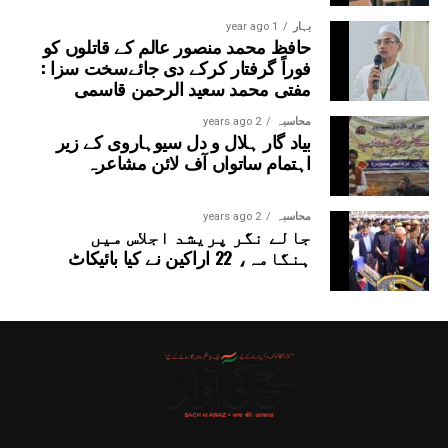
بہار
1 year ago
حافظ محمد منصور عالم کے قاتلوں کو
فوراً گرفتار کرکے دی جائےسخت سزا :
مفتی محمد سعید الرحمن قاسمی
محاسبہ
2 years ago
بیاد گار ہلال و دل سیوہاروی کے زیر
اہتمام ساتواں آف لائن مشاعرہ
محاسبہ
2 years ago
جالے نگر پریشد اجلاس میں
ہنگامہ، 22 اراکین نے کیا بائیکاٹ