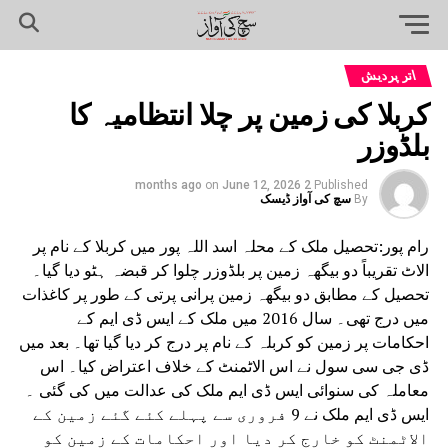
اتر پردیش
کربلا کی زمین پر چلا انتظامیہ کا
بلڈوزر
on
June 12, 2026
2 months ago
Published
By
سچ کی آواز ڈیسک
رام پور:تحصیل ملک کے محلہ اسد اللہ پور میں کربلا کے نام پر
الاٹ تقریباً دو بیگھہ زمین پر بلڈوزر چلوا کر قبضہ ہٹو دیا گیا۔
تحصیل کے مطابق دو بیگھہ زمین پرانی پرتی کے طور پر کاغذات
میں درج تھی۔ سال 2016 میں ملک کے ایس ڈی ایم کے
احکامات پر زمین کو کربلہ کے نام پر درج کر دیا گیا تھا۔ بعد میں
ڈی جی سی سول نے اس الاٹمنٹ کے خلاف اعتراض کیا۔ اس
معاملہ کی سنوائی ایس ڈی ایم ملک کی عدالت میں کی گئی ۔
ایس ڈی ایم ملک نے 9 فروری سے پہلے کئے گئے زمین کے
الاٹمنٹ کو خارج کر دیا اور احکامات کے زمین کو