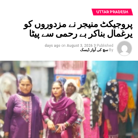
،مکٹ بہاری ،سومناتھ ،وریندر ،رام کمار
اورنندکمار وغیرہ موجود رہے ۔
UTTAR PRADESH
پروجیکٹ منیجر نے مزدوروں کو
یرغمال بناکر بے رحمی سے پیٹا
on
August 3, 2026
3 days ago
Published
By
سچ کی آواز ڈیسک