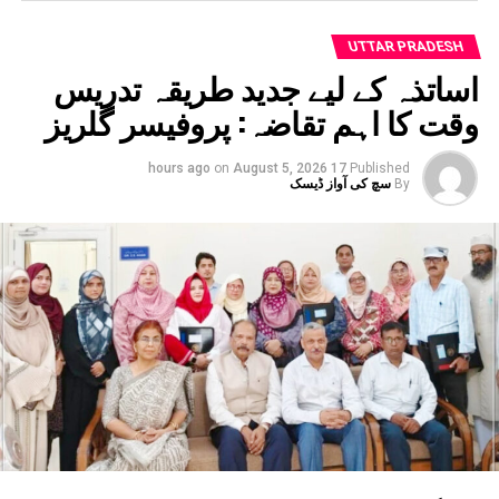
UTTAR PRADESH
اساتذہ کے لیے جدید طریقہ تدریس
وقت کا اہم تقاضہ: پروفیسر گلریز
on
August 5, 2026
17 hours ago
Published
By
سچ کی آواز ڈیسک