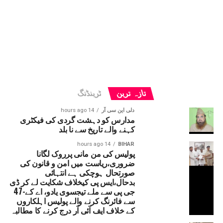
تازہ ترین
ٹرینڈنگ
دلی این سی آر
14 hours ago
مدارس کو دہشت گردی کی فیکٹری
کہنے والے تاریخ سے نا بلد
14 hours ago
BIHAR
پولیس کی من مانی پرروک لگانا
ضروری،ریاست میں امن و قانون کی
صورتحال ہوچکی ہے انتہائی
بدحال،ایس پی کیخلاف شکایت لے کر ڈی
جی پی سے ملے تیجسوی یادو، اے کے-47
سے فائرنگ کرنے والے پولیس اہلکاروں
کے خلاف ایف آئی آر درج کرنے کا مطالبہ