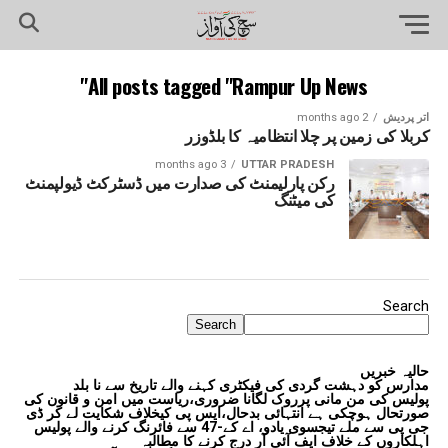
All posts tagged "Rampur Up News"
اتر پردیش
2 months ago
کربلا کی زمین پر چلا انتظامیہ کا بلڈوزر
3 months ago
UTTAR PRADESH
رکن پارلیمنٹ کی صدارت میں ڈسٹرکٹ ڈیولپمنٹ
کی میٹنگ
Search
Search
حالیہ خبریں
مدارس کو دہشت گردی کی فیکٹری کہنے والے تاریخ سے نا بلد
پولیس کی من مانی پرروک لگانا ضروری،ریاست میں امن و قانون کی
صورتحال ہوچکی ہے انتہائی بدحال،ایس پی کیخلاف شکایت لے کر ڈی
جی پی سے ملے تیجسوی یادو، اے کے-47 سے فائرنگ کرنے والے پولیس
اہلکاروں کے خلاف ایف آئی آر درج کرنے کا مطالبہ