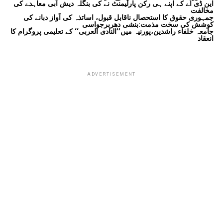
این ڈی اے کے اپنے ہی رکن پارلیمنٹ نے کی بنگلہ دیش آبی معاہدے کی
مخالفت
جمہوری حقوق کا استحصال ناقابل قبول، اساتذہ کی آواز دبانے کی
کوشش کی سخت مذمت:بنشی دھربرجواسی
جامعہ خلفاء راشدین،پورنیہ میں’’النادی العربی‘‘ کے تعلیمی پروگرام کا
انعقاد
ADVERTISEMENT