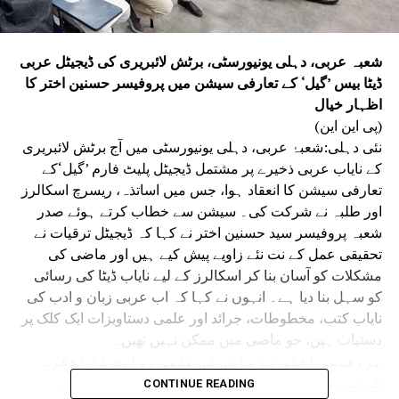
شعبہ عربی، دہلی یونیورسٹی، برٹش لائبریری کی ڈیجیٹل عربی
ڈیٹا بیس ’گیل‘ کے تعارفی سیشن میں پروفیسر حسنین اختر کا
اظہار خیال
(پی این این)
نئی دہلی:شعبۂ عربی، دہلی یونیورسٹی میں آج برٹش لائبریری
کے نایاب عربی ذخیرے پر مشتمل ڈیجیٹل پلیٹ فارم ’گیل‘کے
تعارفی سیشن کا انعقاد ہوا، جس میں اساتذہ، ریسرچ اسکالرز
اور طلبہ نے شرکت کی۔ سیشن سے خطاب کرتے ہوئے صدر
شعبہ پروفیسر سید حسنین اختر نے کہا کہ ڈیجیٹل ترقیات نے
تحقیقی عمل کے نت نئے زاویے پیش کیے ہیں اور ماضی کی
مشکلات کو آسان بنا کر اسکالرز کے لیے نایاب ڈیٹا کی رسائی
کو سہل بنا دیا ہے۔ انہوں نے کہا کہ اب عربی زبان و ادب کی
نایاب کتب، مخطوطات، جرائد اور علمی دستاویزات ایک کلک پر
دستیاب ہیں، جو ماضی میں ممکن نہیں تھیں۔
پروفیسر اختر نے ماضی کی علمی روایت کا تذکرہ
کرتے ہوئے بتایا کہ نایاب علمی مواد کے لیے
CONTINUE READING