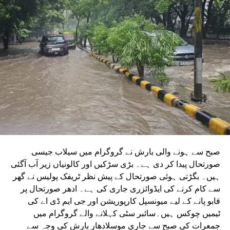
ٹینڈر جاری کیا تھا۔ ٹینڈر کی آخری تاریخ میں دو بار توسیع کی
گئی۔ اب اس عمل کے لیے ایجنسی کا انتخاب کر لیا گیا ہے۔این
ایم آر سی کے عہدیداروں نے بتایا کہ دونوں راستوں پر کام
شروع کرنے کے لئے ایل این ٹی نامی ایجنسی کا انتخاب کیا گیا
ہے۔ یہ ایجنسی دونوں راستوں پر تعمیراتی کام کرے گی۔
دونوں راستوں پر سول کام کے لیے منتخب کردہ ایجنسی لارسن
اینڈ ٹوبرو (L&T) ہے۔ سول ورک کی تخمینہ لاگت 1,200 کروڑ
ہے۔اس لائن پر آٹھ اسٹیشن بنائے جائیں گے۔ ان میں
سیکٹر-38A بوٹینیکل گارڈن، سیکٹر-44، نوئیڈا آفس، سیکٹر-96،
سیکٹر-97، سیکٹر-105، سیکٹر-108، سیکٹر-93، اور پنچشیل
بوائز انٹر کالج شامل ہوں گے۔
صبح سے ہونے والی بارش نے گروگرام میں سیلاب جیسی
صورتحال پیدا کر دی ہے۔ بڑی سڑکیں اور کالونیاں زیر آب آگئی
ہیں۔ بگڑتی ہوئی صورتحال کے پیش نظر ٹریفک پولیس نے گھر
سے کام کرنے کی ایڈوائزری جاری کی ہے۔ ادھر صورتحال پر
قابو پانے کے لیے میونسپل کارپوریشن اور جی ایم ڈی اے کی
ٹیمیں چوکس ہیں۔سائبر سٹی کہلانے والے گروگرام میں
جمعرات کی صبح سے جاری موسلادھار بارش کی وجہ سے