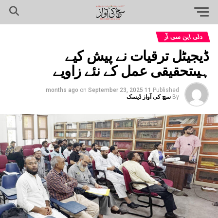
دلی این سی آر
ڈیجیٹل ترقیات نے پیش کیے
ہیںتحقیقی عمل کے نئے زاویے
on
September 23, 2025
11 months ago
Published
By
سچ کی آواز ڈیسک