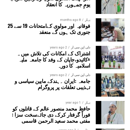
یومِ جمہوریہ کا انعقاد
بہار
8 months ago
فوقانیہ اور مولوی کےامتحانات 19 سے 25
جنوری تک ہوں گے منعقد
دلی این سی آر
2 years ago
اشتراک کے امکانات کی تلاش میں ہ
±کائیدو،جاپان کے وفد کا جامعہ ملیہ
اسلامیہ کا دورہ
دلی این سی آر
2 years ago
جامعہ :ایران ۔ہندکے مابین سیاسی و
تہذیبی تعلقات پر پروگرام
بہار
1 year ago
حافظ محمد منصور عالم کے قاتلوں کو
فوراً گرفتار کرکے دی جائےسخت سزا :
مفتی محمد سعید الرحمن قاسمی