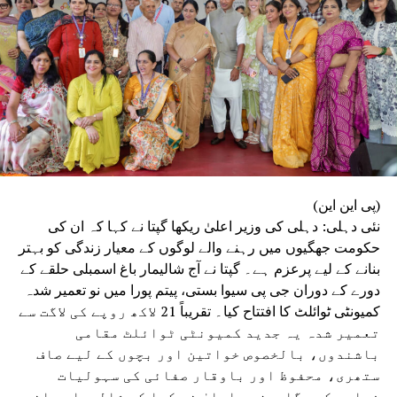
BRITISH LIBRARY
RELATED TOPICS:
PROFESSOR SYED HASNAIN AKHTAR
DEPARTMENT OF ARABIC
UNIVERSITY OF DELHI
UP NEX
دالت میں پیش ہوئیں الکالامبا،ملی ضمانت
DON'T MISS
بی جے پی حکومت میں بچے اور والدین خوفزدہ،اسکولوں
کو بم سے اڑانے کی دھمکی پر کجریوال کا شدید ردعمل
(پی این این)
نئی دہلی: دہلی کی وزیر اعلیٰ ریکھا گپتا نے کہا کہ ان کی
حکومت جھگیوں میں رہنے والے لوگوں کے معیار زندگی کو بہتر
بنانے کے لیے پرعزم ہے۔ گپتا نے آج شالیمار باغ اسمبلی حلقے کے
دورے کے دوران جی پی سیوا بستی، پیتم پورا میں نو تعمیر شدہ
کمیونٹی ٹوائلٹ کا افتتاح کیا۔ تقریباً 21 لاکھ روپے کی لاگت سے
تعمیر شدہ یہ جدید کمیونٹی ٹوائلٹ مقامی
باشندوں، بالخصوص خواتین اور بچوں کے لیے صاف
ستھری، محفوظ اور باوقار صفائی کی سہولیات
فراہم کرے گا۔وزیر اعلیٰ نے کہا کہ شالیمار باغ