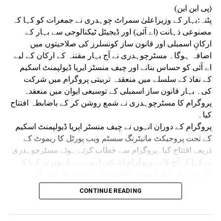
حفظ کی جدوجہد کو جاری رکھنے کی اپیل
(پی این این)
پٹنہ:بہار کے وزیراعلیٰ سمراٹ چوہدری نے جمعرات کو کہا کہ
DON'T MISS
ظالمانہ وقف ایکٹ کے خلاف گاندھی میدان میںرقم ہوگی
مصنوعی ذہانت (اے آئی) اور ڈیجیٹل ٹیکنالوجی سے بہار کے
تاریخ :مفتی سعیدالرحمٰن قاسمی
ارکانِ اسمبلی اور قانون ساز کونسلرز کی صلاحیتوں میں
اضافہ ہوگا۔ مسٹرچوہدری نے آج بہار مقننہ کے ارکان کے لیے
اے آئی کو حساس بنانے اور چیف منسٹر ایریا ڈیولپمنٹ اسکیم
کے نفاذ کے سلسلے میں منعقدہ تربیتی پروگرام میں شرکت
کی۔ بہار قانون ساز اسمبلی کے توسیعی ایوان میں منعقدہ
پروگرام کا مسٹرچوہدری نے شمع روشن کر کے باضابطہ افتتاح
کیا۔
پروگرام کے دوران انہوں نے چیف منسٹر ایریا ڈیولپمنٹ اسکیم
کے تحت پروجیکٹ مانیٹرنگ سسٹم ویب پورٹل کا ریموٹ کے
ذریعے افتتاح کیا۔پروگرام سے خطاب کرتے ہوئے مسٹرچوہدری
نے کہا کہ آج کا یہ پروگرام انتہائی اہم ہے۔ انہوں نے کہا کہ
20-25 سال قبل کمپیوٹر کا استعمال محدود تھا، لیکن آج
مصنوعی ذہانت اور ڈیجیٹل ٹیکنالوجی حکومت، انتظامیہ اور
CONTINUE READING
ترقی کی سب سے بڑی ضرورت بن چکی ہے۔ تمام وزراء،
ارکانِ اسمبلی اور قانون ساز کونسلر ان ٹیکنالوجیز کا زیادہ سے
زیادہ استعمال کریں تاکہ عوام سے بہتر رابطہ قائم ہو سکے