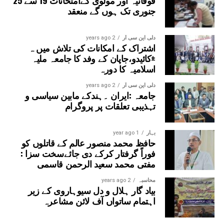
جنوری تک ہوں گے منعقد
دلی این سی آر
2 years ago
اشتراک کے امکانات کی تلاش میں ہ
±کائیدو،جاپان کے وفد کا جامعہ ملیہ
اسلامیہ کا دورہ
دلی این سی آر
2 years ago
جامعہ :ایران ۔ہندکے مابین سیاسی و
تہذیبی تعلقات پر پروگرام
بہار
1 year ago
حافظ محمد منصور عالم کے قاتلوں کو
فوراً گرفتار کرکے دی جائےسخت سزا :
مفتی محمد سعید الرحمن قاسمی
محاسبہ
2 years ago
بیاد گار ہلال و دل سیوہاروی کے زیر
اہتمام ساتواں آف لائن مشاعرہ