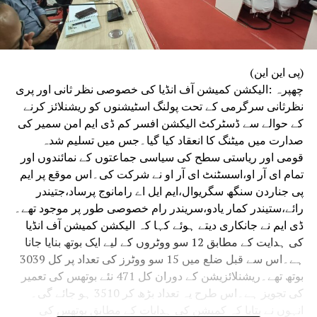
(پی این این)
چھپرہ :الیکشن کمیشن آف انڈیا کی خصوصی نظر ثانی اور پری
نظرثانی سرگرمی کے تحت پولنگ اسٹیشنوں کو ریشنلائز کرنے
کے حوالے سے ڈسٹرکٹ الیکشن افسر کم ڈی ایم امن سمیر کی
صدارت میں میٹنگ کا انعقاد کیا گیا۔جس میں تسلیم شدہ
قومی اور ریاستی سطح کی سیاسی جماعتوں کے نمائندوں اور
تمام ای آر او،اسسٹنٹ ای آر او نے شرکت کی۔اس موقع پر ایم
پی جناردن سنگھ سگریوال،ایم ایل اے رامانوج پرساد،جتیندر
رائے،ستیندر کمار یادو،سریندر رام خصوصی طور پر موجود تھے۔
ڈی ایم نے جانکاری دیتے ہوئے کہا کہ الیکشن کمیشن آف انڈیا
کی ہدایت کے مطابق 12 سو ووٹروں کے لیے ایک بوتھ بنایا جانا
ہے۔اس سے قبل ضلع میں 15 سو ووٹرز کی تعداد پر کل 3039
بوتھ تھے۔ریشنلائزیشن کے دوران کل 471 نئے بوتھس کی تعمیر
کی تجویز ہے۔اس طرح یہ تعداد بڑھ کر 3510 ہو جائے گی۔
انہوں نے بتایا کہ کمیشن کی ہدایات کے مطابق بوتھس کی