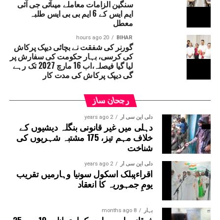
سنگین الزامات معاملے میںآئی جی آئی
کورٹ نے بہار حکومت سے یہ واضح کرنے کو کہا تھا کہ ’’دیپک
ایم ایس کے 6 ایم بی بی ایس طلبہ
پرکاش کسی ایوان کے رکن نہ ہونے کے باوجود وزیر کے عہدے
معطل
پر کیسے فائز ہیں۔‘‘ دراصل آئین کے مطابق اگر کوئی شخص
وزیر بنتا ہے تو 6 مہینے کے اندر اس کا اسمبلی یا
20 hours ago
BIHAR
گورنر کی شفقت نے بچائی دیپک پرکاش
قانون ساز کونسل کا رکن بننا لازمی ہے۔ ایسا نہ
کی کرسی، بہار حکومت کی سفارش پر
ہونے پر متعلقہ شخص کو وزارتی عہدہ چھوڑنا پڑ
لیا گیا فیصلہ،اب 16 مارچ 2027 تک رہے
سکتا ہے۔
گی دیپک پرکاش کی مدت کار
رجحان ساز
دلی این سی آر
2 years ago
دہلی میں غیر قانونی بنگلہ دیشیوں کے
خلاف مہم تیز، 175 مشتبہ شہریوں کی
شناخت
دلی این سی آر
2 years ago
اقراءپبلک اسکول سونیا وہارمیں تقریب
یومِ جمہوریہ کا انعقاد
بہار
8 months ago
فوقانیہ اور مولوی کےامتحانات 19 سے 25