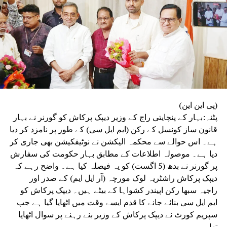
کا تفصیلی مطالعہ کرے گی۔
(پی این این)
پٹنہ:بہار کے پنچایتی راج کے وزیر دیپک پرکاش کو گورنر نے بہار
قانون ساز کونسل کے رکن (ایم ایل سی) کے طور پر نامزد کر دیا
ہے۔ اس حوالے سے محکمہ الیکشن نے نوٹیفکیشن بھی جاری کر
دیا ہے۔ موصولہ اطلاعات کے مطابق بہار حکومت کی سفارش
پر گورنر نے بدھ (5 اگست) کو یہ فیصلہ کیا ہے۔ واضح رہے کہ
دیپک پرکاش راشٹریہ لوک مورچہ (آر ایل ایم) کے صدر اور
راجیہ سبھا رکن اپیندر کشواہا کے بیٹے ہیں۔ دیپک پرکاش کو
ایم ایل سی بنائے جانے کا قدم ایسے وقت میں اٹھایا گیا ہے جب
سپریم کورٹ نے دیپک پرکاش کے وزیر بنے رہنے پر سوال اٹھایا
تھا۔