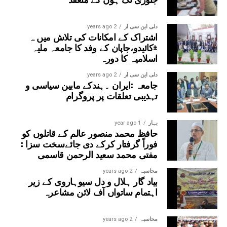
مسرت کا اظہار کیا۔تقریب کا باقاعدہ اختتام مہمانِ خصوصی
حضرت مفتی عمران احمد قاسمی صاحب کی رقت آمیز اور
خصوصی دعا پر ہوا، جس میں ملک و ملت کی ترقی، امن و
دلی این سی آر
2 years ago
اشتراک کے امکانات کی تلاش میں ہ
امان اور جامعہ کی مزید تعلیمی و تعمیری ترقیاں مانگی گئیں۔
±کائیدو،جاپان کے وفد کا جامعہ ملیہ
اسلامیہ کا دورہ
دلی این سی آر
2 years ago
جامعہ :ایران ۔ہندکے مابین سیاسی و
تہذیبی تعلقات پر پروگرام
بہار
1 year ago
حافظ محمد منصور عالم کے قاتلوں کو
فوراً گرفتار کرکے دی جائےسخت سزا :
مفتی محمد سعید الرحمن قاسمی
محاسبہ
2 years ago
بیاد گار ہلال و دل سیوہاروی کے زیر
اہتمام ساتواں آف لائن مشاعرہ
محاسبہ
2 years ago