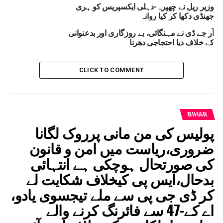
وزیر ریل نے چھپرہ-دہلی ایکسپریس کو ہری
FORMER UNION MINISTER AND ARCHITECT OF SANGA YATRA
جھنڈی دکھا کر کیا روانہ
MP RAJIV PRATAP RUDY
MP
VARANASI-AHMEDABAD SABARMATI EXPRESS
آر جے ڈی نے مہنگائی، بے روزگاری اور بدعنوانی
کے خلاف دیا احتجاجی دھرنا
UP NEX
چھپرہ :ووٹر لسٹ آبزرور و ڈویژنل کمشنر نےلی SIRکی
ائزہ میٹنگ
CLICK TO COMMENT
DON'T MISS
امام احمد رضا کی شخصیت کو سمجھنے کے لیے ان کے
نظریات و سیرت کو پڑھنا ضروری: مولانا غلام رسول
بلیاوی
BIHAR
پولیس کی من مانی پرروک لگانا
ضروری،ریاست میں امن و قانون
کی صورتحال ہوچکی ہے انتہائی
بدحال،ایس پی کیخلاف شکایت لے
کر ڈی جی پی سے ملے تیجسوی یادو،
اے کے-47 سے فائرنگ کرنے والے