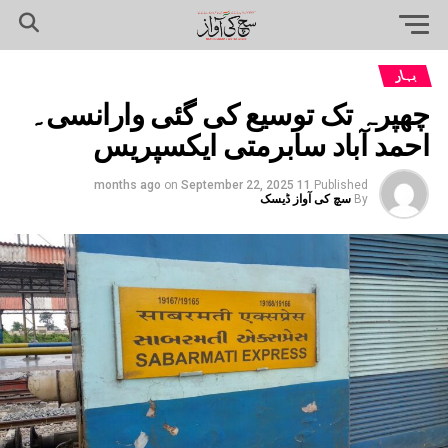
بہار
چھپرہ تک توسیع کی گئی وارانسی۔
احمد آباد سابرمتی ایکسپریس
on
September 22, 2025
11 months ago
Published
By
سچ کی آواز ڈیسک