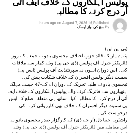
پولیس اہلکاروں کے خلاف ایف آئی
آر درج کرنے کا مطالبہ
on
August 7, 2026
16 hours ago
Published
By
سچ کی آواز ڈیسک
(پی این این)
پٹنہ:بہار کے قائدِ حزبِ اختلاف تیجسوی یادو نے جمعہ کے روز
ڈائریکٹر جنرل آف پولیس (ڈی جی پی) ونئے کمار سے ملاقات
کی۔ اس دوران انہوں نے سپرنٹنڈنٹ آف پولیس (ایس پی)
سمیت دیگر پولیس افسران کے خلاف شکایت پیش کی۔
تیجسوی یادو نے طلبہ تحریک کے دوران اے کے-47 جیسے مہلک
ہتھیاروں سے فائرنگ کرنے والے پولیس اہلکاروں کے خلاف ایف
آئی آر درج کرنے کا مطالبہ کیا۔ ساتھ ہی متعلقہ ضلع کے ایس
پی سمیت دیگر افسران کے خلاف بھی کارروائی کرنے کی
درخواست کی۔
راشٹریہ جنتا دل (آر جے ڈی) کے کارگزار صدر تیجسوی یادو نے
اس معاملے میں ڈائریکٹر جنرل آف پولیس (ڈی جی پی) ونئے