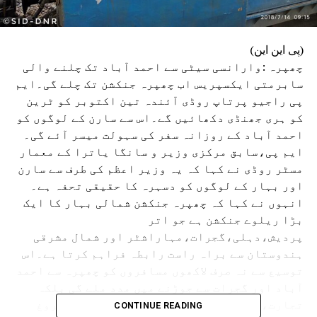
(پی این این)
چھپرہ :وارانسی سیٹی سے احمد آباد تک چلنے والی
سابرمتی ایکسپریس اب چھپرہ جنکشن تک چلے گی۔ایم
پی راجیو پرتاپ روڈی آئندہ تین اکتوبر کو ٹرین
کو ہری جھنڈی دکھائیں گے۔اس سے سارن کے لوگوں کو
احمد آباد کے روزانہ سفر کی سہولت میسر آئے گی۔
ایم پی،سابق مرکزی وزیر و سانگا یاترا کے معمار
مسٹر روڈی نے کہا کہ یہ وزیر اعظم کی طرف سے سارن
اور بہار کے لوگوں کو دسہرہ کا حقیقی تحفہ ہے۔
انہوں نے کہا کہ چھپرہ جنکشن شمالی بہار کا ایک
بڑا ریلوے جنکشن ہے جو اتر
پردیش،دہلی،گجرات،مہاراشٹر اور شمال مشرقی
ہندوستان سے براہ راست رابطہ فراہم کرتا ہے۔اس
توسیع سے نہ صرف لاکھوں مسافروں کو چھپرہ سے احمد
آباد اور گجرات سے جوڑنے میں مدد ملے گی بلکہ
تجارت،صنعت اور روزگار کے مواقع کو بھی فروغ
CONTINUE READING