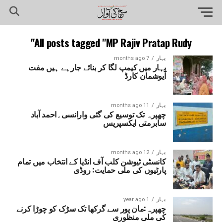
All posts tagged "MP Rajiv Pratap Rudy"
بہار
7 months ago
بہار میں کیمپ لگا کر بنائے جارہے ہیں مفت
آیوشمان کارڈ
بہار
11 months ago
چھپرہ تک توسیع کی گئی وارانسی۔احمد آباد
سابرمتی ایکسپریس
بہار
12 months ago
کانسٹی ٹیوشن کلب آف انڈیا کے انتخاب میں تمام
پارٹیوں کی ملی حمایت: روڈی
بہار
1 year ago
چھپرہ:مان پور سے گرکھا تک سڑک کو چوڑا کرنے
کی ملی منظوری