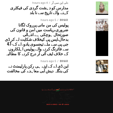
دلی این سی آر
4 hours ago
مدارس کو دہشت گردی کی فیکٹری
کہنے والے تاریخ سے نا بلد
5 hours ago
BIHAR
پولیس کی من مانی پرروک لگانا
ضروری،ریاست میں امن و قانون کی
صورتحال ہوچکی ہے انتہائی
بدحال،ایس پی کیخلاف شکایت لے کر ڈی
جی پی سے ملے تیجسوی یادو، اے کے-47
سے فائرنگ کرنے والے پولیس اہلکاروں
کے خلاف ایف آئی آر درج کرنے کا مطالبہ
5 hours ago
BIHAR
این ڈی اے کے اپنے ہی رکن پارلیمنٹ نے
کی بنگلہ دیش آبی معاہدے کی مخالفت