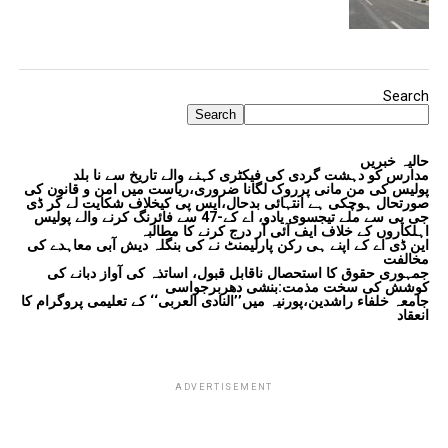
Search
Search
حالیہ خبریں
مدارس کو دہشت گردی کی فیکٹری کہنے والے تاریخ سے نا بلد
پولیس کی من مانی پرروک لگانا ضروری،ریاست میں امن و قانون کی
صورتحال ہوچکی ہے انتہائی بدحال،ایس پی کیخلاف شکایت لے کر ڈی
جی پی سے ملے تیجسوی یادو، اے کے-47 سے فائرنگ کرنے والے پولیس
اہلکاروں کے خلاف ایف آئی آر درج کرنے کا مطالبہ
این ڈی اے کے اپنے ہی رکن پارلیمنٹ نے کی بنگلہ دیش آبی معاہدے کی
مخالفت
جمہوری حقوق کا استحصال ناقابل قبول، اساتذہ کی آواز دبانے کی
کوشش کی سخت مذمت:بنشی دھربرجواسی
جامعہ خلفاء راشدین،پورنیہ میں’’النادی العربی‘‘ کے تعلیمی پروگرام کا
انعقاد
ADVERTISEMENT