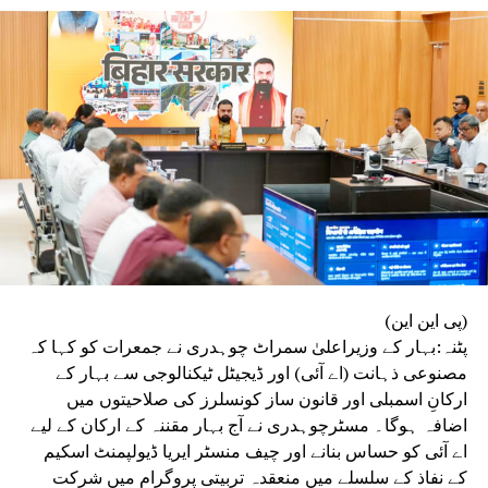
ہوئی جاری
(پی این این)
پٹنہ:بہار کے وزیراعلیٰ سمراٹ چوہدری نے جمعرات کو کہا کہ
مصنوعی ذہانت (اے آئی) اور ڈیجیٹل ٹیکنالوجی سے بہار کے
ارکانِ اسمبلی اور قانون ساز کونسلرز کی صلاحیتوں میں
اضافہ ہوگا۔ مسٹرچوہدری نے آج بہار مقننہ کے ارکان کے لیے
اے آئی کو حساس بنانے اور چیف منسٹر ایریا ڈیولپمنٹ اسکیم
کے نفاذ کے سلسلے میں منعقدہ تربیتی پروگرام میں شرکت