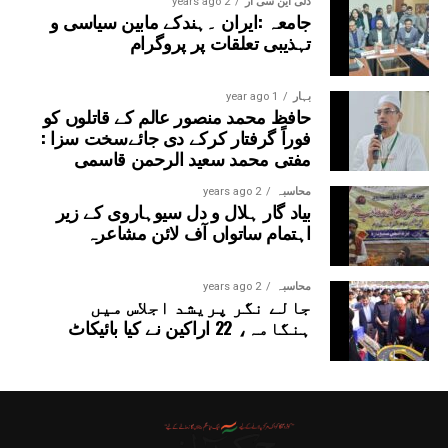
دلی این سی آر
2 years ago
جامعہ :ایران ۔ہندکے مابین سیاسی و
تہذیبی تعلقات پر پروگرام
بہار
1 year ago
حافظ محمد منصور عالم کے قاتلوں کو
فوراً گرفتار کرکے دی جائےسخت سزا :
مفتی محمد سعید الرحمن قاسمی
محاسبہ
2 years ago
بیاد گار ہلال و دل سیوہاروی کے زیر
اہتمام ساتواں آف لائن مشاعرہ
محاسبہ
2 years ago
جالے نگر پریشد اجلاس میں
ہنگامہ، 22 اراکین نے کیا بائیکاٹ