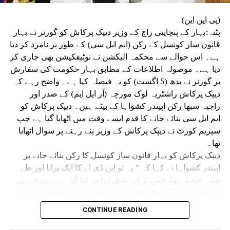
(پی این این)
پٹنہ:بہار کے پنچایتی راج کے وزیر دیپک پرکاش کو گورنر نے بہار
قانون ساز کونسل کے رکن (ایم ایل سی) کے طور پر نامزد کر دیا
ہے۔ اس حوالے سے محکمہ الیکشن نے نوٹیفکیشن بھی جاری کر
دیا ہے۔ موصولہ اطلاعات کے مطابق بہار حکومت کی سفارش
پر گورنر نے بدھ (5 اگست) کو یہ فیصلہ کیا ہے۔ واضح رہے کہ
دیپک پرکاش راشٹریہ لوک مورچہ (آر ایل ایم) کے صدر اور
راجیہ سبھا رکن اپیندر کشواہا کے بیٹے ہیں۔ دیپک پرکاش کو
ایم ایل سی بنائے جانے کا قدم ایسے وقت میں اٹھایا گیا ہے جب
سپریم کورٹ نے دیپک پرکاش کے وزیر بنے رہنے پر سوال اٹھایا
تھا۔
دیپک پرکاش کو بہار قانون ساز کونسل کا رکن بنائے جانے پر
اپیندر کشواہا نے کہا کہ ’’ یہ تو این ڈی اے کا ایک پرانا اور طے
شدہ فیصلہ تھا، جس پر اب عمل درآمد کیا گیا ہے۔ بی جے پی
اور این ڈی اے کے تمام لیڈران کے درمیان باہمی مشاورت سے
یہ امور پہلے ہی طے پا چکے تھے۔ چونکہ دیپک پرکاش کسی
CONTINUE READING
بھی ایوان کے رکن بنے بغیر وزیر بن رہے تھے، اس لیے اسی وقت
یہ طے کر لیا گیا تھا کہ انہیں ایوان میں بھیجنا ہے۔‘‘ ساتھ ہی