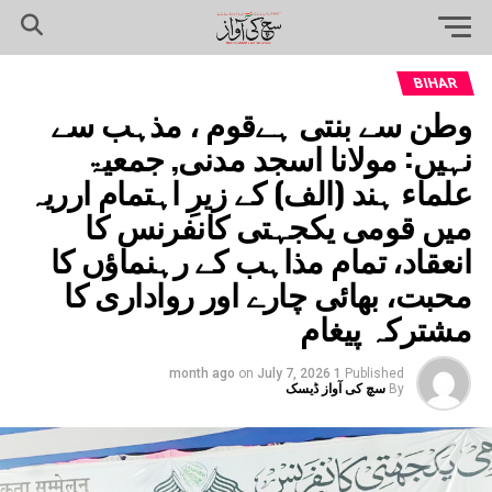
BIHAR
وطن سے بنتی ہےقوم ، مذہب سے
نہیں: مولانا اسجد مدنی, جمعیۃ
علماء ہند (الف) کے زیرِ اہتمام ارریہ
میں قومی یکجہتی کانفرنس کا
انعقاد، تمام مذاہب کے رہنماؤں کا
محبت، بھائی چارے اور رواداری کا
مشترکہ پیغام
on
July 7, 2026
1 month ago
Published
By
سچ کی آواز ڈیسک