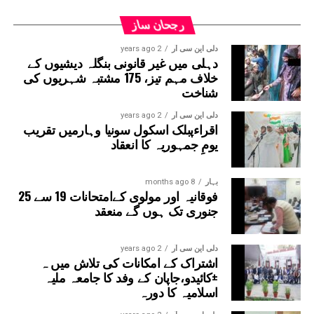
رجحان ساز
دلی این سی آر
2 years ago
دہلی میں غیر قانونی بنگلہ دیشیوں کے
خلاف مہم تیز، 175 مشتبہ شہریوں کی
شناخت
دلی این سی آر
2 years ago
اقراءپبلک اسکول سونیا وہارمیں تقریب
یومِ جمہوریہ کا انعقاد
بہار
8 months ago
فوقانیہ اور مولوی کےامتحانات 19 سے 25
جنوری تک ہوں گے منعقد
دلی این سی آر
2 years ago
اشتراک کے امکانات کی تلاش میں ہ
±کائیدو،جاپان کے وفد کا جامعہ ملیہ
اسلامیہ کا دورہ