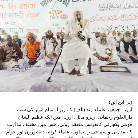
(پی این این)
ارریہ:جمعیۃ علماء ہند (الف) کے زیرِ اہتمام اتوار کی شب
دارالعلوم رحمانی، زیرو مائل، ارریہ میں ایک عظیم الشان
قومی یکجہتی کانفرنس منعقد ہوئی، جس میں مختلف مذاہب
کے مذہبی و سماجی رہنماؤں، علماء کرام، دانشوروں اور عوام