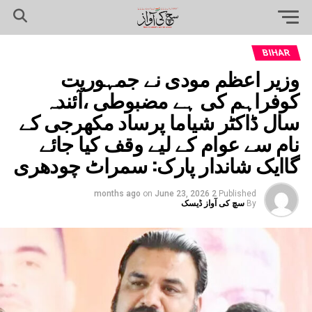
BIHAR
وزیر اعظم مودی نے جمہوریت
کوفراہم کی ہے مضبوطی ،آئندہ
سال ڈاکٹر شیاما پرساد مکھرجی کے
نام سے عوام کے لیے وقف کیا جائے
گاایک شاندار پارک: سمراٹ چودھری
on
June 23, 2026
2 months ago
Published
By
سچ کی آواز ڈیسک