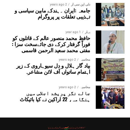
دلی این سی آر
2 years ago
جامعہ :ایران ۔ہندکے مابین سیاسی و
تہذیبی تعلقات پر پروگرام
بہار
1 year ago
حافظ محمد منصور عالم کے قاتلوں کو
فوراً گرفتار کرکے دی جائےسخت سزا :
مفتی محمد سعید الرحمن قاسمی
محاسبہ
2 years ago
بیاد گار ہلال و دل سیوہاروی کے زیر
اہتمام ساتواں آف لائن مشاعرہ
محاسبہ
2 years ago
جالے نگر پریشد اجلاس میں
ہنگامہ، 22 اراکین نے کیا بائیکاٹ