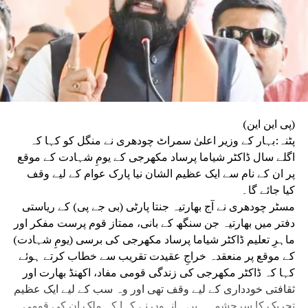
(پی این این)
پٹنہ:بہار کے وزیر اعلیٰ سمراٹ چودھری نے منگل کو کہا کہ
اگلے سال ڈاکٹر شیاما پرساد مکھرجی کے یومِ شہادت کے موقع
پر ان کے نام سے ایک عظیم الشان نیا پارک عوام کے لیے وقف
کیا جائے گا۔
مسٹر چودھری نے آج بھارتیہ جنتا پارٹی (بی جے پی) کے ریاستی
دفتر میں بھارتیہ جن سنگھ کے بانی، ممتاز قوم پرست مفکر اور
ماہرِ تعلیم ڈاکٹر شیاما پرساد مکھرجی کی برسی (یومِ شہادت)
کے موقع پر منعقدہ خراجِ عقیدت تقریب سے خطاب کرتے ہوئے
کہا کہ ڈاکٹر مکھرجی کی زندگی قومی مفاد، اکھنڈ بھارت اور
ثقافتی خودداری کے لیے وقف تھی اور وہ سب کے لیے ایک عظیم
تحریک کا سرچشمہ ہیں۔ انہوں نے کہا کہ ملک ان کی قومی