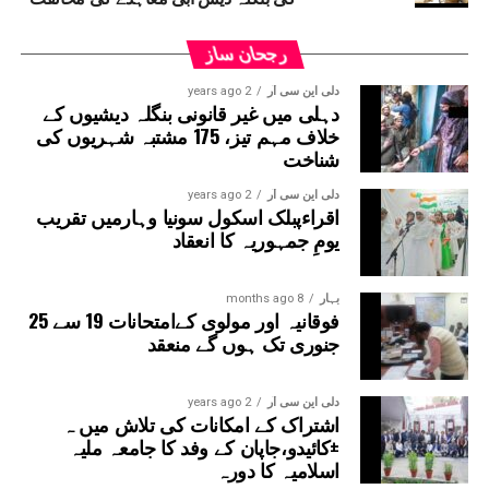
وسیع پیمانے پر تحریک بھی چلائے گی۔
رجحان ساز
دلی این سی آر
2 years ago
دہلی میں غیر قانونی بنگلہ دیشیوں کے
خلاف مہم تیز، 175 مشتبہ شہریوں کی
شناخت
دلی این سی آر
2 years ago
اقراءپبلک اسکول سونیا وہارمیں تقریب
یومِ جمہوریہ کا انعقاد
بہار
8 months ago
فوقانیہ اور مولوی کےامتحانات 19 سے 25
جنوری تک ہوں گے منعقد
دلی این سی آر
2 years ago
اشتراک کے امکانات کی تلاش میں ہ
±کائیدو،جاپان کے وفد کا جامعہ ملیہ
اسلامیہ کا دورہ