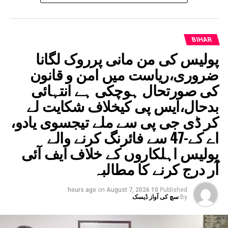
UP NEX
لائی لامہ سے وابستہ نامگیال تانترک کالج کیلئے زمین کی
یز منظور
BIHAR
DON'T MISS
پولیس کی من مانی پرروک لگانا
ضلع مجسٹریٹ نالندہ نے صغریٰ پلس ٹو ہائی اسکول کی
ایڈہاک کمیٹی بنانے اور اسکول کی سرگرمیوں کی جانچ
ضروری،ریاست میں امن و قانون
کاجاری کیا حکم
کی صورتحال ہوچکی ہے انتہائی
بدحال،ایس پی کیخلاف شکایت لے
کر ڈی جی پی سے ملے تیجسوی یادو،
اے کے-47 سے فائرنگ کرنے والے
پولیس اہلکاروں کے خلاف ایف آئی
آر درج کرنے کا مطالبہ
on
August 7, 2026
10 hours ago
Published
By
سچ کی آواز ڈیسک