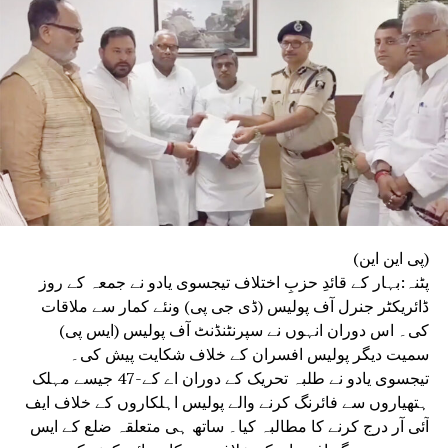
(پی این این)
پٹنہ:بہار کے قائدِ حزبِ اختلاف تیجسوی یادو نے جمعہ کے روز
ڈائریکٹر جنرل آف پولیس (ڈی جی پی) ونئے کمار سے ملاقات
کی۔ اس دوران انہوں نے سپرنٹنڈنٹ آف پولیس (ایس پی)
سمیت دیگر پولیس افسران کے خلاف شکایت پیش کی۔
تیجسوی یادو نے طلبہ تحریک کے دوران اے کے-47 جیسے مہلک
ہتھیاروں سے فائرنگ کرنے والے پولیس اہلکاروں کے خلاف ایف
آئی آر درج کرنے کا مطالبہ کیا۔ ساتھ ہی متعلقہ ضلع کے ایس