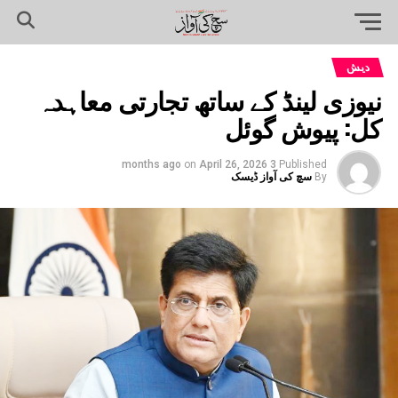
دیش
نیوزی لینڈ کے ساتھ تجارتی معاہدہ
کل: پیوش گوئل
on
April 26, 2026
3 months ago
Published
By
سچ کی آواز ڈیسک