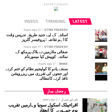
امرناتھ یاترا بھی شروع کردی گئی ہے۔
ADVERTISEMENT
VIDEOS
TRENDING
LATEST
17 hours ago
UTTAR PRADESH
اساتذہ کے لیے جدید طریقہ تدریس وقت
کا اہم تقاضہ: پروفیسر گلریز
17 hours ago
UTTAR PRADESH
صفائی ملازمین نے بلاک پرمکھ کے
نمائندہ کوپیش کیا میمورنڈم
17 hours ago
BIHAR
سنجے یادو کا کولیجیم نظام کو ختم کرنے
اور ججوں کی تقرری میں ریزرویشن
نافذ کرنے کامطالبہ
رجحان ساز
دلی این سی آر
2 years ago
اقراءپبلک اسکول سونیا وہارمیں تقریب
یومِ جمہوریہ کا انعقاد