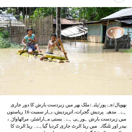
بھوپال/جے پور/پٹنہ:ملک بھر میں زبردست بارش کا دور جاری
ہے۔ مدھیہ پردیش گجرات، اترپردیش، بہار سمیت 16 ریاستوں
میں زبردست بارش ہورہی ہے۔ بستی مہاراشٹر، مراٹھاواڑہ،
بیدر اور تلنگانہ میں ریڈ الرٹ جاری کردیا گیاہے۔ ریڈ الرٹ کا