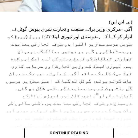
(پی این این)
آگرہ:مرکزی وزیر برائے صنعت و تجارت شری پیوش گوئل نے
اتوار کو کہا کہ ہندوستان اور نیوزی لینڈ 27 اپریل (پیر) کو
طویل عرصے سے زیر التوا دو طرفہ تجارتی معاہدے
پر دستخط کریں گے، جو دونوں ممالک کے درمیان
تجارتی تعلقات کو فروغ دینے کے لیے ایک اہم قدم
ہے۔ نیوزی لینڈ کے وزیر تجارت اور سرمایہ کاری
ٹوڈ میک کلے کے ساتھ آگرہ کے اپنے دورے کے دوران
بات کرتے ہوئے، گوئل نے کہا کہ اعلیٰ سطح پر برسوں
کی بات چیت کے بعد معاہدے کو حتمی شکل دی گئی۔
گوئل نے کہا، “ہندوستان اور نیوزی لینڈ کے
درمیان دو طرفہ تجارتی معاہدے پر… کئی سالوں کی
بات چیت کے بعد، جس پر وزیر اعظم نریندر مودی اور
نیوزی لینڈ کے وزیر اعظم کرسٹوفر لکسن نے بھی
تبادلہ خیال کیا تھا، اسے حتمی شکل دی گئی تھی۔
اس پر کل دستخط ہونے جا رہے ہیں۔
CONTINUE READING