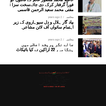
فوراً گرفتار کرکے دی جائےسخت سزا :
مفتی محمد سعید الرحمن قاسمی
محاسبہ
2 years ago
بیاد گار ہلال و دل سیوہاروی کے زیر
اہتمام ساتواں آف لائن مشاعرہ
محاسبہ
2 years ago
جالے نگر پریشد اجلاس میں
ہنگامہ، 22 اراکین نے کیا بائیکاٹ