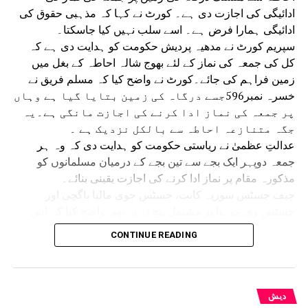
ادائیگی کی اجازت دی ہے۔ کورٹ نے کہا کہ مذہبی حقوق کی
ادائیگی ہمارا فرض ہے۔ اسے سلب نہیں کیا جاسکتا۔
سپریم کورٹ نے مدھیہ پردیش حکومت کو ہدایت دی ہے کہ
کل کی جمعہ کی نماز کے لئے بھوج شالہ احاطہ کے بغل میں
زمین فراہم کی جائے۔کورٹ نے واضح کیا کہ مسلم فریق نے
خسرہ نمبر596جسے درگاہ کی زمین بتایا گیا ہے وہاں
پر جمعہ کی نماز ادا کرنے کی اجازت مانگی ہے۔یہ
جگہ متنازعہ احاطہ سے بالکل نزدیک ہے ۔
عدالتِ عظمیٰ نے ریاستی حکومت کو ہدایت دی کہ وہ ہر
جمعہ دوپہر ایک بجے سے تین بجے کے درمیان مسلمانوں کو
مذکورہ مقام پر نماز ادا کرنے کی اجازت یقینی بنائے۔
چیف جسٹس سوریہ کانت، جسٹس جوی مالیا باگچی اور
جسٹس وی موہنا پر مشتمل بنچ نے یہ بھی واضح کیا کہ اس
حکم سے ریاستی حکومت اور مسلم فریق باہمی رضامندی سے
CONTINUE READING
جمعہ کی نماز کے لیے کسی متبادل مقام پر غور کرنے سے
محروم نہیں ہوں گے۔ 14 جولائی کو سپریم کورٹ نے عبوری
حکم دیتے ہوئے کہا تھا کہ مقدمے کے حتمی فیصلے تک ہر جمعہ
دوپہر ایک بجے سے تین بجے کے درمیان نماز کے لیے متنازع مقام
دیش