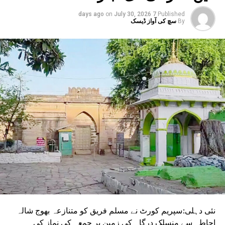
انتظامیہ الرٹ ہے۔
on
July 30, 2026
7 days ago
Published
By
سچ کی آواز ڈیسک
نئی دہلی:سپریم کورٹ نے مسلم فریق کو متنازعہ بھوج شالہ
احاطہ سے منسلک درگاہ کی زمین پر جمعہ کی نماز کی