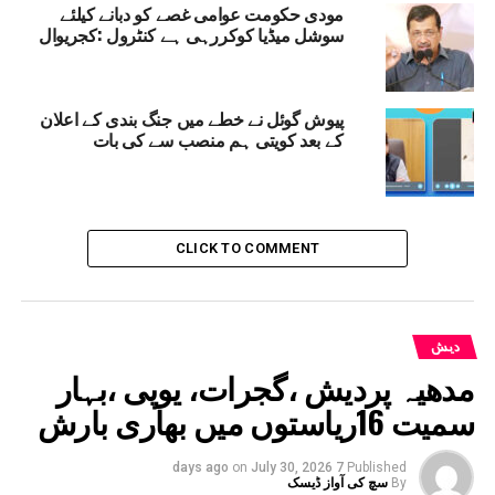
مودی حکومت عوامی غصے کو دبانے کیلئے
کہا کہ ہندوستان کے ساتھ دوطرفہ تعلقات سب سے
سوشل میڈیا کوکررہی ہے کنٹرول :کجریوال
مضبوط ہیں جس کے بارے میں وہ جانتے ہیں۔
MODIGOVERNMENT
INDIA
RELATED TOPICS:
پیوش گوئل نے خطے میں جنگ بندی کے اعلان
TRADEDEAL
PIYUSHGOYAL
NEWZEALAND
کے بعد کویتی ہم منصب سے کی بات
UP NEX
ھارت اورنیوزی لینڈ نے آزاد تجارتی معاہدہ پر کئےدستخط
DON'T MISS
ہندوستان کو 100 فیصد ایتھنول کی ملاوٹ کارکھنا چاہئے
CLICK TO COMMENT
ہدف: گڈکری
دیش
مدھیہ پردیش ،گجرات، یوپی ،بہار
سمیت 16ریاستوں میں بھاری بارش
on
July 30, 2026
7 days ago
Published
By
سچ کی آواز ڈیسک