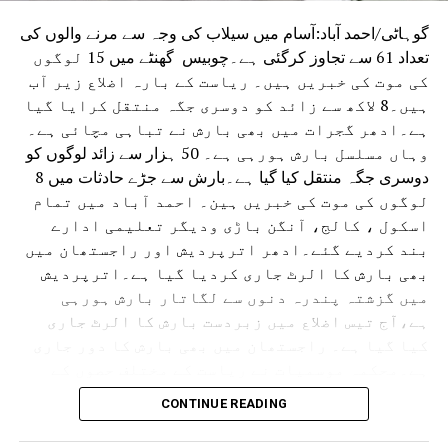
گوہاٹی/احمد آباد:آسام میں سیلاب کی وجہ سے مرنے والوں کی
تعداد 61 سے تجاوز کرگئی ہے۔چوبیس گھنٹے میں 15 لوگوں
کی موت کی خبریں ہیں۔ ریاست کے بارہ اضلاع زیر آب
ہیں۔8 لاکھ سے زائد کو دوسری جگہ منتقل کرایا گیا
ہے۔ادھر گجرات میں بھی بارش نے تباہی مچائی ہے۔
وہاں مسلسل بارش ہورہی ہے۔ 50 ہزار سے زائد لوگوں کو
دوسری جگہ منتقل کیا گیا ہے۔بارش سے جڑے حادثات میں 8
لوگوں کی موت کی خبریں ہین۔ احمد آباد میں تمام
اسکول ، کالج، آنگن باڑی ودیگر تعلیمی ادارے
بند کردیے گئے۔ادھر اترپردیش اور راجستھان میں
بھی بارش کا الرٹ جاری کردیا گیا ہے۔اترپردیش
میں گزشتہ پندرہ دنوں سے لگاتار بارش ہورہی
ہے،آج تیس اضلاع میں زبردست بارش کا الرٹ جاری
کیا گیا ہے۔ راجستھان میں بھی بارش کا دور جاری
ہے۔محکمہ موسمیات نے ریاست کے مختلف حصوں کے
لئے الرٹ جاری کردیا ہے۔ حالانکہ جموں وکشمیر
CONTINUE READING
میں لینڈ سلائڈنگ کی وجہ سے آمدورفت ٹھپ تھی لیکن
اب چھ دنوں کے بعد آمدورفت جاری ہوئی ہے۔