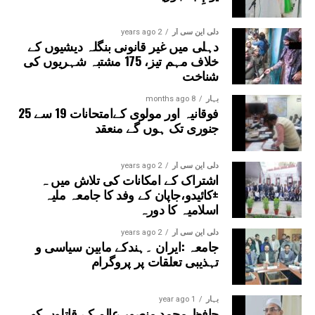
دلی این سی آر
2 years ago
دہلی میں غیر قانونی بنگلہ دیشیوں کے
خلاف مہم تیز، 175 مشتبہ شہریوں کی
شناخت
بہار
8 months ago
فوقانیہ اور مولوی کےامتحانات 19 سے 25
جنوری تک ہوں گے منعقد
دلی این سی آر
2 years ago
اشتراک کے امکانات کی تلاش میں ہ
±کائیدو،جاپان کے وفد کا جامعہ ملیہ
اسلامیہ کا دورہ
دلی این سی آر
2 years ago
جامعہ :ایران ۔ہندکے مابین سیاسی و
تہذیبی تعلقات پر پروگرام
بہار
1 year ago
حافظ محمد منصور عالم کے قاتلوں کو