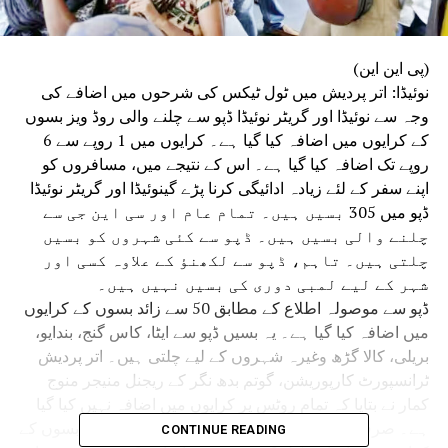
(پی این این)
نوئیڈا: اتر پردیش میں ٹول ٹیکس کی شرحوں میں اضافے کی
وجہ سے نوئیڈا اور گریٹر نوئیڈا ڈپو سے چلنے والی روڈ ویز بسوں
کے کرایوں میں اضافہ کیا گیا ہے۔ کرایوں میں 1 روپے سے 6
روپے تک اضافہ کیا گیا ہے۔ اس کے نتیجے میں، مسافروں کو
اپنے سفر کے لئے زیادہ ادائیگی کرنا پڑے گینوئیڈا اور گریٹر نوئیڈا
ڈپو میں 305 بسیں ہیں۔ تمام عام اور سی این جی سے
چلنے والی بسیں ہیں۔ ڈپو سے کئی شہروں کو بسیں
چلتی ہیں۔ تاہم، ڈپو سے لکھنؤ کے علاوہ کسی اور
شہر کے لیے لمبی دوری کی بسیں نہیں ہیں۔
ڈپو سے موصولہ اطلاع کے مطابق 50 سے زائد بسوں کے کرایوں
میں اضافہ کیا گیا ہے۔ یہ بسیں ڈپو سے ایٹا، کاس گنج، بندایو،
بریلی، کالا گڑھ وغیرہ شہروں کے لیے چلتی ہیں۔ اتر پردیش
ٹرانسپورٹ کارپوریشن، گوتم بدھ نگر کے ریجنل منیجر منوج
کمار نے بتایا کہ تمام روٹس پر کرایوں میں اضافہ نہیں کیا گیا
ہے۔ صرف چند روٹس پر کرایوں میں اضافہ ہوا ہے۔ بسوں کے
CONTINUE READING