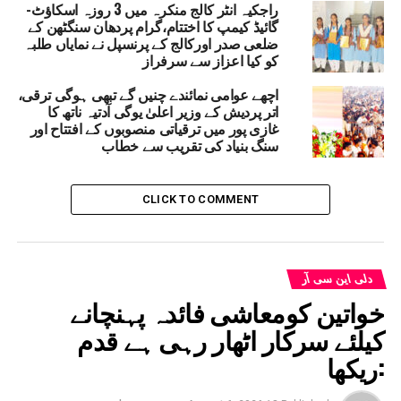
راجکیہ انٹر کالج منکرہ میں 3 روزہ اسکاؤٹ-
پر روڈ ویز کی بسوں کے کرایہ میں کوئی اضافہ نہیں ہوگا۔
گائیڈ کیمپ کا اختتام،گرام پردھان سنگٹھن کے
اس سے پہلے یوپی روڈ ویز نے فروری میں کرایوں میں اضافہ
ضلعی صدر اورکالج کے پرنسپل نے نمایاں طلبہ
کیا تھا۔
کو کیا اعزاز سے سرفراز
اچھے عوامی نمائندے چنیں گے تبھی ہوگی ترقی،
NOIDANEWS
NHAI
BJP
RELATED TOPICS:
اتر پردیش کے وزیر اعلیٰ یوگی آدتیہ ناتھ کا
UPROADWAYSBUS
RANSPORTCORPORATION
غازی پور میں ترقیاتی منصوبوں کے افتتاح اور
YOGIGOVERNMENT
UTTARPRADESH
سنگ بنیاد کی تقریب سے خطاب
UP NEX
ودی حکومت عوامی غصے کو دبانے کیلئے سوشل میڈیا
وکررہی ہے کنٹرول :کجریوال
CLICK TO COMMENT
DON'T MISS
دہلی میں ڈی ڈی اے کی بڑی کارروائی ،23 فارم ہاؤس پر
چلا بلڈوزر
دلی این سی آر
خواتین کومعاشی فائدہ پہنچانے
کیلئے سرکار اٹھار رہی ہے قدم
:ریکھا