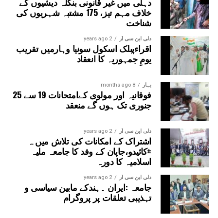
دہلی میں غیر قانونی بنگلہ دیشیوں کے
خلاف مہم تیز، 175 مشتبہ شہریوں کی
شناخت
دلی این سی آر
2 years ago
اقراءپبلک اسکول سونیا وہارمیں تقریب
یومِ جمہوریہ کا انعقاد
بہار
8 months ago
فوقانیہ اور مولوی کےامتحانات 19 سے 25
جنوری تک ہوں گے منعقد
دلی این سی آر
2 years ago
اشتراک کے امکانات کی تلاش میں ہ
±کائیدو،جاپان کے وفد کا جامعہ ملیہ
اسلامیہ کا دورہ
دلی این سی آر
2 years ago
جامعہ :ایران ۔ہندکے مابین سیاسی و
تہذیبی تعلقات پر پروگرام