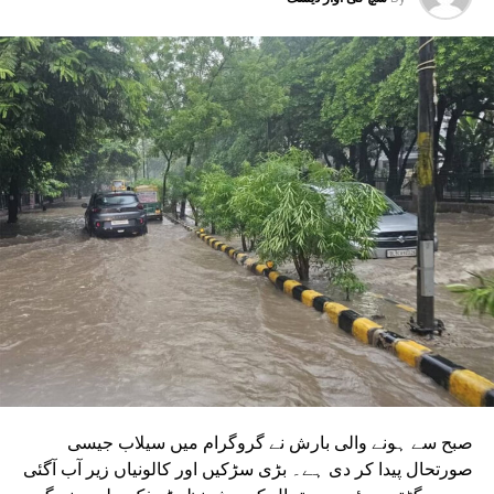
گریٹر نوئیڈا ڈپو سے بوڈاکی روٹس پر چلانے کے منصوبے جاری
ہیں۔ ان دونوں راستوں کو اتر پردیش کی کابینہ سے بھی
منظوری مل چکی ہے۔ مرکزی منظوری کے بعد، NMRC نے ان
دونوں راستوں پر کام شروع کرنے کے لیے تقریباً چھ ماہ قبل
ٹینڈر جاری کیا تھا۔ ٹینڈر کی آخری تاریخ میں دو بار توسیع کی
گئی۔ اب اس عمل کے لیے ایجنسی کا انتخاب کر لیا گیا ہے۔این
ایم آر سی کے عہدیداروں نے بتایا کہ دونوں راستوں پر کام
شروع کرنے کے لئے ایل این ٹی نامی ایجنسی کا انتخاب کیا گیا
ہے۔ یہ ایجنسی دونوں راستوں پر تعمیراتی کام کرے گی۔
دونوں راستوں پر سول کام کے لیے منتخب کردہ ایجنسی لارسن
اینڈ ٹوبرو (L&T) ہے۔ سول ورک کی تخمینہ لاگت 1,200 کروڑ
ہے۔اس لائن پر آٹھ اسٹیشن بنائے جائیں گے۔ ان میں
سیکٹر-38A بوٹینیکل گارڈن، سیکٹر-44، نوئیڈا آفس، سیکٹر-96،
سیکٹر-97، سیکٹر-105، سیکٹر-108، سیکٹر-93، اور پنچشیل
بوائز انٹر کالج شامل ہوں گے۔
صبح سے ہونے والی بارش نے گروگرام میں سیلاب جیسی
صورتحال پیدا کر دی ہے۔ بڑی سڑکیں اور کالونیاں زیر آب آگئی