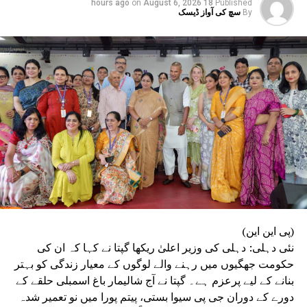
on
August 6, 2026
18 hours ago
Published
By
سچ کی آواز ڈیسک
(پی این این)
نئی دہلی: دہلی کی وزیر اعلیٰ ریکھا گپتا نے کہا کہ ان کی
حکومت جھگیوں میں رہنے والے لوگوں کے معیار زندگی کو بہتر
بنانے کے لیے پرعزم ہے۔ گپتا نے آج شالیمار باغ اسمبلی حلقے کے
دورے کے دوران جی پی سیوا بستی، پیتم پورا میں نو تعمیر شدہ