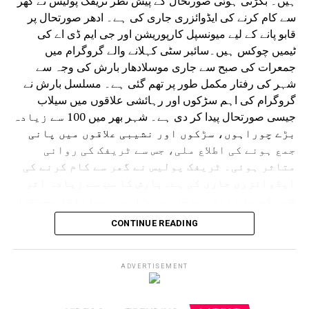
ہیں۔ بگڑتی ہوئی صورتحال کے پیش نظر ٹریفک پولیس نے گھر
سے کام کرنے کی ایڈوائزری جاری کی ہے۔ ادھر صورتحال پر
قابو پانے کے لیے میونسپل کارپوریشن اور جی ایم ڈی اے کی
ٹیمیں چوکس ہیں۔سائبر سٹی کہلانے والے گروگرام میں
جمعرات کی صبح سے جاری موسلادھار بارش کی وجہ سے
شہر کی رفتار مکمل طور پر تھم گئی ہے۔ مسلسل بارش نے
گروگرام کی اہم سڑکوں اور رہائشی علاقوں میں سیلاب
جیسی صورتحال پیدا کر دی ہے۔ شہر بھر میں 100 سے زیادہ
بڑے چوراہوں، سڑکوں اور نشیبی علاقوں میں پانی
جمع ہونے کی اطلاع ملی، جس سے ٹریفک کی روانی
متاثر ہوئی۔ ٹریفک پولیس نے گھر سے کام کرنے کی
ایڈوائزری جاری کی ہے۔بارش کا سب سے زیادہ اثر
شہر کے بڑے انڈر پاسز پر پڑا ہے۔ میڈانتا ہسپتال
سے دہلی کی طرف جانے والا انڈر پاس کئی فٹ پانی سے
CONTINUE READING
بھر گیا۔ ایک گاڑی رک گئی اور پانی بھرنے میں
پھنس گئی۔ اسی طرح سرائے الوردی ریلوے انڈر پاس
مکمل طور پر زیر آب آ گیا جس سے گاڑیوں کی
ADVERTISEMENT
آمدورفت مکمل طور پر متاثر ہوئی۔ ڈرائیورز اپنی
گاڑیاں نکالنے کے لیے اپنی جانیں خطرے میں