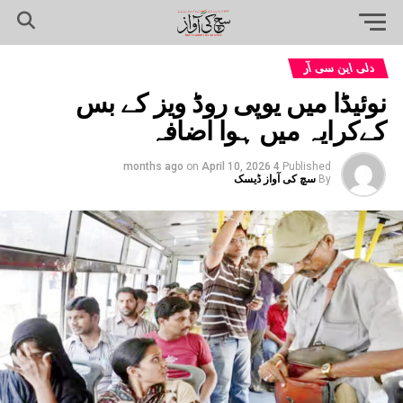
دلی این سی آر
نوئیڈا میں یوپی روڈ ویز کے بس
کےکرایہ میں ہوا اضافہ
on
April 10, 2026
4 months ago
Published
By
سچ کی آواز ڈیسک