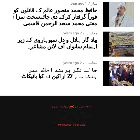
بہار
1 year ago
حافظ محمد منصور عالم کے قاتلوں کو
فوراً گرفتار کرکے دی جائےسخت سزا :
مفتی محمد سعید الرحمن قاسمی
محاسبہ
2 years ago
بیاد گار ہلال و دل سیوہاروی کے زیر
اہتمام ساتواں آف لائن مشاعرہ
محاسبہ
2 years ago
جالے نگر پریشد اجلاس میں
ہنگامہ، 22 اراکین نے کیا بائیکاٹ