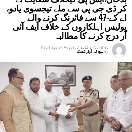
کر ڈی جی پی سے ملے تیجسوی یادو،
اے کے-47 سے فائرنگ کرنے والے
پولیس اہلکاروں کے خلاف ایف آئی
آر درج کرنے کا مطالبہ
on
August 7, 2026
8 hours ago
Published
By
سچ کی آواز ڈیسک