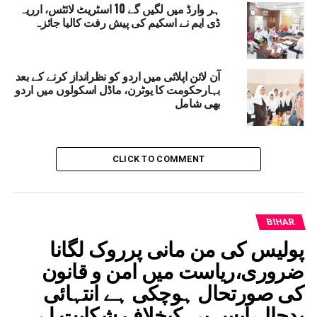
ہر وارڈ میں لگیں گے 10 اسٹریٹ لائٹس، ارریہ
ڈی ایم نے اسکیم کی پیش رفت کالیا جائزہ
آن لائن اپلائی میں اردو کو نظرانداز کرنے کے بعد
بہارحکومت کا یوٹرن، ماڈل اسکولوں میں اردو
بھی شامل
CLICK TO COMMENT
BIHAR
پولیس کی من مانی پرروک لگانا
ضروری،ریاست میں امن و قانون
کی صورتحال ہوچکی ہے انتہائی
بدحال،ایس پی کیخلاف شکایت لے