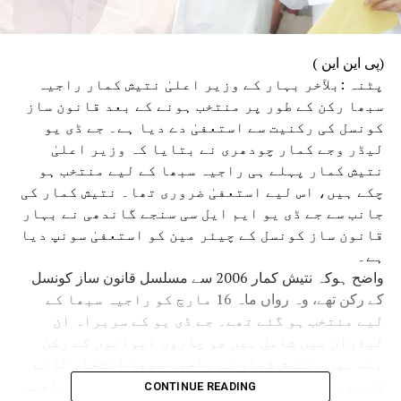
(پی این این )
پٹنہ :بلآخر بہار کے وزیر اعلیٰ نتیش کمار راجیہ
سبھا رکن کے طور پر منتخب ہونے کے بعد قانون ساز
کونسل کی رکنیت سے استعفیٰ دے دیا ہے۔ جے ڈی یو
لیڈر وجے کمار چودھری نے بتایا کہ وزیر اعلیٰ
نتیش کمار پہلے ہی راجیہ سبھا کے لیے منتخب ہو
چکے ہیں، اس لیے استعفیٰ ضروری تھا۔ نتیش کمار کی
جانب سے جے ڈی یو ایم ایل سی سنجے گاندھی نے بہار
قانون ساز کونسل کے چیئر مین کو استعفیٰ سونپ دیا
ہے۔
واضح ہوکہ نتیش کمار 2006 سے مسلسل قانون ساز کونسل
کے رکن تھے، وہ رواں ماہ 16 مارچ کو راجیہ سبھا کے
لیے منتخب ہو گئے تھے۔ جے ڈی یو کے سربراہ ان
لیڈران میں شامل ہیں جو چاروں ایوانوں کے رکن
بنے ہیں۔ نتیش کمار نے راجیہ سبھا انتخاب لڑنے
کے دوران کہا تھا کہ ان کی خواہش تھی کہ وہ راجیہ
CONTINUE READING