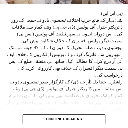
(پی این این)
پٹنہ:بہار کے قائدِ حزبِ اختلاف تیجسوی یادو نے جمعہ کے روز
ڈائریکٹر جنرل آف پولیس (ڈی جی پی) ونئے کمار سے ملاقات
کی۔ اس دوران انہوں نے سپرنٹنڈنٹ آف پولیس (ایس پی)
سمیت دیگر پولیس افسران کے خلاف شکایت پیش کی۔
تیجسوی یادو نے طلبہ تحریک کے دوران اے کے-47 جیسے مہلک
ہتھیاروں سے فائرنگ کرنے والے پولیس اہلکاروں کے خلاف ایف
آئی آر درج کرنے کا مطالبہ کیا۔ ساتھ ہی متعلقہ ضلع کے ایس
پی سمیت دیگر افسران کے خلاف بھی کارروائی کرنے کی
درخواست کی۔
راشٹریہ جنتا دل (آر جے ڈی) کے کارگزار صدر تیجسوی یادو نے
اس معاملے میں ڈائریکٹر جنرل آف پولیس (ڈی جی پی) ونئے
کمار کو ایک تحریری عرضداشت بھی پیش کی۔ انہوں نے الزام
عائد کیا کہ پیپر لیک کے خلاف طلبہ کے جمہوری احتجاج پر بہار
پولیس نے فائرنگ کی اور نہایت بے رحمانہ لاٹھی چارج کیا۔ڈی
جی پی ونئے کمار سے ملاقات کے موقع پر تیجسوی یادو کے
CONTINUE READING
ہمراہ آر جے ڈی کے سینئر رہنما عبدالباری صدیقی، منگنی لال