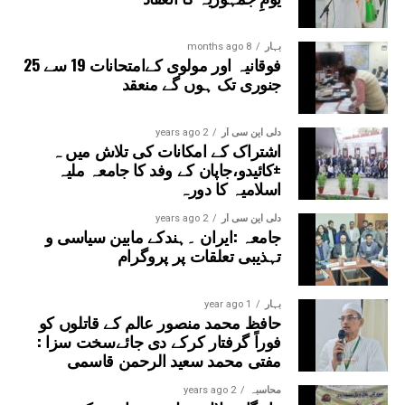
احمد قاسمی نے اپنے خطاب میں طلباء کو مبارکباد دیتے ہوئے
فرمایا کہ عربی زبان قرآن وحدیث کی زبان ہے اور موجودہ
دور میں اس پر مہارت حاصل کرنا دعوت دین کے لیے انتہائی
بہار
8 months ago
فوقانیہ اور مولوی کےامتحانات 19 سے 25
ضروری ہے۔انہوں نے جامعہ کی تعلیمی ترقی پراپنی دلی
جنوری تک ہوں گے منعقد
مسرت کا اظہار کیا۔تقریب کا باقاعدہ اختتام مہمانِ خصوصی
حضرت مفتی عمران احمد قاسمی صاحب کی رقت آمیز اور
خصوصی دعا پر ہوا، جس میں ملک و ملت کی ترقی، امن و
دلی این سی آر
2 years ago
اشتراک کے امکانات کی تلاش میں ہ
امان اور جامعہ کی مزید تعلیمی و تعمیری ترقیاں مانگی گئیں۔
±کائیدو،جاپان کے وفد کا جامعہ ملیہ
اسلامیہ کا دورہ
دلی این سی آر
2 years ago
جامعہ :ایران ۔ہندکے مابین سیاسی و
تہذیبی تعلقات پر پروگرام
بہار
1 year ago
حافظ محمد منصور عالم کے قاتلوں کو
فوراً گرفتار کرکے دی جائےسخت سزا :
مفتی محمد سعید الرحمن قاسمی
محاسبہ
2 years ago