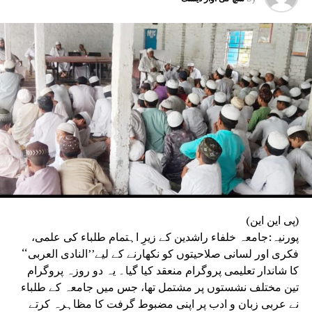
سامنے ایسے تمام معاملات کو منظرِ عام پر لایا جائے گا جن میں
اساتذہ نے اپنے خلاف غیر ضروری دباؤ، بے بنیاد شکایات یا
کارروائی کی کوششوں کا الزام عائد کیا ہے۔ تنظیم نے واضح
کیا کہ یہ مہم صرف مصدقہ حقائق اور دستیاب سرکاری
ریکارڈ کی بنیاد پر چلائی جائے گی۔بہار اسٹیٹ ٹیچرس ایسوسی
ایشن نے دوٹوک انداز میں کہا کہ وہ ہر استاد کے وقار، آزادیٔ
اظہار اور آئینی حقوق کے تحفظ کے لیے ہمیشہ جدوجہد کرتی
رہے گی اور ضرورت پڑنے پر جمہوری اور قانونی طریقوں سے
وسیع پیمانے پر تحریک بھی چلائے گی۔
(پی این این)
پورنیہ:جامعہ خلفاء راشدین کے زیرِ اہتمام طلباء کی علمی،
فکری اور لسانی صلاحیتوں کو نکھارنے کے لیے’’النادی العربی‘‘
کا شاندار تعلیمی پروگرام منعقد کیا گیا۔ یہ دو روزہ پروگرام
تین مختلف نشستوں پر مشتمل تھا، جس میں جامعہ کے طلباء
نے عربی زبان و ادب پر اپنی مضبوط گرفت کا مظاہرہ کرتے