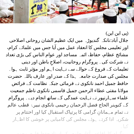
(پی این این)
جلال آباد:نانکہ گندیوڑہ میں ایک عظیم الشان روحانی اصلاحی
اور تعلیمی مجلس کا انعقاد عمل میں آیا جس میں علمائے کرام،
مشائخ عظام، حفاظ، ائمہ مساجد اور عوام الناس کی بڑی تعداد
نے شرکت کی۔ پروگرام روحانیت، اصلاحِ باطن اور دینی
تعلیمات کے فروغ کے حوالے سے نہایت اہم اور مؤثر ثابت ہوا۔
مجلس کی صدارت جامعہ ہذا کے صدر اور عارف باللہ حضرت
حافظ جمیل احمد نانکوی نے فرمائی جبکہ نظامت کے فرائض
مولانا مفتی عطاء الرحمن جمیل قاسمی نانکوی ناظم جمعیت
علماء سہارنپور نے نہایت عمدگی کے ساتھ انجام دیے۔ پروگرام
کے کنوینر الحاج فضل الرحمان رحیمی نانکوی نبیرۂ قطب عالم
نے تمام مہمانانِ گرامی کا پرتپاک استقبال کیا اور اختتام پر
شکریہ ادا کرتے ہوئے مجلس کی کامیابی پر خوشی کا اظہار
کیا۔
پروگرام کا باقاعدہ آغاز جامعہ کے استاذِ حفظ قاری محمد