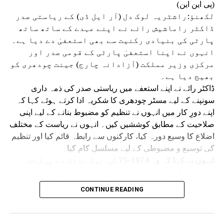
(پی این این)
لکھنؤ:راشٹریہ لوک دل (آر ایل ڈی) کے ریاستی صدر
ڈاکٹر راماشیش رائے نے اپنے عہدے کے ساتھ ساتھ
پارٹی کی بنیادی رکنیت سے بھی استعفیٰ دے دیا ہے۔
انہوں نے اپنا استعفیٰ پارٹی کے قومی صدر اور
مرکزی وزیر مملکت (آزادانہ چارج) جینت چودھری کو
بھیج دیا ہے۔
ڈاکٹر رائے نے اپنے استعفے میں ریاستی صدر کی ذمہ داری
سونپنے کے لیے مسٹر چودھری کا شکریہ ادا کرتے ہوئے کہا کہ
اپنے دورِ کار میں انہوں نے تنظیم کو مضبوط بنانے کے لیے اپنی
صلاحیت کے مطابق کوششیں کیں۔ انہوں نے ریاست کے مختلف
اضلاع کا وسیع دورہ کیا، کارکنوں سے رابطہ قائم کیا اور تنظیم
کی توسیع و مضبوطی کے لیے مسلسل کام کیا۔
انہوں نے کہا کہ وہ 1974-75 کی لوک نائک جے پرکاش
نارائن کی مکمل انقلاب تحریک سے متاثر ہوکر
سیاست میں آئے تھے۔ اس وقت بدعنوانی، مہنگائی،
CONTINUE READING
بے روزگاری، جمہوری اداروں کے زوال اور حکومت و
انتظامیہ کی جواب دہی جیسے مسائل قومی تشویش کا
موضوع تھے اور نظام کی تبدیلی کا جو خواب دیکھا