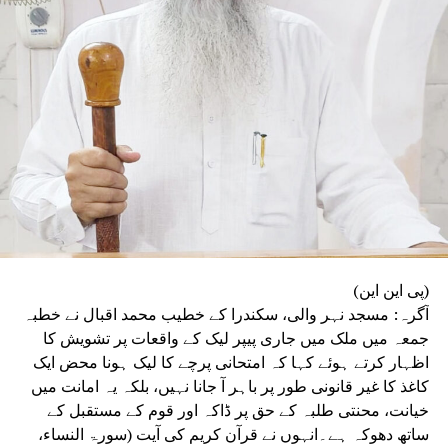
میں کہا کہ آئین، جمہوریت اور آئینی اداروں پر
ہونے والے حملوں سے جمہوریت خطرے میں ہے۔ ’’فرد
سے بڑی پارٹی اور پارٹی سے بڑا ملک‘‘ کے جذبے کا
ذکر کرتے ہوئے انہوں نے کہا کہ انہی نظریاتی اور
اخلاقی وجوہات کی بنا پر وہ ریاستی صدر کے عہدے
اور پارٹی کی بنیادی رکنیت سے اپنا استعفیٰ دے
رہے ہیں۔
(پی این این)
آگرہ: مسجد نہر والی، سکندرا کے خطیب محمد اقبال نے خطبہ
جمعہ میں ملک میں جاری پیپر لیک کے واقعات پر تشویش کا
اظہار کرتے ہوئے کہا کہ امتحانی پرچے کا لیک ہونا محض ایک
کاغذ کا غیر قانونی طور پر باہر آ جانا نہیں، بلکہ یہ امانت میں
خیانت، محنتی طلبہ کے حق پر ڈاکہ اور قوم کے مستقبل کے
ساتھ دھوکہ ہے۔انہوں نے قرآن کریم کی آیت (سورۃ النساء،