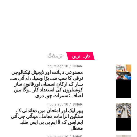
تازہ ترین
ٹرینڈنگ
10 hours ago
BIHAR
مصنوعی ذہانت اور ڈیجیٹل ٹیکنالوجی
ترقی کا سب سے بڑا وسیلہ،اے آئی سے
بہار کے ارکانِ اسمبلی اورقانون ساز
کونسلروں کی استعداد کار ہوگا میں
اضافہ: سمراٹ چوہدری
10 hours ago
BIHAR
پیپر لیک اور امتحان میں دھاندلی کے
سنگین الزامات معاملے میںآئی جی آئی
ایم ایس کے 6 ایم بی بی ایس طلبہ
معطل
10 hours ago
BIHAR