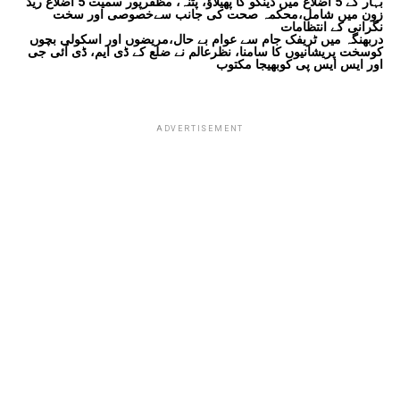
بہار کے 5 اضلاع میں ڈینگو کا پھیلاؤ، پٹنہ، مظفرپور سمیت 5 اضلاع ریڈ
زون میں شامل،محکمہ صحت کی جانب سےخصوصی اور سخت
نگرانی کے انتظامات
دربھنگہ میں ٹریفک جام سے عوام بے حال،مریضوں اور اسکولی بچوں
کوسخت پریشانیوں کا سامنا، نظرعالم نے ضلع کے ڈی ایم، ڈی آئی جی
اور ایس ایس پی کوبھیجا مکتوب
ADVERTISEMENT