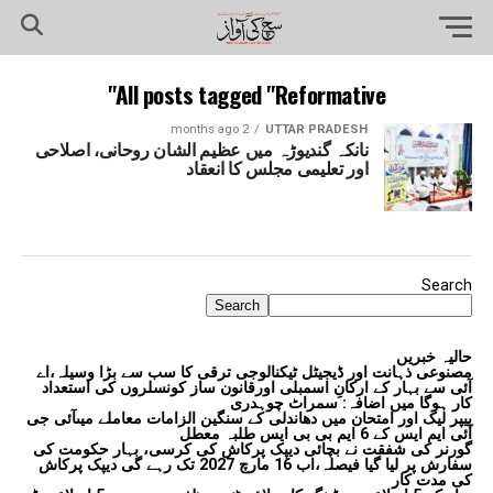
All posts tagged "Reformative"
2 months ago
UTTAR PRADESH
نانکہ گندیوڑہ میں عظیم الشان روحانی، اصلاحی
اور تعلیمی مجلس کا انعقاد
Search
Search
حالیہ خبریں
مصنوعی ذہانت اور ڈیجیٹل ٹیکنالوجی ترقی کا سب سے بڑا وسیلہ،اے
آئی سے بہار کے ارکانِ اسمبلی اورقانون ساز کونسلروں کی استعداد
کار ہوگا میں اضافہ: سمراٹ چوہدری
پیپر لیک اور امتحان میں دھاندلی کے سنگین الزامات معاملے میںآئی جی
آئی ایم ایس کے 6 ایم بی بی ایس طلبہ معطل
گورنر کی شفقت نے بچائی دیپک پرکاش کی کرسی، بہار حکومت کی
سفارش پر لیا گیا فیصلہ،اب 16 مارچ 2027 تک رہے گی دیپک پرکاش
کی مدت کار