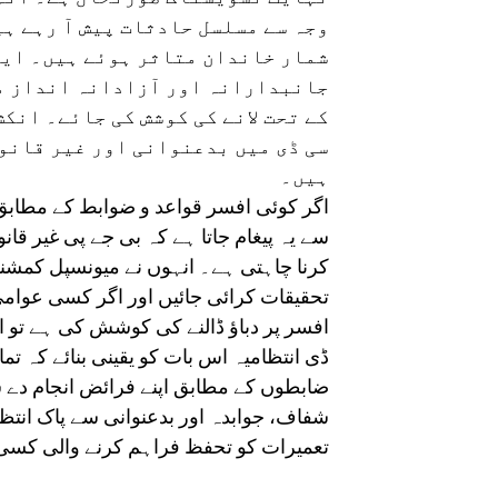
وجہ سے مسلسل حادثات پیش آ رہے ہ
شمار خاندان متاثر ہوئے ہیں۔ ایسے
جانبدارانہ اور آزادانہ انداز می
کے تحت لانے کی کوشش کی جائے۔ انکش
سی ڈی میں بدعنوانی اور غیر قانو
ہیں۔
اگر کوئی افسر قواعد و ضوابط کے مطابق ک
سے یہ پیغام جاتا ہے کہ بی جے پی غیر قا
کرنا چاہتی ہے۔ انہوں نے میونسپل کمشنر 
تحقیقات کرائی جائیں اور اگر کسی عوامی
افسر پر دباؤ ڈالنے کی کوشش کی ہے تو
ڈی انتظامیہ اس بات کو یقینی بنائے کہ 
ضابطوں کے مطابق اپنے فرائض انجام دے س
شفاف، جوابدہ اور بدعنوانی سے پاک انتظا
تعمیرات کو تحفظ فراہم کرنے والی کس