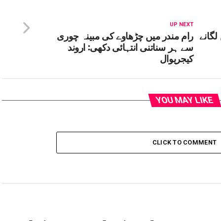
UP NEXT
لگانے
رام مندر میں چڑھاوے کی مبینہ چوری
سے ہر سناتنی انتہائی دکھی: اروند
کیجریوال
YOU MAY LIKE
CLICK TO COMMENT