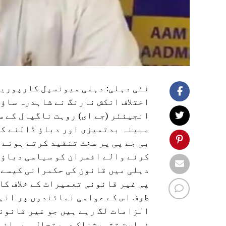
نئی دہلی: دہلی میونسپل کارپوریشن
اختلاف انکش نارنگ نے شاہدرہ ساؤ
انجینئر (جے ای) روہت ناگپال کے س
مبینہ بدتمیزی اور دباؤ ڈالنے کے
بی جے پی پر سخت تنقید کرتے ہوئے 
کرنے والے افسران کو سیاسی دباؤ،
دہلی میں قانون کی حکمرانی کیسے ق
پی غیر قانونی تعمیرات کے خلاف کا
طرف اس کے عوامی نمائندوں پر انہی
الزامات لگ رہے ہیں جو غیر قانونی
نہایت تشویشناک صورتحال ہے۔ انہو