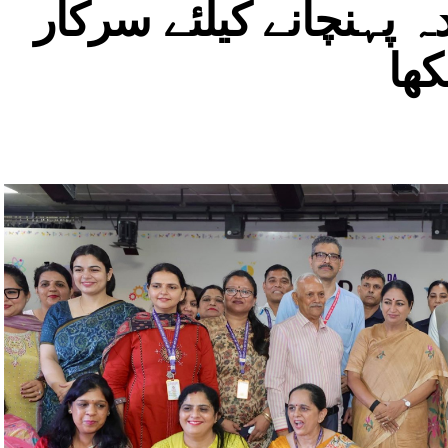
 پہنچانے کیلئے سرکار
کھا