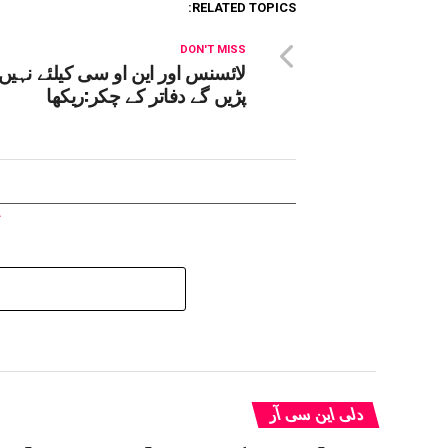
RELATED TOPICS:
DON'T MISS
لائسنس اور این او سی کیلئے نہیں 
پڑیں گے دفاتر کے چکر:ریکھا
دلی این سی آر