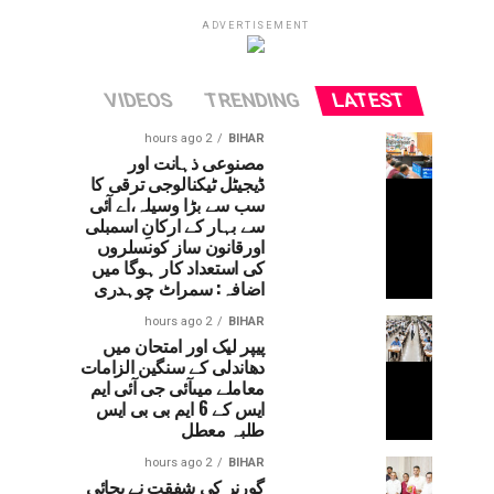
ADVERTISEMENT
VIDEOS
TRENDING
LATEST
2 hours ago
BIHAR
مصنوعی ذہانت اور
ڈیجیٹل ٹیکنالوجی ترقی کا
سب سے بڑا وسیلہ،اے آئی
سے بہار کے ارکانِ اسمبلی
اورقانون ساز کونسلروں
کی استعداد کار ہوگا میں
اضافہ: سمراٹ چوہدری
2 hours ago
BIHAR
پیپر لیک اور امتحان میں
دھاندلی کے سنگین الزامات
معاملے میںآئی جی آئی ایم
ایس کے 6 ایم بی بی ایس
طلبہ معطل
2 hours ago
BIHAR
گورنر کی شفقت نے بچائی