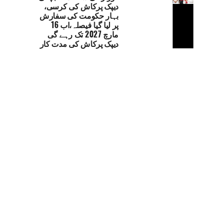
دیپک پرکاش کی کرسی،
بہار حکومت کی سفارش
پر لیا گیا فیصلہ،اب 16
مارچ 2027 تک رہے گی
دیپک پرکاش کی مدت کار