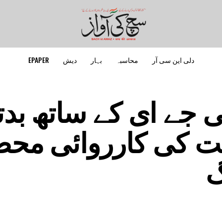
دلی این سی آر
محاسبہ
بہار
دیش
EPAPER
 جے ای کے ساتھ بدت
مت کی کارروائی مح
گ