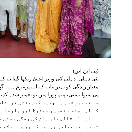
(پی این این)
نئی دہلی: دہلی کی وزیر اعلیٰ ریکھا گپتا نے 
معیار زندگی کو بہتر بنانے کے لیے پرعزم ہے۔ گپ
سے تعمیر شدہ یہ جدید کمیونٹی ٹوائل
کے لیے صاف ستھری، محفوظ اور باوقار 
نے کہا کہ شالیمار باغ کی جھگی بستی 
ترقی اور عوامی بہبود کے جو وعدے کیے ت