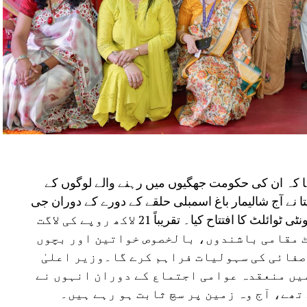
کہا کہ ان کی حکومت جھگیوں میں رہنے والے لوگوں کے
تا نے آج شالیمار باغ اسمبلی حلقے کے دورے کے دوران جی
پی سیوا بستی، پیتم پورا میں نو تعمیر شدہ کمیونٹی ٹوائلٹ کا افتتاح کیا۔ تقریباً 21 لاکھ روپے کی لاگت
ٹ مقامی باشندوں، بالخصوص خواتین اور بچوں
صفائی کی سہولیات فراہم کرے گا۔وزیر اعلیٰ
میں منعقدہ عوامی اجتماع کے دوران انہوں نے
ھے، آج وہ زمین پر سچ ثابت ہو رہے ہیں۔