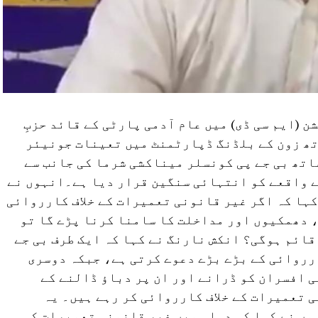
 (ایم سی ڈی) میں عام آدمی پارٹی کے قائد حزبِ
تھ زون کے بلڈنگ ڈپارٹمنٹ میں تعینات جونیئر
اتھ بی جے پی کونسلر میناکشی شرما کی جانب سے
 واقعے کو انتہائی سنگین قرار دیا ہے۔انہوں نے
کہا کہ اگر غیر قانونی تعمیرات کے خلاف کارروائی
 دھمکیوں اور مداخلت کا سامنا کرنا پڑے گا تو
ائم ہوگی؟ انکش نارنگ نے کہا کہ ایک طرف بی جے
رروائی کے بڑے بڑے دعوے کرتی ہے، جبکہ دوسری
 افسران کو ڈرانے اور ان پر دباؤ ڈالنے کے
 تعمیرات کے خلاف کارروائی کر رہے ہیں۔ یہ
ں نے کہا کہ دہلی میں غیر قانونی تعمیرات کی