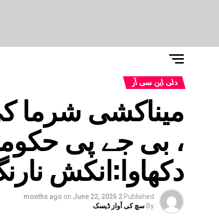
دلی این سی آر
میناکشی شرما کی
، بی جے پی حکو
دکھاوا:انکش نارن
on
June 22, 2026
2 months ago
Published
By
سچ کی آواز ڈیسک