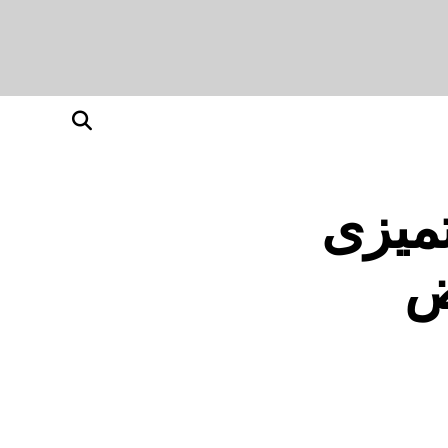
میزی
ض