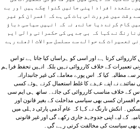
یں۔متعدد افراد اپنی جانیں گنوا چکے ہیں اور بے
 وقت میں ضرورت اس بات کی ہے کہ افسران کو غیر
ں کام کرنے دیا جائے، نہ کہ انہیں سیاسی دباؤ
 نارنگ نے کہا کہ بی جے پی کی حکمرانی والی ایم
نی تعمیرات کے حوالے سے مسلسل سوالات اٹھتے رہے
ارروائی کرتا ہے اور اسی کو ہراساں کیا جاتا ہے تو اس
نونی تعمیرات کے خلاف کارروائی نہیں بلکہ انہیں تحفظ فراہم
سے مطالبہ کیا کہ اس پورے معاملے کی غیر جانبدارانہ
 نمائندے نے اپنے عہدے کا غلط استعمال کرتے ہوئے کسی
 اس کے خلاف مناسب کارروائی کی جائے۔ ساتھ ہی ایم سی
تمام افسران کسی بھی سیاسی مداخلت کے بغیر قانون اور
کیں۔ انکش نارنگ نے کہا کہ عام آدمی پارٹی دہلی میں
میہ کے لیے اپنی جدوجہد جاری رکھے گی اور غیر قانونی
ی بھی سیاست کی مخالفت کرتی رہے گی۔