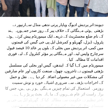
دیوبند:اتر پردیش ادیوگ ویاپار پرتی ندھی منڈل سہارنپور نے
بڑھتی ہوئی مہنگائی کے خلاف پیر کے روز صدر جمہوریہ ہند
کے نام ضلع مجسٹریٹ کے ذریعے ایک میمورنڈم پیش کرتے ہوئے
پٹرول، ڈیزل، گھریلو و کمرشل ایل پی جی گیس کی قیمتوں
میں کمی، اتر پردیش میں بجلی کے بلوں پر عائد 10 فیصد فیول
سرچارج واپس لینے اور مہنگائی پر مؤثر کنٹرول کے لیے فوری
اقدامات کا مطالبہ کیا۔
میمورنڈم میں کہا گیا کہ ایندھن، گیس اور بجلی کی مسلسل
بڑھتی قیمتوں نے تاجروں، چھوٹے صنعت کاروں اور عام صارفین
کی مشکلات میں غیر معمولی اضافہ کر دیا ہے۔ نقل و حمل
کے اخراجات بڑھنے سے ضروری اشیائے خورد و نوش سمیت
روزمرہ استعمال کی تمام چیزیں مہنگی ہو رہی ہیں، جس کا
براہِ راست اثر عام شہریوں کے ماہانہ بجٹ پر پڑ رہا ہے۔
تاجر تنظیم نے حکومت سے مطالبہ کیا کہ گھریلو ایل پی جی پر
سبسڈی بحال کی جائے، کمرشل گیس سلنڈروں کی قیمتوں