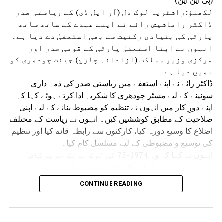
(پی این این)
لکھنؤ:راشٹریہ لوک دل (آر ایل ڈی) کے ریاستی صدر
ڈاکٹر راماشیش رائے نے اپنے عہدے کے ساتھ ساتھ
پارٹی کی بنیادی رکنیت سے بھی استعفیٰ دے دیا ہے۔
انہوں نے اپنا استعفیٰ پارٹی کے قومی صدر اور
مرکزی وزیر مملکت (آزادانہ چارج) جینت چودھری کو
بھیج دیا ہے۔
ڈاکٹر رائے نے اپنے استعفے میں ریاستی صدر کی ذمہ داری
سونپنے کے لیے مسٹر چودھری کا شکریہ ادا کرتے ہوئے کہا کہ
اپنے دورِ کار میں انہوں نے تنظیم کو مضبوط بنانے کے لیے اپنی
صلاحیت کے مطابق کوششیں کیں۔ انہوں نے ریاست کے مختلف
اضلاع کا وسیع دورہ کیا، کارکنوں سے رابطہ قائم کیا اور تنظیم
کی توسیع و مضبوطی کے لیے مسلسل کام کیا۔
انہوں نے کہا کہ وہ 1974-75 کی لوک نائک جے پرکاش
نارائن کی مکمل انقلاب تحریک سے متاثر ہوکر
سیاست میں آئے تھے۔ اس وقت بدعنوانی، مہنگائی،
CONTINUE READING
بے روزگاری، جمہوری اداروں کے زوال اور حکومت و
انتظامیہ کی جواب دہی جیسے مسائل قومی تشویش کا
موضوع تھے اور نظام کی تبدیلی کا جو خواب دیکھا