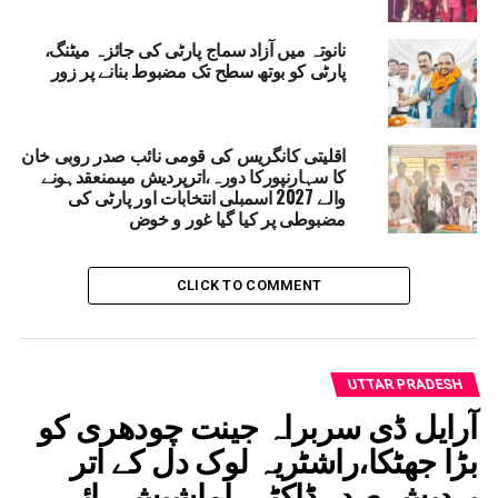
نانوتہ میں آزاد سماج پارٹی کی جائزہ میٹنگ،
پارٹی کو بوتھ سطح تک مضبوط بنانے پر زور
اقلیتی کانگریس کی قومی نائب صدر روبی خان
کا سہارنپورکا دورہ،اترپردیش میںمنعقدہونے
والے 2027 اسمبلی انتخابات اور پارٹی کی
مضبوطی پر کیا گیا غور و خوض
CLICK TO COMMENT
UTTAR PRADESH
آرایل ڈی سربراہ جینت چودھری کو
بڑا جھٹکا،راشٹریہ لوک دل کے اتر
پردیش صدر ڈاکٹر راماشیش رائے