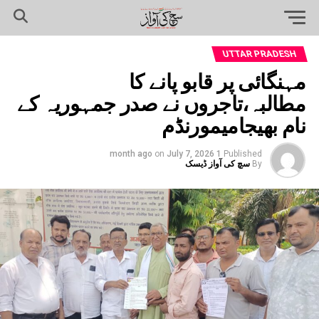
UTTAR PRADESH
مہنگائی پر قابو پانے کا
مطالبہ،تاجروں نے صدر جمہوریہ کے
نام بھیجامیمورنڈم
on
July 7, 2026
1 month ago
Published
By
سچ کی آواز ڈیسک