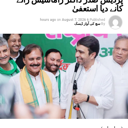
کانے دیا استعفیٰ
on
August 7, 2026
6 hours ago
Published
By
سچ کی آواز ڈیسک