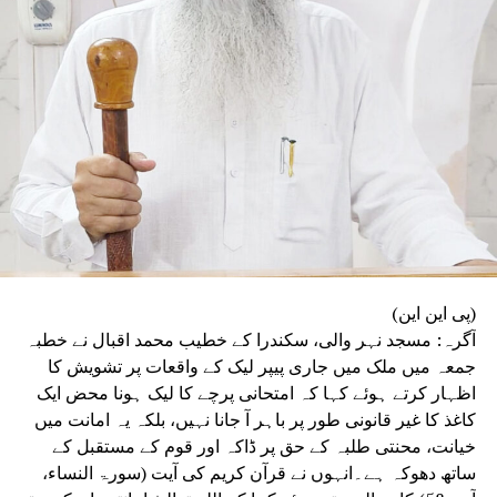
ہونے والے حملوں سے جمہوریت خطرے میں ہے۔ ’’فرد
سے بڑی پارٹی اور پارٹی سے بڑا ملک‘‘ کے جذبے کا
ذکر کرتے ہوئے انہوں نے کہا کہ انہی نظریاتی اور
اخلاقی وجوہات کی بنا پر وہ ریاستی صدر کے عہدے
اور پارٹی کی بنیادی رکنیت سے اپنا استعفیٰ دے
رہے ہیں۔
(پی این این)
آگرہ: مسجد نہر والی، سکندرا کے خطیب محمد اقبال نے خطبہ
جمعہ میں ملک میں جاری پیپر لیک کے واقعات پر تشویش کا
اظہار کرتے ہوئے کہا کہ امتحانی پرچے کا لیک ہونا محض ایک
کاغذ کا غیر قانونی طور پر باہر آ جانا نہیں، بلکہ یہ امانت میں
خیانت، محنتی طلبہ کے حق پر ڈاکہ اور قوم کے مستقبل کے
ساتھ دھوکہ ہے۔انہوں نے قرآن کریم کی آیت (سورۃ النساء،