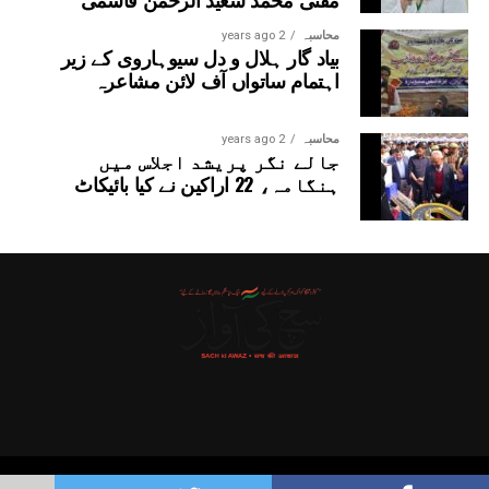
محاسبہ
2 years ago
بیاد گار ہلال و دل سیوہاروی کے زیر
اہتمام ساتواں آف لائن مشاعرہ
محاسبہ
2 years ago
جالے نگر پریشد اجلاس میں
ہنگامہ، 22 اراکین نے کیا بائیکاٹ
Copyright © 2025 Probitas News Network