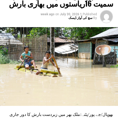
سمیت 16ریاستوں میں بھاری بارش
اس موقع پر راہل گاندھی نے کہا کہ اے آئی آپ کے
ڈاٹا کے دم پر بنتا ہے ،بیسویں صدی میں پٹرول
on
July 30, 2026
1 week ago
Published
طاقت تھا۔ لیکن اکیسویں صدی میں اے آئی طاقت ہے۔
By
سچ کی آواز ڈیسک
یہ ڈاٹا آپ کا اور ملک کا ہے۔
بھوپال/جے پور/پٹنہ:ملک بھر میں زبردست بارش کا دور جاری