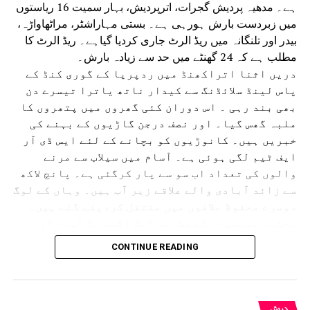
ہے۔ مدھیہ پردیش گجرات، اترپردیش، بہار سمیت 16 ریاستوں
میں زبردست بارش ہورہی ہے۔ بستی مہاراشٹر، مراٹھاواڑہ،
بیدر اور تلنگانہ میں ریڈ الرٹ جاری کردیا گیاہے۔ ریڈ الرٹ کا
مطلب ہے کہ 24 گھنٹے میں حد سے زیادہ بارش۔
دریں اثنا اتراکھنڈ میں ردپریا کے گوری کنڈ کے
پاس لینڈ سلائڈنگ سے کیدار ناتھ یاترا تیسرے دن
بھی بند رہی ۔ اس دوران کئی گھروں میں پتھروں کا
ملبہ گھس گیا۔ اور نصف درجن گاڑیوں کے بہنے کی
خبریں ہیں۔ کانوڑیوں کو بچانے کے لئے ایس ڈی آر
ایف ٹیم لگی ہوئی ہے۔ آسام میں سیلاب سے مرنے
والوں کی تعداد اب سو سے پار کرگئی ہے۔ پانچ لاکھ
سے زائد آبادی والے علاقے زیر آب ہیں۔ وہاں کے لوگ
دوسرے محفوظ علاقوں میں منتقل کردیئے گئے ہیں۔
محکمہ موسمیات کے مطابق ایک اگست تک آسام اور
دوسری ریاستوں میں بھاری بارش اور بجلی گرنے کے
CONTINUE READING
امکانات ہیں۔آسام میں تنسکویا، بھیما جی ،
لکھیم پور، شیو ساگر، جورہارٹ اور گولہ گھاٹ
جیسے سرحدی اضلاع کو الرٹ کردیا گیا ہے۔
گجرات میں دو دنوں کی بارش نے عام زندگی مفلوج کردی ہے
دیش