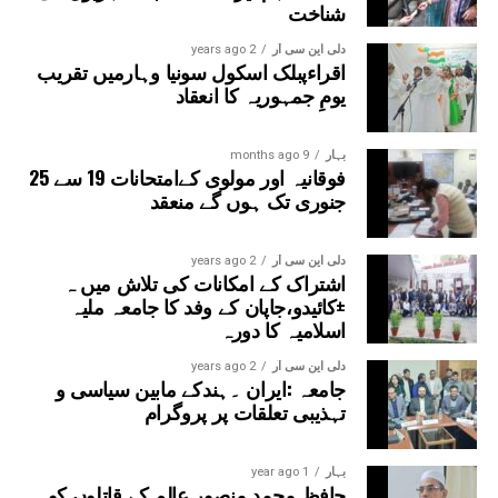
شناخت
دلی این سی آر
2 years ago
اقراءپبلک اسکول سونیا وہارمیں تقریب
یومِ جمہوریہ کا انعقاد
بہار
9 months ago
فوقانیہ اور مولوی کےامتحانات 19 سے 25
جنوری تک ہوں گے منعقد
دلی این سی آر
2 years ago
اشتراک کے امکانات کی تلاش میں ہ
±کائیدو،جاپان کے وفد کا جامعہ ملیہ
اسلامیہ کا دورہ
دلی این سی آر
2 years ago
جامعہ :ایران ۔ہندکے مابین سیاسی و
تہذیبی تعلقات پر پروگرام
بہار
1 year ago
حافظ محمد منصور عالم کے قاتلوں کو