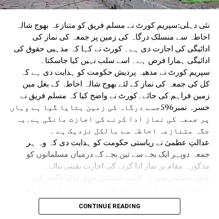
نئی دہلی:سپریم کورٹ نے مسلم فریق کو متنازعہ بھوج شالہ
احاطہ سے منسلک درگاہ کی زمین پر جمعہ کی نماز کی
ادائیگی کی اجازت دی ہے۔ کورٹ نے کہا کہ مذہبی حقوق کی
ادائیگی ہمارا فرض ہے۔ اسے سلب نہیں کیا جاسکتا۔
سپریم کورٹ نے مدھیہ پردیش حکومت کو ہدایت دی ہے کہ
کل کی جمعہ کی نماز کے لئے بھوج شالہ احاطہ کے بغل میں
زمین فراہم کی جائے۔کورٹ نے واضح کیا کہ مسلم فریق نے
خسرہ نمبر596جسے درگاہ کی زمین بتایا گیا ہے وہاں
پر جمعہ کی نماز ادا کرنے کی اجازت مانگی ہے۔یہ
جگہ متنازعہ احاطہ سے بالکل نزدیک ہے ۔
عدالتِ عظمیٰ نے ریاستی حکومت کو ہدایت دی کہ وہ ہر
جمعہ دوپہر ایک بجے سے تین بجے کے درمیان مسلمانوں کو
مذکورہ مقام پر نماز ادا کرنے کی اجازت یقینی بنائے۔
چیف جسٹس سوریہ کانت، جسٹس جوی مالیا باگچی اور
جسٹس وی موہنا پر مشتمل بنچ نے یہ بھی واضح کیا کہ اس
حکم سے ریاستی حکومت اور مسلم فریق باہمی رضامندی سے
CONTINUE READING
جمعہ کی نماز کے لیے کسی متبادل مقام پر غور کرنے سے