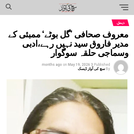
دیش
معروف صحافی ’گل بوٹے‘ ممبئی کے
مدیر فاروق سید نہیں رہے،ادبی
وسماجی حلقہ سوگوار
on
May 19, 2026
3 months ago
Published
By
سچ کی آواز ڈیسک