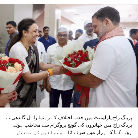
پریاگ راج:پارلیمنٹ میں حذب اختلاف کے رہنما راہل گاندھی نے
پریاگ راج میں چھاتروں کی گونج پروگرام سے مخاطب ہوتے
ہوئے کہا کہ ہزار میں صرف 12 نوجوانوں کی مستقل