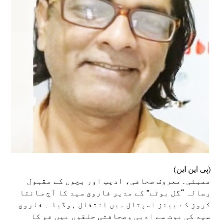
(پی این این)
ممبئی۔معروف صحافی، ادیب اور بچوں کے مقبول
رسالہ “گل بوٹے” کے مدیر فاروق سید کا آج سانتا
کروز کے بینز اسپتال میں انتقال ہوگیا ۔ فاروق
سید کی موت سے ادبی وصحافتی حلقوں میں غم کا