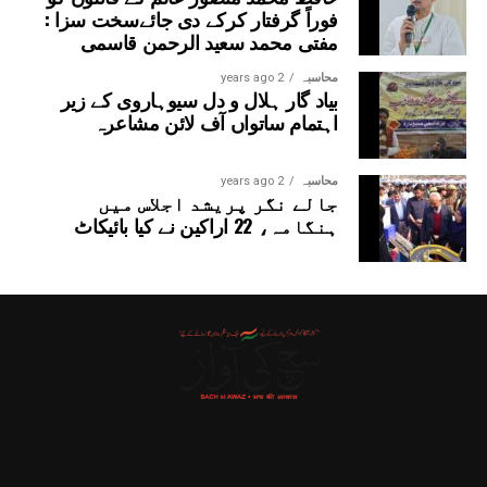
فوراً گرفتار کرکے دی جائےسخت سزا :
مفتی محمد سعید الرحمن قاسمی
محاسبہ
2 years ago
بیاد گار ہلال و دل سیوہاروی کے زیر
اہتمام ساتواں آف لائن مشاعرہ
محاسبہ
2 years ago
جالے نگر پریشد اجلاس میں
ہنگامہ، 22 اراکین نے کیا بائیکاٹ