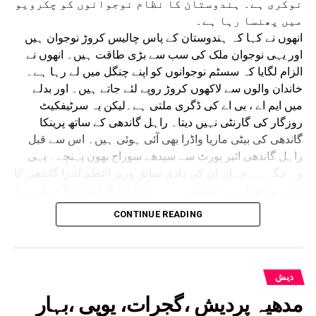
نوکری ہے۔ ہندوستان کا نظام نوجوانوں کو چکرویو
میں پھنسا رہا ہے۔
انھوں نے کہا کہ ہندوستان کے پاس چالیس کروڑ نوجوان ہیں
اور یہی نوجوان ملک کی سب سے بڑی طاقت ہیں۔ انھوں نے
الزام لگایا کہ سسٹم نوجوانوں کو اپنے چنگل میں لے رہا ہے۔
خاندان والوں سے لاکھوں کروڑ روپے لئے جاتے ہیں۔ اور بدلے
میں ایم اے ، بی اے کی ڈگری ملتی ہے۔لیکن یہ سرٹیفکیٹ
روزگار کی گارنٹی نہیں دیتا۔ راہل گاندھی کے ساتھ پرینکا
گاندھی کی بیٹی ماریا واڈرا بھی آئی ہوئی ہیں۔ اس سے قبل
راہل گاندھی ائیر پورٹ سے سیدھے سوراج بھون پہنچے۔ یہی
وہ جگہ ہے جہاں ان کی دادی سابق وزیر اعظم اندرا گاندھی کا
جنم ہوا تھا اب یہ میوزیم ہے۔ یہ مقام جنگ آزادی کا مرکز رہا
ہے۔ راہل گاندھی کے اس پروگرام میں یوپی کے 23 اضلاع کے
CONTINUE READING
طلبا آئے ہوئے تھے۔ کانگریس کا دعویٰ ہے کہ
پروگرام کے لئے دولاکھ سے زائد طلبا نے رجسٹریشن
کرایا ہے۔ راہل گاندھی نے اس موقع پر نیٹ پیپر
لیک ، امتحانات میں گڑ بڑی ، طلبا پر لاٹھی چارج
دیش
جیسے ایشو کو اٹھایا۔ انھوں نے کہا کہ ریل بنانا
مدھیہ پردیش ،گجرات، یوپی ،بہار
اکیسویں صدی کا نشہ ہے۔