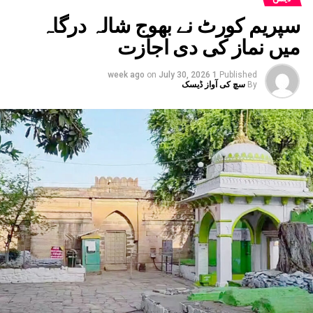
یہاں بھی ہائی الرٹ جاری کردیا گیا ہے۔ مدھیہ پردیش میں
سپریم کورٹ نے بھوج شالہ درگاہ
بھی بارش کا الرٹ جاری کیا گیا ہے۔ وہاں کے 17 اضلع
میں نماز کی دی اجازت
متاثر ہیں۔ یوپی ، بہار کے کئی اضلاع میں بھی
انتظامیہ الرٹ ہے۔
on
July 30, 2026
1 week ago
Published
By
سچ کی آواز ڈیسک