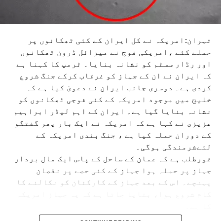
تہران:امریکہ نے کل ایران کے کئی ٹھکانوں پر
حملے کئے ،امریکی فوج نے میزائل ڈرون ٹھکانوں
اور رڈار سسٹم کو نشانہ بنایا۔ ٹرمپ کا کہنا ہے
کہ ایران نے ان کے جہاز کو غرقاب کرکے جنگ شروع
کردی ہے۔ دوسری جانب ایران نے دعویٰ کیا ہے کہ
خلیج میں موجود امریکہ کے کئی فوجی ٹھکانوں کو
نشانہ بنایا گیا ہے۔ ایران کے اہم لیڈر ابراہیم
عزیزی نے کہا ہے کہ امریکہ نے ایک بار پھر گفتگو
کے دوران حملہ کیا ہے ، جنگ بندی امریکہ کے
لئےشرمندگی ہوگی۔
غورطلب ہے کہ عمان کے ساحل کے پاس ایک مال بردار
جہاز پر حملہ ہوا جہاز کے کئی حصے پر نقصان
پہنچے۔ اس کے بعد جہاز کے کارکنان کو نکالنے کا
کام شروع ہوا، بتایا جاتا ہے کہ یہ جہاز امریکہ
کا ہے۔
اس حملے کے بعد امریکہ نے ایران پر حملہ کیا، اس کے جواب