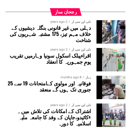
رجحان ساز
دلی این سی آر
2 years ago
دہلی میں غیر قانونی بنگلہ دیشیوں کے
خلاف مہم تیز، 175 مشتبہ شہریوں کی
شناخت
دلی این سی آر
2 years ago
اقراءپبلک اسکول سونیا وہارمیں تقریب
یومِ جمہوریہ کا انعقاد
بہار
8 months ago
فوقانیہ اور مولوی کےامتحانات 19 سے 25
جنوری تک ہوں گے منعقد
دلی این سی آر
2 years ago
اشتراک کے امکانات کی تلاش میں ہ
±کائیدو،جاپان کے وفد کا جامعہ ملیہ
اسلامیہ کا دورہ