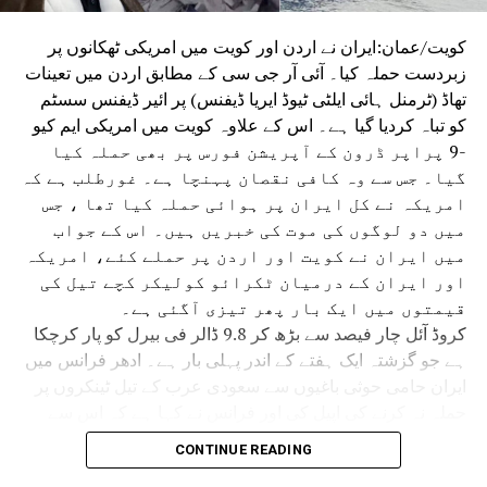
ادھر ایران کی خلیجی ملکوں پر حملے کے پیش نظر ہندوستانی
شہریوں کو ایک خوف لاحق ہوگئی ہے ۔دبئی میں ایرانی
کویت/عمان:ایران نے اردن اور کویت میں امریکی ٹھکانوں پر
اسپتال بند ہونے سے وہاں 130 سے زائد کام کرنے والے
زبردست حملہ کیا۔ آئی آر جی سی کے مطابق اردن میں تعینات
ہندوستانی شہریوں کو ہرممکن مدد دی جارہی ہے۔
تھاڈ (ٹرمنل ہائی ایلٹی ٹیوڈ ایریا ڈیفنس) پر ائیر ڈیفنس سسٹم
کو تباہ کردیا گیا ہے۔ اس کے علاوہ کویت میں امریکی ایم کیو
-9 پراپر ڈرون کے آپریشن فورس پر بھی حملہ کیا
گیا۔ جس سے وہ کافی نقصان پہنچا ہے۔ غورطلب ہے کہ
امریکہ نے کل ایران پر ہوائی حملہ کیا تھا ، جس
میں دو لوگوں کی موت کی خبریں ہیں۔ اس کے جواب
میں ایران نے کویت اور اردن پر حملے کئے، امریکہ
اور ایران کے درمیان ٹکرائو کولیکر کچے تیل کی
قیمتوں میں ایک بار پھر تیزی آگئی ہے۔
کروڈ آئل چار فیصد سے بڑھ کر 9.8 ڈالر فی بیرل کو پار کرچکا
ہے جو گزشتہ ایک ہفتے کے اندر پہلی بار ہے۔ ادھر فرانس میں
ایران حامی حوثی باغیوں سے سعودی عرب کے تیل ٹینکروں پر
حملہ نہ کرنے کی اپیل کی اور فرانس نے کہا ہے کہ اس سے
خطے میں کشیدگی بڑھے گی۔ بہرحال امریکہ نے مسلسل
CONTINUE READING
12ویں رات ایران پر حملوں کا سلسلہ شروع کیا، جس سے