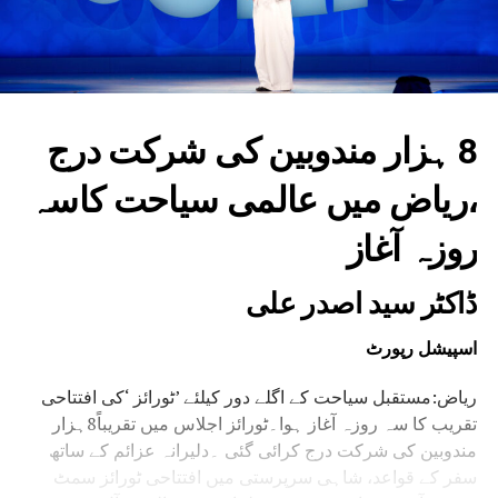
8 ہزار مندوبین کی شرکت درج
،ریاض میں عالمی سیاحت کاسہ
روزہ آغاز
ڈاکٹر سید اصدر علی
اسپیشل رپورٹ
ریاض:مستقبل سیاحت کے اگلے دور کیلئے ’ٹورائز ‘کی افتتاحی
تقریب کا سہ روزہ آغاز ہوا۔ٹورائز اجلاس میں تقریباً8ہزار
مندوبین کی شرکت درج کرائی گئی ۔دلیرانہ عزائم کے ساتھ
سفر کے قواعد، شاہی سرپرستی میں افتتاحی ٹورائز سمٹ