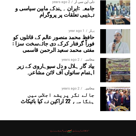
دلی این سی آر
2 years ago
جامعہ :ایران ۔ہندکے مابین سیاسی و
تہذیبی تعلقات پر پروگرام
بہار
1 year ago
حافظ محمد منصور عالم کے قاتلوں کو
فوراً گرفتار کرکے دی جائےسخت سزا :
مفتی محمد سعید الرحمن قاسمی
محاسبہ
2 years ago
بیاد گار ہلال و دل سیوہاروی کے زیر
اہتمام ساتواں آف لائن مشاعرہ
محاسبہ
2 years ago
جالے نگر پریشد اجلاس میں
ہنگامہ، 22 اراکین نے کیا بائیکاٹ