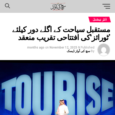
انٹر نیشنل
مستقبل سیاحت کے اگلے دور کیلئے
’ٹورائز‘کی افتتاحی تقریب منعقد
on
November 12, 2025
9 months ago
Published
By
سچ کی آواز ڈیسک