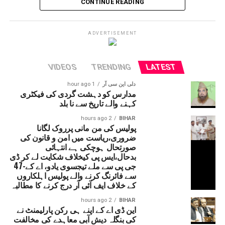
CONTINUE READING
میں ایران نے کئی امریکی ٹھکانوں پر حملہ کیا۔ بہرحال دونوں
ملکوں کے درمیان اب بھی معاہدہ کو حتمی صورت اختیار کرنے
کے لئے گفتگو کو دور جاری ہے۔ پاکستان اس میں ثالث کا رول
ADVERTISEMENT
ادا کررہا ہے۔ حالانکہ ہرمز کو بند نہیں کیا گیا ہے۔ معاہدہ
کی رو سے ی ساٹھ دنوں تک کھلا رہے گا۔
VIDEOS
TRENDING
LATEST
دلی این سی آر
1 hour ago
مدارس کو دہشت گردی کی فیکٹری
کہنے والے تاریخ سے نا بلد
2 hours ago
BIHAR
پولیس کی من مانی پرروک لگانا
ضروری،ریاست میں امن و قانون کی
صورتحال ہوچکی ہے انتہائی
بدحال،ایس پی کیخلاف شکایت لے کر ڈی
جی پی سے ملے تیجسوی یادو، اے کے-47
سے فائرنگ کرنے والے پولیس اہلکاروں
کے خلاف ایف آئی آر درج کرنے کا مطالبہ
2 hours ago
BIHAR
این ڈی اے کے اپنے ہی رکن پارلیمنٹ نے
کی بنگلہ دیش آبی معاہدے کی مخالفت