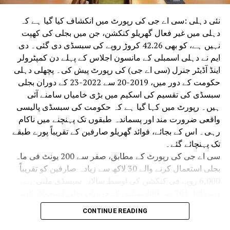
نئی دہلی :سی اے جی کی رپورٹ میں انکشاف کیا گیا ہے کہ
دہلی میں غیر فعال گھریلو کنکشن، جن میں بجلی کی کھپت
نہیں ہے، کو بھی 42.26 کروڑ روپے کی سبسڈی دی گئی۔ دی
ایم نے دہلی اسمبلی کے مانسون اجلاس کے پہلے دن کمپٹرولر
اینڈ آڈیٹر جنرل (سی اے جی) کی رپورٹ پیش کی۔ پچھلی دہلی
حکومت کے دور میں، 2019-20 سے 2022-23 کے دوران بجلی
سبسڈی کی تقسیم کی اسکیم میں بڑی خامیاں سامنے آئی
ہیں۔ رپورٹ میں کہا گیا ہے کہ حکومت کی سبسڈی پالیسی
واقعی ضرورت مند اور پسماندہ طبقوں تک پہنچنے میں ناکام
رہی۔ اس کے بجائے، فوائد گھریلو صارفین کے تقریباً پورے طبقے
تک پہنچائے گئے۔
سی اے جی کی رپورٹ کے مطابق، صفر سے 200 یونٹ فی ماہ
بجلی استعمال کرنے والے 30 لاکھ سے زیادہ صارفین کو تقریباً
6,000 روپے فی کنکشن کی اوسط سالانہ سبسڈی ملتی ہے۔
دریں اثنا، 201 سے 400 یونٹس کے درمیان بجلی استعمال کرنے
والے تقریباً 16.60 لاکھ صارفین کو فی کنکشن10,000 سے زیادہ
CONTINUE READING
کی اوسط سبسڈی ملتی ہے، جو پچھلے زمرے کے مقابلے میں