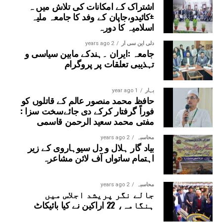
اشتراک کے امکانات کی تلاش میں ہ
±کائیدو،جاپان کے وفد کا جامعہ ملیہ
اسلامیہ کا دورہ
دلی این سی آر
2 years ago
جامعہ :ایران ۔ہندکے مابین سیاسی و
تہذیبی تعلقات پر پروگرام
بہار
1 year ago
حافظ محمد منصور عالم کے قاتلوں کو
فوراً گرفتار کرکے دی جائےسخت سزا :
مفتی محمد سعید الرحمن قاسمی
محاسبہ
2 years ago
بیاد گار ہلال و دل سیوہاروی کے زیر
اہتمام ساتواں آف لائن مشاعرہ
محاسبہ
2 years ago
جالے نگر پریشد اجلاس میں
ہنگامہ، 22 اراکین نے کیا بائیکاٹ