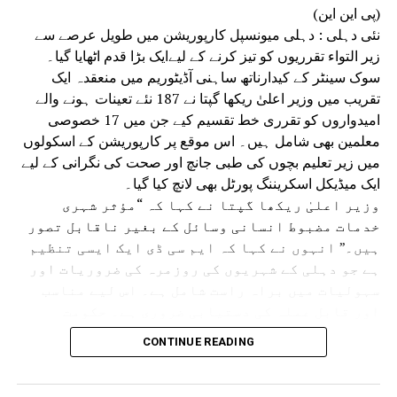
FORMER PRESIDENT OF THE DEPARTMENT OF ARABIC
(پی این این)
PROFESSOR AHMED MAHFOUZ
نئی دہلی : دہلی میونسپل کارپوریشن میں طویل عرصے سے
PROFESSOR MUHAMMAD NOMAN KHAN
زیر التواء تقرریوں کو تیز کرنے کے لیےایک بڑا قدم اٹھایا گیا۔
UP NEX
سوک سینٹر کے کیدارناتھ ساہنی آڈیٹوریم میں منعقدہ ایک
حلہ کلینک بند کرنے کی سازش کر رہی ہے بی جے
تقریب میں وزیر اعلیٰ ریکھا گپتا نے 187 نئے تعینات ہونے والے
ی:بھاردواج
امیدواروں کو تقرری خط تقسیم کیے جن میں 17 خصوصی
DON'T MISS
معلمین بھی شامل ہیں۔ اس موقع پر کارپوریشن کے اسکولوں
اردو اکادمی دہلی کے زیرِ اہتمام ڈراما فیسٹول کے پانچویں
میں زیر تعلیم بچوں کی طبی جانچ اور صحت کی نگرانی کے لیے
روز کےایل سیگل کو پیش کیاگیا خراجِ عقیدت
ایک میڈیکل اسکریننگ پورٹل بھی لانچ کیا گیا۔
وزیر اعلیٰ ریکھا گپتا نے کہا کہ “مؤثر شہری
خدمات مضبوط انسانی وسائل کے بغیر ناقابل تصور
ہیں۔” انہوں نے کہا کہ ایم سی ڈی ایک ایسی تنظیم
ہے جو دہلی کے شہریوں کی روزمرہ کی ضروریات اور
سہولیات میں براہ راست شامل ہے۔ اس لیے مناسب
اور قابل عملہ کی دستیابی ضروری ہے۔ حکومت
کارپوریشن کو جدید ٹیکنالوجی، مضبوط
CONTINUE READING
انفراسٹرکچر، مناسب انسانی وسائل اور ضروری
مالی مدد فراہم کرنے پر خصوصی توجہ دے رہی ہے۔
انہوں نے کہا کہ کارپوریشن کا کام جتنا مضبوط