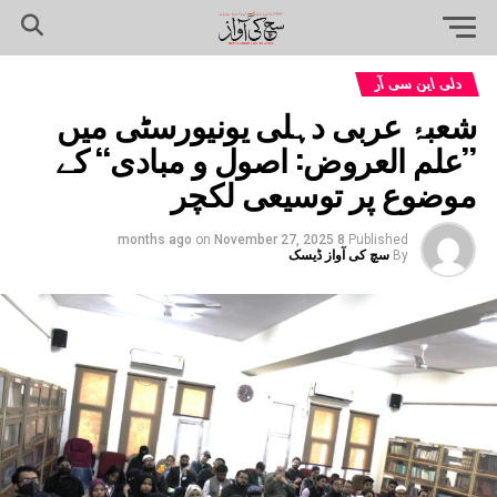
دلی این سی آر
شعبۂ عربی دہلی یونیورسٹی میں
’’علم العروض: اصول و مبادی‘‘ کے
موضوع پر توسیعی لکچر
on
November 27, 2025
8 months ago
Published
By
سچ کی آواز ڈیسک