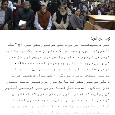
(پی این این)
نئی دہلی:شعبۂ عربی دہلی یونیورسٹی میں آج ’’علم
العروض: اصول و مبادی‘‘ کے عنوان سے ایک نہایت اہم
توسیعی لیکچر منعقد ہوا جس میں عروض اور فنِ شعر
کی باریکیوں کے ماہر پروفیسر احمد محفوظ (شعبۂ
اردو، جامعہ ملیہ اسلامیہ، نئی دہلی) نے اپنا
پرمغز لیکچر دیا۔ پروگرام کی صدارت شعبۂ عربی
دہلی یونیورسٹی کے سابق صدر پروفیسر محمد نعمان
خان نے کی۔ اس سے قبل شعبۂ عربی میں توسیعی لیکچر
کی روایت کا تذکرہ اور مہمان مقرر کا استقبال
کرتے ہوئے صدرِ شعبہ پروفیسر سید حسنین اختر نے
کہا کہ شاعری دراصل خیالات کو مؤثر اور خوبصورت
موسیقیت کے سانچے میں پیش کرنے کا نام ہے۔