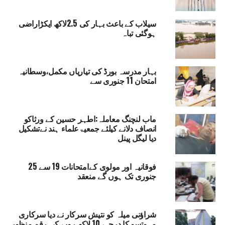
ڈی ایم اور ایس پی نے ای وی ایم گودام کا کیا معائنہ
سیلاب کے باعث بہار کی 2.5لاکھ ایکڑاراضی
ہوگئی تباہ
بہار مدرسہ بورڈ کی تیاریاں مکمل،وسطانیہ
امتحان 11 جنوری سے
ماب لنچنگ معاملہ:اطہر حسین کے ورثاکو
انصاف دلانے کیلئے جمعیۃعلماء ہند نےتشکیل
دیا لیگل پینل
فوقانیہ اور مولوی کےامتحانات 19 سے 25
جنوری تک ہوں گے منعقد
شراؤنی میلہ کو نتیش سرکار نے دیا سرکاری
مہوتسو کا درجہ، 10 لاکھ روپے کی رقم منظور