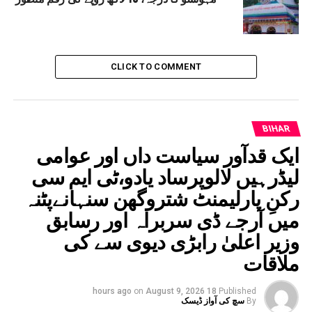
CLICK TO COMMENT
BIHAR
ایک قدآور سیاست داں اور عوامی
لیڈرہیں لالوپرساد یادو،ٹی ایم سی
رکنِ پارلیمنٹ شتروگھن سنہانےپٹنہ
میں آرجے ڈی سربراہ اور رسابق
وزیر اعلیٰ رابڑی دیوی سے کی
ملاقات
on
August 9, 2026
18 hours ago
Published
By
سچ کی آواز ڈیسک