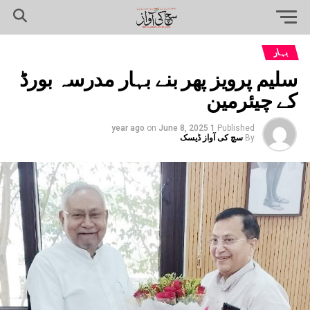
بہار
سلیم پرویز پھر بنے بہار مدرسہ بورڈ
کے چیئرمین
on
June 8, 2025
1 year ago
Published
By
سچ کی آواز ڈیسک