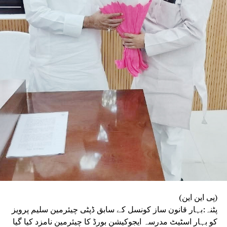
(پی این این)
پٹنہ:بہار قانون ساز کونسل کے سابق ڈپٹی چیئرمین سلیم پرویز
کو بہار اسٹیٹ مدرسہ ایجوکیشن بورڈ کا چیئرمین نامزد کیا گیا