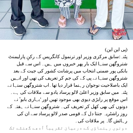
(پی این این)
پٹنہ:سابق مرکزی وزیر اور ترنمول کانگریس کے رکنِ پارلیمنٹ
شتروگھن سنہا ایک بار پھر خبروں میں ہیں۔ اس سے قبل
بانکی پور ضمنی انتخاب میں پرشانت کشور کی جیت کے بعد
شتروگھن سنہا نے پی کے کی جم کر تعریف کی تھی اور انہیں
ایک باصلاحیت نوجوان رہنما قرار دیا تھا۔اب شتروگھن سنہا نے
پٹنہ میں سابق وزیر اعلیٰ لالو پرساد یادو سے ملاقات کی ہے۔
اس موقع پر رابڑی دیوی بھی موجود تھیں اور ’بہاری بابو‘ نے
دونوں کی بھی کھل کر تعریف کی۔ شتروگھن سنہا نے ہفتہ کے
روز راشٹریہ جنتا دل کے قومی صدر لالو پرساد سے ان کی
رہائش گاہ پر ملاقات کی۔
دونوں رہنماؤں کے درمیان تقریباً آدھے گھنٹے تک