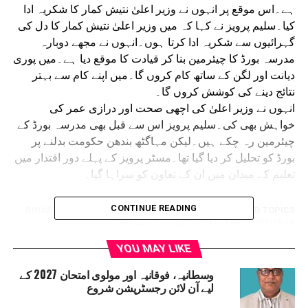
ہے۔اس موقع پر انہوں نے وزیر اعلیٰ نتیش کمار کا شکریہ ادا
کیا۔سلیم پرویز نے کہا کہ میں وزیر اعلیٰ نتیش کمار کا دل کی
گہرائیوں سے شکریہ ادا کرتا ہوں۔انہوں نے مجھے دوبارہ
مدرسہ بورڈ کا چیئرمین بنا کر قیادت کا موقع دیا ہے۔میں پوری
دیانت اور لگن کے ساتھ کام کروں گا۔میں اپنے کام سے بہتر
نتائج دینے کی کوشش کروں گا۔
انہوں نے وزیر اعلیٰ کی اچھی صحت اور درازی عمر کی
خواہش بھی کی۔سلیم پرویز اس سے قبل بھی مدرسہ بورڈ کے
چیئرمین رہ چکے ہیں۔لیکن مہاگٹھ بندھن حکومت بدلنے پر
بورڈ کو تحلیل کر دیا گیا تھا۔مسٹر پرویز کے پہلے دور اقتدار میں
تعلیم کے میدان میں ان کے تعاون کو سراہا گیا۔
CONTINUE READING
BIHAR STATE MADRASA EDUCATION BOARD
RELATED TOPICS:
SALEEM PARVEZ
NITISH GOVERNMENT
YOU MAY LIKE
UP NEX
وک جن شکتی پارٹی (آر) کی سارن ضلع سطحی میٹنگ کا
وسطانیہ، فوقانیہ اور مولوی امتحان 2027 کے
نعقاد
لیے آن لائن رجسٹریشن شروع
DON'T MISS