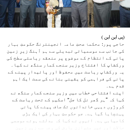
(پی این این )
حاجی پور: محکمۂ صحتِ عامہ انجینئرنگ حکومتِ بہار
کی جانب سے موسمیاتی تبدیلی سے ہم آہنگ زیرِ زمین
پانی کے انتظام کے موضوع پر منعقد ریاستی سطح کی
ورکشاپ کا افتتاح وزیر سنجے کمار سنگھ نے کیا۔
یہ ورکشاپ ریاست میں محفوظ اور پائیدار پینے کے
پانی کی فراہمی کو یقینی بنانے کی سمت ایک اہم
قدم ہے۔
اپنے افتتاحی خطاب میں وزیر سنجے کمار سنگھ نے
کہا کہ “ہر گھر نل کا جل” اسکیم کے تحت ریاست کے
کروڑوں دیہی خاندانوں تک صاف پینے کا پانی
پہنچایا گیا ہے۔ جو حکومتِ بہار کی ایک بڑی
کامیابی ہے۔ انہوں نے کہا کہ بدلتے ہوئے موسمی
حالات اور غیر متوازن بارش کی وجہ سے زیرِ زمین