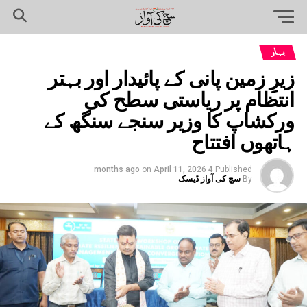
بہار
زیرِ زمین پانی کے پائیدار اور بہتر
انتظام پر ریاستی سطح کی
ورکشاپ کا وزیر سنجے سنگھ کے
ہاتھوں افتتاح
on
April 11, 2026
4 months ago
Published
By
سچ کی آواز ڈیسک