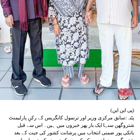
(پی این این)
پٹنہ:سابق مرکزی وزیر اور ترنمول کانگریس کے رکنِ پارلیمنٹ
شتروگھن سنہا ایک بار پھر خبروں میں ہیں۔ اس سے قبل
بانکی پور ضمنی انتخاب میں پرشانت کشور کی جیت کے بعد
شتروگھن سنہا نے پی کے کی جم کر تعریف کی تھی اور انہیں