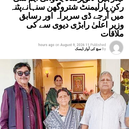
رکنِ پارلیمنٹ شتروگھن سنہانےپٹنہ
میں آرجے ڈی سربراہ اور رسابق
وزیر اعلیٰ رابڑی دیوی سے کی
ملاقات
on
August 9, 2026
11 hours ago
Published
By
سچ کی آواز ڈیسک