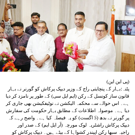
سے پاک امتحانات کے انعقاد کے لیے رہنما اصول مرتب کرے گی،
جبکہ تیسری کمیٹی پورے امتحانی نظام اور اس کے طریقۂ کار
کا تفصیلی مطالعہ کرے گی۔
(پی این این)
پٹنہ:بہار کے پنچایتی راج کے وزیر دیپک پرکاش کو گورنر نے بہار
قانون ساز کونسل کے رکن (ایم ایل سی) کے طور پر نامزد کر دیا
ہے۔ اس حوالے سے محکمہ الیکشن نے نوٹیفکیشن بھی جاری کر
دیا ہے۔ موصولہ اطلاعات کے مطابق بہار حکومت کی سفارش
پر گورنر نے بدھ (5 اگست) کو یہ فیصلہ کیا ہے۔ واضح رہے کہ
دیپک پرکاش راشٹریہ لوک مورچہ (آر ایل ایم) کے صدر اور
راجیہ سبھا رکن اپیندر کشواہا کے بیٹے ہیں۔ دیپک پرکاش کو