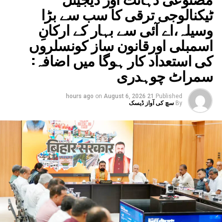
ٹیکنالوجی ترقی کا سب سے بڑا
وسیلہ،اے آئی سے بہار کے ارکانِ
اسمبلی اورقانون ساز کونسلروں
کی استعداد کار ہوگا میں اضافہ:
سمراٹ چوہدری
on
August 6, 2026
21 hours ago
Published
By
سچ کی آواز ڈیسک