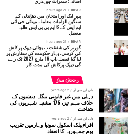
اضافہ: سمراٹ چوہدری
کی گئی ہے۔ رپورٹس کے مطابق دیپک پرکاش کی مدت کار 16
21 hours ago
BIHAR
مارچ 2027 تک رہے گی۔قابل ذکر ہے کہ حال ہی میں سپریم
پیپر لیک اور امتحان میں دھاندلی کے
سنگین الزامات معاملے میںآئی جی آئی
کورٹ نے بہار حکومت سے یہ واضح کرنے کو کہا تھا کہ ’’دیپک
ایم ایس کے 6 ایم بی بی ایس طلبہ
پرکاش کسی ایوان کے رکن نہ ہونے کے باوجود وزیر کے عہدے
معطل
پر کیسے فائز ہیں۔‘‘ دراصل آئین کے مطابق اگر کوئی شخص
وزیر بنتا ہے تو 6 مہینے کے اندر اس کا اسمبلی یا
21 hours ago
BIHAR
گورنر کی شفقت نے بچائی دیپک پرکاش
قانون ساز کونسل کا رکن بننا لازمی ہے۔ ایسا نہ
کی کرسی، بہار حکومت کی سفارش پر
ہونے پر متعلقہ شخص کو وزارتی عہدہ چھوڑنا پڑ
لیا گیا فیصلہ،اب 16 مارچ 2027 تک رہے
سکتا ہے۔
گی دیپک پرکاش کی مدت کار
رجحان ساز
دلی این سی آر
2 years ago
دہلی میں غیر قانونی بنگلہ دیشیوں کے
خلاف مہم تیز، 175 مشتبہ شہریوں کی
شناخت
دلی این سی آر
2 years ago
اقراءپبلک اسکول سونیا وہارمیں تقریب
یومِ جمہوریہ کا انعقاد