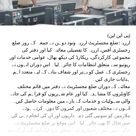
(پی این این)
ارریہ:ضلع مجسٹریٹ ارریہ ونود دوہن نے جمعہ کے روز ضلع
رجسٹری آفس، ارریہ کا تفصیلی معائنہ کیا اور دفتر کی
مجموعی کارکردگی، ریکارڈ کی دیکھ بھال، عوامی خدمات اور
ریونیو سے متعلق انتظامات کا جائزہ لیا۔ اس دوران انہوں نے
رجسٹری کے عمل کو بہتر اور شفاف بنانے کے لیے متعدد اہم
ہدایات جاری کیں۔
معائنے کے دوران ضلع مجسٹریٹ نے دفتر میں قائم مختلف
کاؤنٹروں کا مشاہدہ کیا اور عام شہریوں کو فراہم کی جانے
والی سہولیات و خدمات کے بارے میں معلومات حاصل کیں۔
انہوں نے مختلف شعبوں اور کمروں کا دورہ کرتے ہوئے
ملازمین کو سونپی گئی ذمہ داریوں اور ان کی انجام دہی کی
صورتحال کا بھی جائزہ لیا۔ اس موقع پر ضلع مجسٹریٹ نے
حالیہ دنوں میں رجسٹری سے متعلق درج ایک ایف آئی آر کے بعد