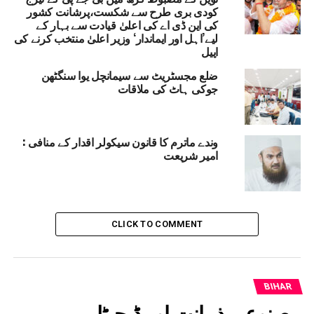
منظم حالت میں رکھا جائے۔ معائنے کے موقع پر سینئر ڈپٹی
کودی بری طرح سے شکست،پرشانت کشور
کی این ڈی اے کی اعلیٰ قیادت سے بہار کے
کلکٹر و خصوصی افسر ارریہ، ضلع سب رجسٹرار ارریہ سمیت
لیے’اہل اور ایماندار‘ وزیر اعلیٰ منتخب کرنے کی
دیگر متعلقہ افسران موجود تھے۔
اپیل
ضلع مجسٹریٹ سے سیمانچل یوا سنگٹھن
BIHAR
ARARIA
RELATED TOPICS:
جوکی ہاٹ کی ملاقات
HE ISSUED INSTRUCTIONS TO ENSURE TRANSPARENCY AND
ACCOUNTABILITY.
THE DISTRICT MAGISTRATE (DM) INSPECTED THE REGISTRY
OFFICE IN ARARIA.
وندے ماترم کا قانون سیکولر اقدار کے منافی :
UP NEX
امیر شریعت
یا جی:بجلی محکمہ میں بدعنوانی کا بڑا انکشاف
DON'T MISS
گیا جی:11سالہ اُجّول کی موت سے ایمرجنسی خدمات کی
حقیقت بے نقاب
CLICK TO COMMENT
BIHAR
مصنوعی ذہانت اور ڈیجیٹل