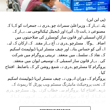
(پی این این)
پٹنہ:بہار کے وزیراعلیٰ سمراٹ چوہدری نے جمعرات کو کہا کہ
مصنوعی ذہانت (اے آئی) اور ڈیجیٹل ٹیکنالوجی سے بہار کے
ارکانِ اسمبلی اور قانون ساز کونسلرز کی صلاحیتوں میں
اضافہ ہوگا۔ مسٹرچوہدری نے آج بہار مقننہ کے ارکان کے لیے
اے آئی کو حساس بنانے اور چیف منسٹر ایریا ڈیولپمنٹ اسکیم
کے نفاذ کے سلسلے میں منعقدہ تربیتی پروگرام میں شرکت
کی۔ بہار قانون ساز اسمبلی کے توسیعی ایوان میں منعقدہ
پروگرام کا مسٹرچوہدری نے شمع روشن کر کے باضابطہ افتتاح
کیا۔
پروگرام کے دوران انہوں نے چیف منسٹر ایریا ڈیولپمنٹ اسکیم
کے تحت پروجیکٹ مانیٹرنگ سسٹم ویب پورٹل کا ریموٹ کے
ذریعے افتتاح کیا۔پروگرام سے خطاب کرتے ہوئے مسٹرچوہدری
نے کہا کہ آج کا یہ پروگرام انتہائی اہم ہے۔ انہوں نے کہا کہ
20-25 سال قبل کمپیوٹر کا استعمال محدود تھا، لیکن آج
مصنوعی ذہانت اور ڈیجیٹل ٹیکنالوجی حکومت، انتظامیہ اور