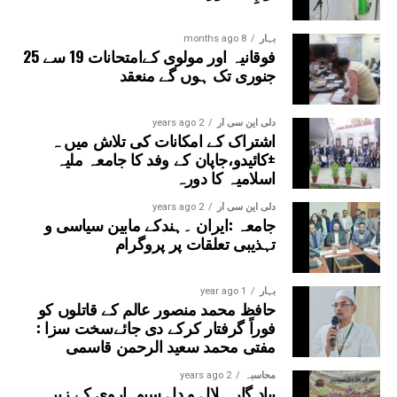
بہار
8 months ago
فوقانیہ اور مولوی کےامتحانات 19 سے 25
جنوری تک ہوں گے منعقد
دلی این سی آر
2 years ago
اشتراک کے امکانات کی تلاش میں ہ
±کائیدو،جاپان کے وفد کا جامعہ ملیہ
اسلامیہ کا دورہ
دلی این سی آر
2 years ago
جامعہ :ایران ۔ہندکے مابین سیاسی و
تہذیبی تعلقات پر پروگرام
بہار
1 year ago
حافظ محمد منصور عالم کے قاتلوں کو
فوراً گرفتار کرکے دی جائےسخت سزا :
مفتی محمد سعید الرحمن قاسمی
محاسبہ
2 years ago
بیاد گار ہلال و دل سیوہاروی کے زیر