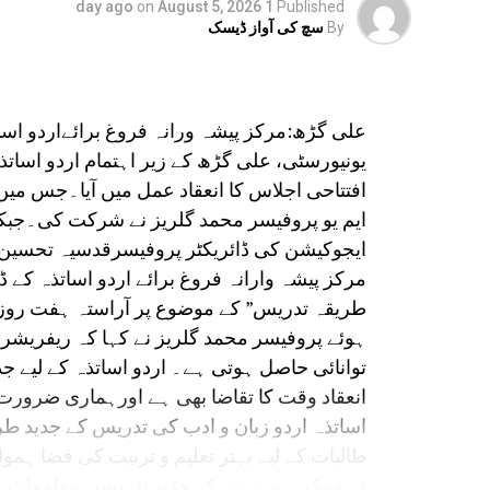
on
August 5, 2026
1 day ago
Published
By
سچ کی آواز ڈیسک
علی گڑھ:مرکز پیشہ ورانہ فروغ برائےاردو اسا
افتتاحی اجلاس کا انعقاد عمل میں آیا۔جس 
ایم یو پروفیسر محمد گلریز نے شرکت کی۔جبکہ
ایجوکیشن کی ڈائریکٹر پروفیسرقدسیہ تحسین 
مرکز پیشہ وارانہ فروغ برائے اردو اساتذہ کے ڈ
طریقہ تدریس” کے موضوع پر آراستہ ہفت رو
ہوئے پروفیسر محمد گلریز نے کہا کہ ریفریشر 
توانائی حاصل ہوتی ہے۔ اردو اساتذہ کے لیے ج
انعقاد وقت کا تقاضا بھی ہے اورہماری ضرور
اساتذہ اردو زبان و ادب کی تدریس کے جدید طر
طالبات کے لیے بہتر تعلیم و تربیت کی فضا ہمو
یہ ممکن ہی نہیں کہ جدید تدریسی معلومات حاص