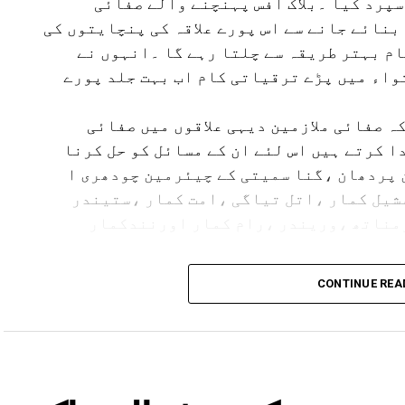
پرد کیا ۔بلاک آفس پہنچنے والے صفائی
 ‘اے ایم یو اے بی کے ہائی اسکول(بوائز)’،’اےایم یو
 بنائے جانے سے اس پورے علاقہ کی پنچایتوں کی
ولی چیلنجڈ’ کے کل بیس اساتذہ شریک ہو رہے ہیں۔
م بہتر طریقہ سے چلتا رہے گا ۔انہوں نے
 تلاوت کلام پاک سے ہوا۔پروگرام کی نظامت کے فرائض
تواء میں پڑے ترقیاتی کام اب بہت جلد پورے
۔جبکہ ڈاکٹر رفیع الدین نے مہمان خصوصی،مہمان
کہ صفائی ملازمین دیہی علاقوں میں صفائی
 کرتے ہیں اس لئے ان کے مسائل کو حل کرنا
ن پردھان ،گنا سمیتی کے چیئرمین چودھری ا
شیل کمار ،اتل تیاگی ،امت کمار ،ستیندر
مناتھ ،وریندر ،رام کمار اورنندکمار
CONTINUE REA