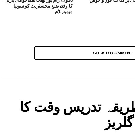
کا وفد،ضلع مجسٹریٹ کو سونپا
میمورنڈم
CLICK TO COMMENT
طریقہ تدریس وقت کا
گلریز