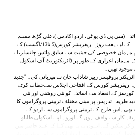
تذہ (سی پی ڈی یو ٹی، اردو اکادمی )،علی گڑھ مسلم
یونیورسٹی، علی گڑھ کے زیر اہتمام اردو اساتذہ کے لیےہفت روزہ ریفریشر کورس(5 تا13/اگست) کے
میں مہمان خصوصی کی حیثیت سے سابق وائس چانسلر،اے
 مہمان اعزازی کے طور پر ڈائریکٹوریٹ آف اسکول
موجود تھیں۔
ائریکٹر پروفیسر زبیر شاداب خان نے میزبانی کی۔ “جدید
زہ ریفریشر کورس کے افتتاحی اجلاس سےخطاب کرتے
کورسز کے انعقاد سے اساتذہ کو نئی روشنی اور نئی
دید طریقہ تدریس پر مبنی مختلف تربیتی پروگراموں کا
ت بھی۔اس طرح کے تربیتی پروگراموں سے اردو کے
یقہ کار سے واقف ہوں گے اوروہ اپنے اسکولی طلباو
ار کر سکیں گے۔انہوں نے یہ بھی کہا کہ عہد حاضر میں
ل کیے بغیر کوئی بھی استاذ ایک بہتر اور موثر طریقہ