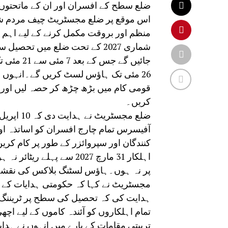
ضلع سطح کے افسران اور ان کے ماتحتوں کے
اس موقع پر ضلع مجسٹریٹ چیف مردم شما
منظم اور بروقت مکمل کرنے کے لیے اہم 
26 مئی تک ہاؤس لسٹ کریں گے۔انہوں ن
قومی کام میں بڑھ چڑھ کر حصہ لیں اور سو
کریں۔
ضلع مجسٹ
آفیسرس تمام چارج افسران کو اساتذہ او
کنندگان اور سپروائزر کے طور پر کام کر
اہلکار 31 مارچ 2027 سے پ
پر نہ ہوں۔ہاؤس لسٹنگ بلاکس کی نقشہ 
مجسٹریٹ نے کہا کہ حکومتی ہدایات کے م
تمام اہلکاروں کو آئندہ کاموں کے لیے ا
تربیتی مقامات کے بارے میں انہوں نے ہدای