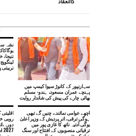
کاانعقاد
نشہ سے
یوگاکاک
تنیجا، 
لینگویج
تربیتی پ
سہارنپور کے کانوڑ سیوا کیمپ میں
پہنچے عمران مسعود، ہندو- مسلم
بھائی چارے کی پیش کی شاندار روایت
اچھے عوامی نمائندے چنیں گے تبھی
اقلیتی 
ہوگی ترقی، اتر پردیش کے وزیر اعلیٰ
روبی خا
یوگی آدتیہ ناتھ کا غازی پور میں
دورہ،ات
ترقیاتی منصوبوں کے افتتاح اور سنگ
27
بنیاد کی تقریب سے خطاب
مضبوطی 