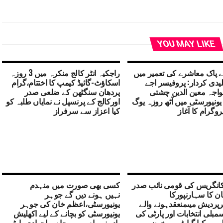
YOU MAY LIKE
 پاک معاشرے کی تعمیر میں
راجکیہ انٹر کالج منکرہ میں 3 روزہ
لیدی کردار: پروفیسر اجے
اسکاؤٹ-گائیڈ کیمپ کا اختتام،گرام
خواجہ معین الدین چشتی
پردھان سنگٹھن کے ضلعی صدر
 یونیورسٹی میں آٹھ روزہ یوگ
اورکالج کے پرنسپل نے نمایاں طلبہ کو
روگرام کا آغاز
کیا اعزاز سے سرفراز
کانگریس کی قومی نائب صدر
کسی بھی صورت میں منہدم
ن کا سہارنپورکا
نہیں ہونے دیں گے جوہر
رپردیش میںمنعقدہونے والے
یونیورسٹی،اعظم خان کی جوہر
20 اسمبلی انتخابات اور پارٹی کی
یونیورسٹی کو بچانے کے لیے اکھلیش
پر کیا گیا غور و خوض
یادو نے رام پور بھیجا سماجوادی پارٹی