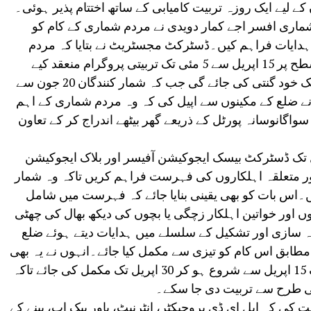
 لیے ایک روزہ تربیت کامیابی کے ساتھ اختتام پذیر ہوئی۔
ری افسر اجے کمار دویدی نے مردم شماری کے کام کو
ہدایات فراہم کیں۔ڈسٹرکٹ مجسٹریٹ نے بتایا کہ مردم
شماری 2027 کے تحت ضلع میں تحصیل سطح پر 15 اپریل سے 5 مئی تک تربیتی پروگرام منعقد کیے
جائیں گے جس کے بعد 7 مئی سے 21 مئی تک خود گنتی کی جائے گی جب کہ شمار کنندگان 20 جون سے
ے ضلع کے مکینوں سے اپیل کی کہ وہ مردم شماری کے اہم
اگانوسانہ پورٹل کے ذریعے گھر بیٹھے اندراج کر کے تعاون
ریٹ نے ہدایت دی کہ 10 اپریل تک ڈسٹرکٹ بیسک ایجوکیشن آفیسر اور بلاک ایجوکیشن
ر متعلقہ اہلکاروں کی فہرست فراہم کریں تاکہ وہ شمار
یں۔اس بات کو بھی یقینی بنایا جائے کہ فہرست میں شامل
ہلے ریٹائر نہ ہوں اور خواتین اہلکار زچگی یا بچوں کی دیکھ بھال کی چھٹی
سازی اور تشکیل کے سلسلے میں ہدایات دیتے ہوئے ضلع
طابق اس کام کو تیزی سے مکمل کیا جائے۔انہوں نے یہ بھی
ہدایت کی کہ تحصیل کی سطح پر ٹریننگ 15 اپریل سے شروع ہو کر 30 اپریل تک مکمل کی جائے تاکہ
چھی طرح سے تربیت دی جا سکے۔
ت کی کہ ایل ای ڈی پروجیکٹر، انٹرنیٹ، پاور بیک اپ، پینے کے