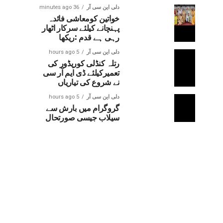
دلی این سی آر
36 minutes ago
خواتین کومعاشی فائدہ
پہنچانے کیلئے سرکار اٹھار
رہی ہے قدم :ریکھا
دلی این سی آر
5 hours ago
رتلہ کنڈلی کوریڈور کی
تعمیرکیلئے ڈی ایم آر سی
نے شروع کی تیاریاں
دلی این سی آر
5 hours ago
گروگرام میں بارش سے
سیلاب جیسی صورتحال