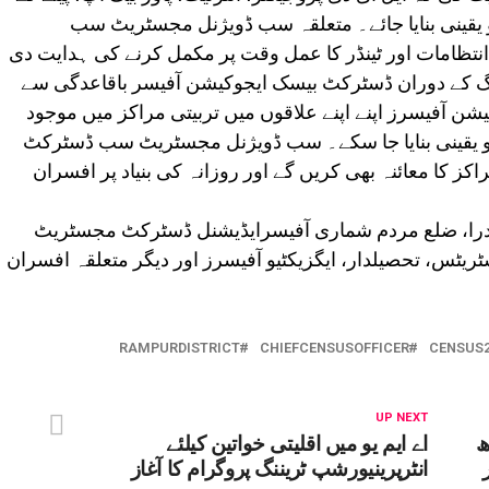
 یقینی بنایا جائے۔ متعلقہ سب ڈویژنل مجسٹریٹ سب
ظامات اور ٹینڈر کا عمل وقت پر مکمل کرنے کی ہدایت دی
نگ کے دوران ڈسٹرکٹ بیسک ایجوکیشن آفیسر باقاعدگی سے
یشن آفیسرز اپنے اپنے علاقوں میں تربیتی مراکز میں موجود
و یقینی بنایا جا سکے۔ سب ڈویژنل مجسٹریٹ سب ڈسٹرکٹ
ز کا معائنہ بھی کریں گے اور روزانہ کی بنیاد پر افسران
ندرا، ضلع مردم شماری آفیسرایڈیشنل ڈسٹرکٹ مجسٹریٹ
یٹس، تحصیلدار، ایگزیکٹیو آفیسرز اور دیگر متعلقہ افسران
RAMPURDISTRICT
CHIEFCENSUSOFFICER
CENSUS2
UP NEXT
ھ
اے ایم یو میں اقلیتی خواتین کیلئے
انٹرپرینیورشپ ٹریننگ پروگرام کا آغاز