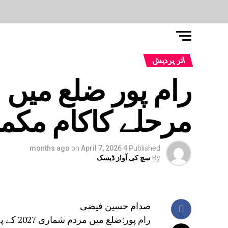
اتر پردیش
رام پور ضلع میں 
مرحلے کاکام مکم
on
April 7, 2026
4 months ago
Published
By
سچ کی آواز ڈیسک
صدام حسین فیضی
رام پور