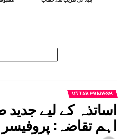
UTTAR PRADESH
اساتذہ کے لیے جدید 
اہم تقاضہ: پروفیسر 