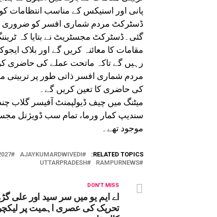
پانی اور اسنیکس کے مناسب انتظامات کو
ڈسٹرکٹ مردم شماری افسر کو ضروری انت
گئی۔ڈسٹرکٹ مجسٹریٹ نے بتایا کہ ٹرین
مقامات کا معائنہ کریں گے اور بلاک ایجوک
رہیں گے تاکہ ماتحت عملے کی حاضری ک
مردم شماری افسر ذاتی طور پر تربیتی مراک
کی حاضری کا تعین کریں گے۔
میٹنگ میں چیف ڈیولپمنٹ آفیسر گلاب چ
سندیپ کمار ورما، تمام سب ڈویژنل مجسٹر
موجود تھے۔
027
AJAYKUMARDWIVEDI
RELATED TOPICS:
UTTARPRADESH
RAMPURNEWS
DON'T MISS
اے ایم یو میں سر سید اور علی گڑ
تحریک کی عصری اہمیت پر لیکچر