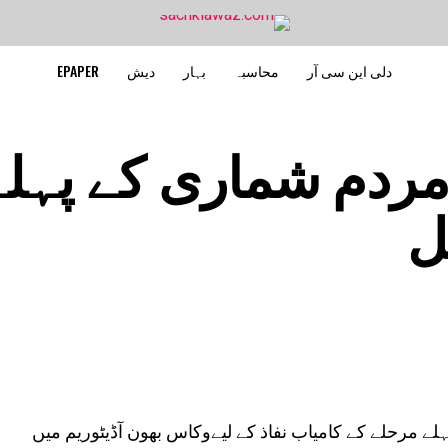
دلی این سی آر
محاسبہ
بہار
دیش
EPAPER
مردم شماری کے پہلے
ل
:ضلع میں مردم شماری 2027 کے پہلے مرحلے کے کامیاب نفاذ کے لیےوکاس بھون آڈیٹوریم میں