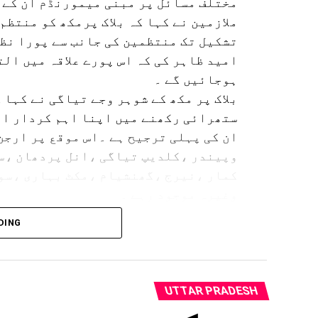
مختلف مسائل پر مبنی میمورنڈم ان کے س
اسکول(گرلز)’،’ایس ٹی ایس اسکول(منٹو سرکل)’،
ملازمین نے کہا کہ بلاک پرمکھ کو منتظم
سٹی گرلزہائی اسکول’،’احمدی اسکول فار ویژ
تشکیل تک منتظمین کی جانب سے پورا نظا
افتتاحی اجلاس کا آغاز ڈاکٹر عرفان احمد کے
امید ظاہر کی کہ اس پورے علاقہ میں ال
ڈاکٹر مشتاق صدف نے بحسن و خوبی انجام دیے
ہوجائیں گے ۔
اعزازی اوراساتذہ کا شکریہ ادا کیا۔
بلاک پر مکھ کے شوہر وجے تیاگی نے کہا 
ستھرائی رکھنے میں اپنا اہم کردار ادا
ان کی پہلی ترجیح ہے ۔اس موقع پر ارج
وپیندر ،کلدیپ تیاگی ،انل پردھان ،س
کمار ،نیرج ،گھنشیام ،مکٹ بہاری ،سو
وغیرہ موجود رہے ۔
DING
UTTAR PRADESH