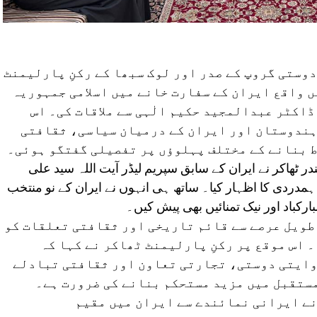
وستی گروپ کے صدر اور لوک سبھا کے رکنِ پارلیمنٹ
ں واقع ایران کے سفارت خانے میں اسلامی جمہوریہ
اکٹر عبدالمجید حکیم الٰہی سے ملاقات کی۔ اس
ہندوستان اور ایران کے درمیان سیاسی، ثقافتی
 بنانے کے مختلف پہلوؤں پر تفصیلی گفتگو ہوئی۔
ر ٹھاکر نے ایران کے سابق سپریم لیڈر آیت اللہ سید علی
 ہمدردی کا اظہار کیا۔ ساتھ ہی انہوں نے ایران کے نو منتخب
بارکباد اور نیک تمنائیں بھی پیش کیں۔
طویل عرصے سے قائم تاریخی اور ثقافتی تعلقات کو
 اس موقع پر رکنِ پارلیمنٹ ٹھاکر نے کہا کہ
وایتی دوستی، تجارتی تعاون اور ثقافتی تبادلے
مستقبل میں مزید مستحکم بنانے کی ضرورت ہے۔
نے ایرانی نمائندے سے ایران میں مقیم