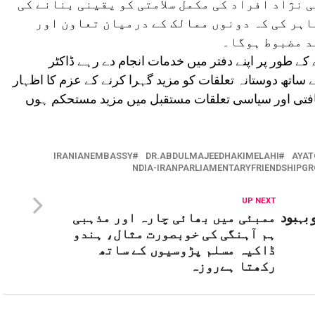
نژاد افراد کی مکمل سلامتی کو یقینی بنانے کی
اہر کی کہ دونوں ممالک کے درمیان تعاون اور
د مضبوط ہوگا۔
 کے طور پر اپنے دفتر میں خدمات انجام دے رہے ڈاکٹر
ے ساتھ دوستانہ تعلقات کو مزید گہرا کرنے کے عزم کا اظہار
ثقافتی اور سیاسی تعلقات مستقبل میں مزید مستحکم ہوں
IRANIANEMBASSY
DR.ABDULMAJEEDHAKIMELAHI
AYAT
NDIA-IRANPARLIAMENTARYFRIENDSHIPG
UP NEXT
بہبود
ممبئی میں بھائی چارہ اور مذہبی
ہم آہنگی کی خوبصورت مثال، ہندو
ڈاکیہ مسلم پڑوسیوں کے ساتھ
رکھتا ہےروزہ