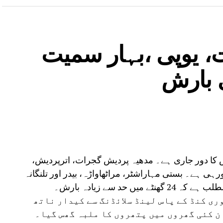
، یوپی ،بہار سمیت
ش کا دور جاری ہے۔ مدھیہ پردیش گجرات، اترپردیش،
ارش ہورہی ہے۔ بستی مہاراشٹر، مراٹھاواڑہ، بیدر اور تلنگانہ
 حد سے زیادہ بارش۔
ی کنڈ کے پاس لینڈ سلائڈنگ سے کیدار ناتھ
ن کئی گھروں میں پتھروں کا ملبہ گھس گیا۔