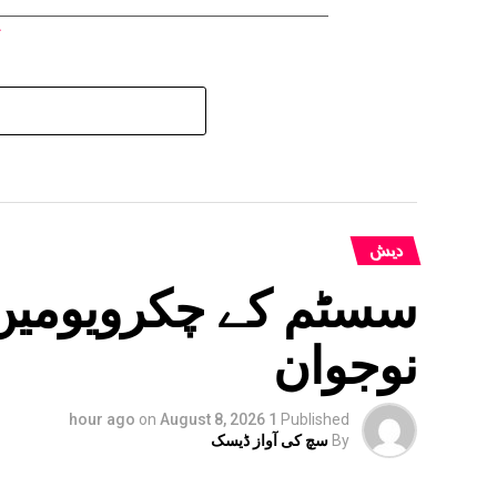
دیش
سسٹم کے چکرویومیں 
نوجوان
on
August 8, 2026
1 hour ago
Published
By
سچ کی آواز ڈیسک