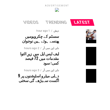
ADVERTISEMENT
VIDEOS
TRENDING
LATEST
دیش
1 hour ago
سسٹم کے چکرویومیں
پھنسے ہوئے ہیں نوجوان
دلی این سی آر
2 hours ago
ایف ایس ایل میں زیرِ التوا
مقدمات میں 72 فیصد
کمی: سود
دلی این سی آر
3 hours ago
دہلی میٹرو اسٹیشنوں پر 9
اگست سےبڑھے گی سختی