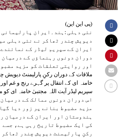
(پی این این)
نئی دہلی :ہند۔ایران پارلیمانی د
دیویش چندر ٹھاکر نے نئی دہلی می
ایران کے سپریم لیڈر کے نمائندے ڈ
دوران دونوں رہنماؤں کے درمیان 
اور روایتی تعلقات کو مزید مضبوط
ملاقات کے دوران رکنِ پارلیمنٹ دیویش چند
خامنہ ای کے انتقال پر گہرے رنج و غم اور
سپریم لیڈر آیت اللہ مجتبیٰ خامنہ ای کو م
اس دوران دونوں ممالک کے درمیان 
مزید مضبوط بنانے پر زور دیا گیا۔
ہندوستان اور ایران کے درمیان ر
کی ایک مضبوط تاریخ رہی ہے، جسے 
رکنِ پارلیمنٹ دیویش چندر ٹھاکر 