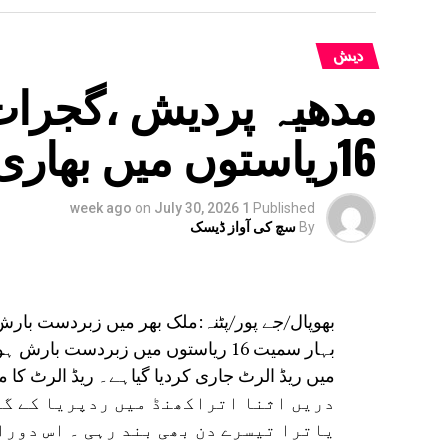
ملک کا ہے۔
دیش
مدھیہ پردیش ،گجرات
16ریاستوں میں بھاری بارش
on
July 30, 2026
1 week ago
Published
By
سچ کی آواز ڈیسک
بھوپال/جے پور/پٹنہ:ملک بھر میں زبردست بار
بہار سمیت 16 ریاستوں میں زبردست ب
میں ریڈ الرٹ جاری کردیا گیاہے۔ ریڈ الرٹ کا مطلب ہے کہ 24 گھنٹے میں
دریں اثنا اتراکھنڈ میں ردپریا کے گور
یاترا تیسرے دن بھی بند رہی ۔ اس دورا