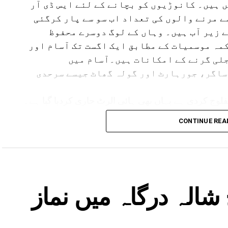
 ہیں۔ کانوڑیوں کو بچانے کے لئے ایس ڈی آر
سے مرنے والوں کی تعداد اب سو سے پار کرگئی
ے زیر آب ہیں۔ وہاں کے لوگ دوسرے محفوظ
مہ موسمیات کے مطابق ایک اگست تک آسام اور
لی گرنے کے امکانات ہیں۔آسام میں
ساگر، جورہارٹ اور گولہ گھاٹ جیسے سرحدی
لوج کردی ہے یہاں بھی ہائی الرٹ جاری کردیا گیا ہے۔
مدھیہ پردیش میں بھی بارش کا الرٹ جاری کیا گیا ہے۔ وہاں کے 17 اضلع متاثر ہیں۔ یوپی ،
CONTINUE REA
لرٹ ہے۔
شالہ درگاہ میں نماز