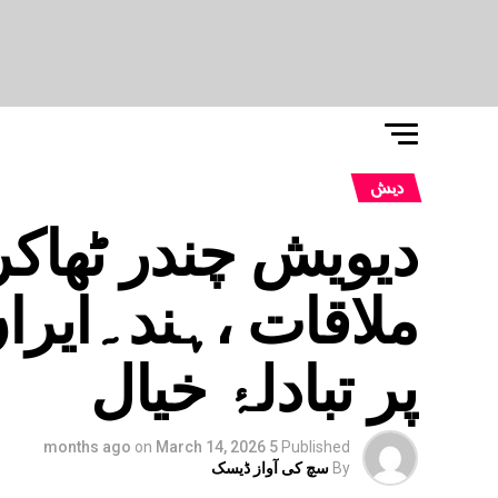
دیش
دیویش چندر ٹھاکر
ملاقات ،ہند۔ایرا
پر تبادلۂ خیال
on
March 14, 2026
5 months ago
Published
By
سچ کی آواز ڈیسک