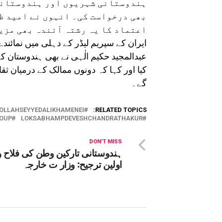
ہندوستانی شہریوں اور ہندوستانی 
بھی درخواست کی۔ انہوں نے امید ظ
اعتماد کا یہ رشتہ آئندہ بھی مزی
ایران کے سپریم لیڈر کے دہلی میں نمائندے
عبدالمجید حکیم الٰہی نے بھی ہندوستان ک
کیا اور کہا کہ دونوں ممالک کے درمیان 
گے۔
OLLAHSEYYEDALIKHAMENEI
RELATED TOPICS:
ROUP
LOKSABHAMPDEVESHCHANDRATHAKUR
DON'T MISS
ہندوستانی تارکین وطن کی فلاح و 
اولین ترجیح: وزار ت خارجہ