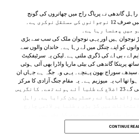
 راہل گاندھی نے پریاگ راج میں چھاتروں کی گونج
پروگرام سے مخاطب ہوتے ہوئے کہا کہ ہزار میں صرف 12 نوجوانوں کی مستقل نوکری ہے۔
 میں پھنسا رہا ہے۔
وڑ نوجوان ہیں اور یہی نوجوان ملک کی سب سے بڑی
انوں کو اپنے چنگل میں لے رہا ہے۔ خاندان والوں سے
 ایم اے ، بی اے کی ڈگری ملتی ہے۔لیکن یہ سرٹیفکیٹ
تھ پرینکا گاندھی کی بیٹی ماریا واڈرا بھی آئی ہوئی
سیدھے سوراج بھون پہنچے۔ یہی وہ جگہ ہے جہاں ان
وا تھا اب یہ میوزیم ہے۔ یہ مقام جنگ آزادی کا مرکز
رہا ہے۔ راہل گاندھی کے اس پروگرام میں یوپی کے 23 اضلاع کے طلبا آئے ہوئے تھے۔ کانگریس
 سے زائد طلبا نے رجسٹریشن کرایا ہے۔ راہل
متحانات میں گڑ بڑی ، طلبا پر لاٹھی چارج
ہ ریل بنانا اکیسویں صدی کا نشہ ہے۔
ٓئی آپ کے ڈاٹا کے دم پر بنتا ہے ،بیسویں صدی
CONTINUE REA
میں اے آئی طاقت ہے۔ یہ ڈاٹا آپ کا اور