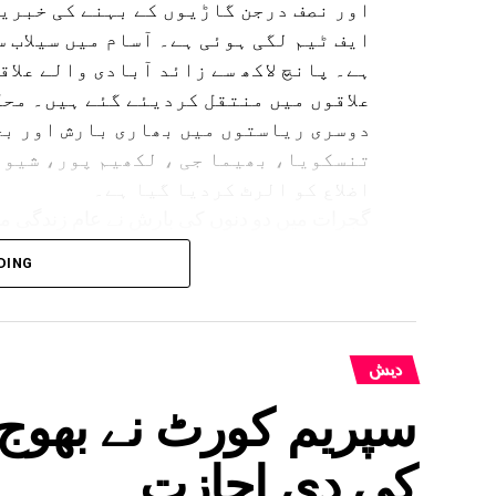
اور نصف درجن گاڑیوں کے بہنے کی خبریں
ایف ٹیم لگی ہوئی ہے۔ آسام میں سیلاب 
ہے۔ پانچ لاکھ سے زائد آبادی والے علاق
علاقوں میں منتقل کردیئے گئے ہیں۔ محک
دوسری ریاستوں میں بھاری بارش اور بج
تنسکویا، بھیما جی ، لکھیم پور، شیو 
اضلاع کو الرٹ کردیا گیا ہے۔
گجرات میں دو دنوں کی بارش نے عام زندگی مف
DING
بہار کے کئی اضلاع میں بھی انتظامیہ ا
دیش
سپریم کورٹ نے بھوج 
کی دی اجازت