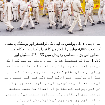
نئی دہلی :دہلی پولیس نے اپنی نئی ٹرانسفر اور پوسٹنگ پالیسی
کے تحت 4,889 پولیس اہلکاروں کا تبادلہ کیا ہے۔ حکام کے
مطابق اس بڑے انتظامی ردوبدل میں 3,133 کانسٹیبل اور
1,756 ہیڈ کانسٹیبل شامل ہیں۔ دہلی پولیس کے ایک
سینئر افسر نے بتایا کہ تبادلے کے احکامات سافٹ
ویئر پر مبنی نظام کے ذریعے جاری کیے گئے تھے۔ یہ
عمل ان پولیس افسران کے لیے لاگو کیا گیا جنہوں نے
اپنے متعلقہ یونٹس میں اپنی مقررہ مدت پوری کر
لی تھی۔پولیس کے مطابق اس اقدام کا مقصد مختلف
یونٹس میں اہلکاروں کی متوازن تعیناتی کو یقینی
بنانا اور پولیس فورس کی کارکردگی کو بہتر