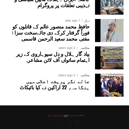
تہذیبی تعلقات پر پروگرام
بہار
1 year ago
حافظ محمد منصور عالم کے قاتلوں کو
فوراً گرفتار کرکے دی جائےسخت سزا :
مفتی محمد سعید الرحمن قاسمی
محاسبہ
2 years ago
بیاد گار ہلال و دل سیوہاروی کے زیر
اہتمام ساتواں آف لائن مشاعرہ
محاسبہ
2 years ago
جالے نگر پریشد اجلاس میں
ہنگامہ، 22 اراکین نے کیا بائیکاٹ