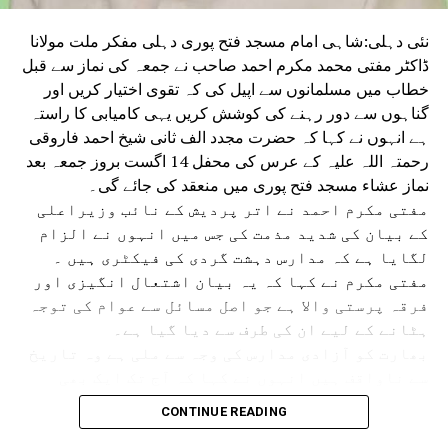
نئی دہلی:شاہی امام مسجد فتح پوری دہلی مفکر ملت مولانا
ڈاکٹر مفتی محمد مکرم احمد صاحب نے جمعہ کی نماز سے قبل
خطاب میں مسلمانوں سے اپیل کی کہ تقوی اختیار کریں اور
گناہوں سے دور رہنے کی کوشش کریں یہی کامیابی کا راستہ
ہے انہوں نے کہا کہ حضرت مجدد الف ثانی شیخ احمد فاروقی
رحمتہ اللہ علیہ کے عرس کی محفل 14 اگست بروز جمعہ بعد
نماز عشاء مسجد فتح پوری میں منعقد کی جائے گی۔
مفتی مکرم احمد نے اتر پردیش کے نائب وزیراعلی
کے بیان کی شدید مذمت کی جس میں انہوں نے الزام
لگایا ہے کہ مدارس دہشت گردی کی فیکٹری ہیں ۔
مفتی مکرم نے کہا کہ یہ بیان اشتعال انگیزی اور
فرقہ پرستی والا ہے جو اصل مسائل سے عوام کی توجہ
ہٹانے کے لیے ان کی طرف سے دیا گیا ہے۔
بھارت کو آزادی مدارس کی وجہ سے ملی ہے وہ تاریخ
سے ناواقف ہیں انہوں نے کہا کہ آج تک ایک بھی
مدرسہ میں دہشت گردی کا ثبوت نہیں ملا ہے بہت عرصے
CONTINUE READING
سے مدارس پر یہ الزام لگایا جاتا رہا ہے جس کا