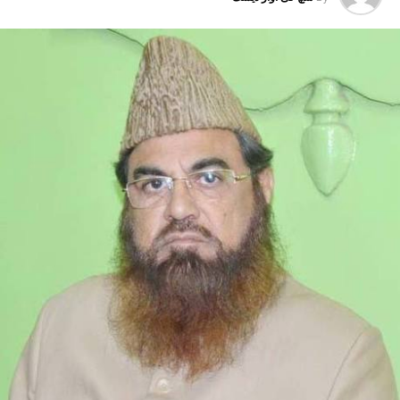
133 CONSTABLES AND 1
RELATED TOPICS:
889 POLICE PERSONNEL UNDER ITS NEW TRANSFER AND
POSTING POLICY. ACCORDING TO OFFICIALS
DELHI POLICE HAS TRANSFERRED 4
THIS MAJOR ADMINISTRATIVE RESHUFFLE INCLUDES 3
UP NEX
الی آسامیاں جلد ہوں گی پر ،ایل جی نے لیا جائزہ
DON'T MISS
دہلی این سی آر کوکیا جائے گا 3 زون میں تقسیم