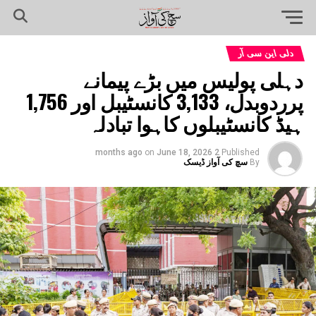
دلی این سی آر
دہلی پولیس میں بڑے پیمانے
پرردوبدل، 3,133 کانسٹیبل اور 1,756
ہیڈ کانسٹیبلوں کاہوا تبادلہ
on
June 18, 2026
2 months ago
Published
By
سچ کی آواز ڈیسک