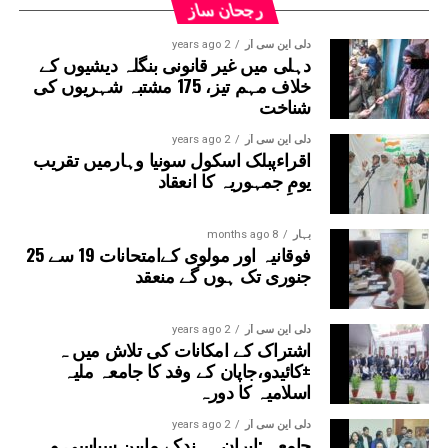
رجحان ساز
ہے۔اس لائن پر آٹھ اسٹیشن بنائے جائیں گے۔ ان میں
سیکٹر-38A بوٹینیکل گارڈن، سیکٹر-44، نوئیڈا آفس، سیکٹر-96،
دلی این سی آر
2 years ago
دہلی میں غیر قانونی بنگلہ دیشیوں کے
سیکٹر-97، سیکٹر-105، سیکٹر-108، سیکٹر-93، اور پنچشیل
خلاف مہم تیز، 175 مشتبہ شہریوں کی
بوائز انٹر کالج شامل ہوں گے۔
شناخت
دلی این سی آر
2 years ago
اقراءپبلک اسکول سونیا وہارمیں تقریب
یومِ جمہوریہ کا انعقاد
بہار
8 months ago
فوقانیہ اور مولوی کےامتحانات 19 سے 25
جنوری تک ہوں گے منعقد
دلی این سی آر
2 years ago
اشتراک کے امکانات کی تلاش میں ہ
±کائیدو،جاپان کے وفد کا جامعہ ملیہ
اسلامیہ کا دورہ
دلی این سی آر
2 years ago
جامعہ :ایران ۔ہندکے مابین سیاسی و