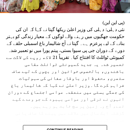
(پی این این)
نئی دہلی: دہلی کی وزیر اعلیٰ ریکھا گپتا نے کہا کہ ان کی
حکومت جھگیوں میں رہنے والے لوگوں کے معیار زندگی کو بہتر
بنانے کے لیے پرعزم ہے۔ گپتا نے آج شالیمار باغ اسمبلی حلقے کے
دورے کے دوران جی پی سیوا بستی، پیتم پورا میں نو تعمیر شدہ
کمیونٹی ٹوائلٹ کا افتتاح کیا۔ تقریباً 21 لاکھ روپے کی لاگت سے
تعمیر شدہ یہ جدید کمیونٹی ٹوائلٹ مقامی
باشندوں، بالخصوص خواتین اور بچوں کے لیے صاف
ستھری، محفوظ اور باوقار صفائی کی سہولیات
فراہم کرے گا۔وزیر اعلیٰ نے کہا کہ شالیمار باغ
کی جھگی بستی میں منعقدہ عوامی اجتماع کے دوران
انہوں نے ترقی اور عوامی بہبود کے جو وعدے کیے
تھے، آج وہ زمین پر سچ ثابت ہو رہے ہیں۔
گزشتہ ایک سال میں علاقے میں پینے کا صاف پانی
فراہم کرنے کے لیے واٹر اے ٹی ایم، غریبوں کو
سستا اور تغذیہ بخش کھانا فراہم کرنے کے لیے اٹل
CONTINUE READING