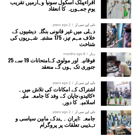
اقراءپبلک اسکول سونیا وہارمیں تقریب
یومِ جمہوریہ کا انعقاد
دلی این سی آر
2 years ago
دہلی میں غیر قانونی بنگلہ دیشیوں کے
خلاف مہم تیز، 175 مشتبہ شہریوں کی
شناخت
بہار
8 months ago
فوقانیہ اور مولوی کےامتحانات 19 سے 25
جنوری تک ہوں گے منعقد
دلی این سی آر
2 years ago
اشتراک کے امکانات کی تلاش میں ہ
±کائیدو،جاپان کے وفد کا جامعہ ملیہ
اسلامیہ کا دورہ
دلی این سی آر
2 years ago
جامعہ :ایران ۔ہندکے مابین سیاسی و
تہذیبی تعلقات پر پروگرام