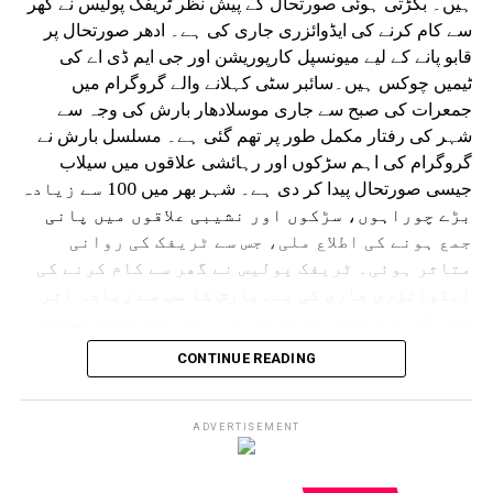
ہیں۔ بگڑتی ہوئی صورتحال کے پیش نظر ٹریفک پولیس نے گھر
سے کام کرنے کی ایڈوائزری جاری کی ہے۔ ادھر صورتحال پر
قابو پانے کے لیے میونسپل کارپوریشن اور جی ایم ڈی اے کی
ٹیمیں چوکس ہیں۔سائبر سٹی کہلانے والے گروگرام میں
جمعرات کی صبح سے جاری موسلادھار بارش کی وجہ سے
شہر کی رفتار مکمل طور پر تھم گئی ہے۔ مسلسل بارش نے
گروگرام کی اہم سڑکوں اور رہائشی علاقوں میں سیلاب
جیسی صورتحال پیدا کر دی ہے۔ شہر بھر میں 100 سے زیادہ
بڑے چوراہوں، سڑکوں اور نشیبی علاقوں میں پانی
جمع ہونے کی اطلاع ملی، جس سے ٹریفک کی روانی
متاثر ہوئی۔ ٹریفک پولیس نے گھر سے کام کرنے کی
ایڈوائزری جاری کی ہے۔بارش کا سب سے زیادہ اثر
شہر کے بڑے انڈر پاسز پر پڑا ہے۔ میڈانتا ہسپتال
سے دہلی کی طرف جانے والا انڈر پاس کئی فٹ پانی سے
CONTINUE READING
بھر گیا۔ ایک گاڑی رک گئی اور پانی بھرنے میں
پھنس گئی۔ اسی طرح سرائے الوردی ریلوے انڈر پاس
مکمل طور پر زیر آب آ گیا جس سے گاڑیوں کی
ADVERTISEMENT
آمدورفت مکمل طور پر متاثر ہوئی۔ ڈرائیورز اپنی
گاڑیاں نکالنے کے لیے اپنی جانیں خطرے میں