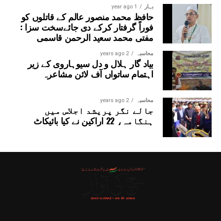
بہار
1 year ago
حافظ محمد منصور عالم کے قاتلوں کو
فوراً گرفتار کرکے دی جائےسخت سزا :
مفتی محمد سعید الرحمن قاسمی
محاسبہ
2 years ago
بیاد گار ہلال و دل سیوہاروی کے زیر
اہتمام ساتواں آف لائن مشاعرہ
محاسبہ
2 years ago
جالے نگر پریشد اجلاس میں
ہنگامہ، 22 اراکین نے کیا بائیکاٹ