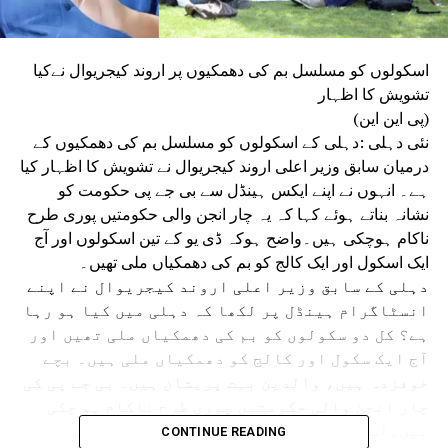
اسکولوں کو مسلسل بم کی دھمکیوں پر اروند کیجریوال نےکیا
تشویش کا اظہار
(پی این این)
نئی دہلی :دہلی کے اسکولوں کو مسلسل بم کی دھمکیوں کے
درمیان سابق وزیر اعلی اروند کیجریوال نے تشویش کا اظہار کیا
ہے۔ انہوں نے اپنے ایکس ہینڈل سے بی جے پی حکومت کو
نشانہ بناتے ہوئے کہا کہ یہ چار انجن والی حکومتیں پوری طرح
ناکام ہوچکی ہیں۔واضح ہوکہ ڈی یو کے تین اسکولوں اور آج
ایک اسکول اور ایک کالج کو بم کی دھمکیاں ملی تھیں۔
دہلی کے سابق وزیر اعلی اروند کیجریوال نے اپنے
انسٹاگرام ہینڈل پر لکھا کہ دہلی میں کیا ہو رہا
ہے؟ کل دو سکولوں کو بم کی دھمکیاں ملی تھیں اور
آج ایک سکول اور کالج کو دھمکیاں ملی ہیں۔ بچے
خوفزدہ ہیں، والدین بہت پریشان ہیں۔ بی جے پی کی
چار انجن والی حکومتیں پوری طرح ناکام ہو چکی
ہیں۔آپ کے سینئر لیڈر اور دہلی اسمبلی میں
CONTINUE READING