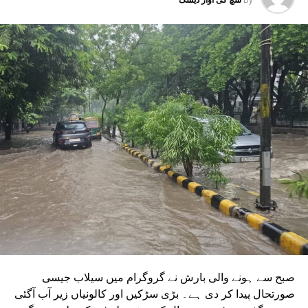
گریٹر نوئیڈا ڈپو سے بوڈاکی روٹس پر چلانے کے منصوبے جاری
ہیں۔ ان دونوں راستوں کو اتر پردیش کی کابینہ سے بھی
منظوری مل چکی ہے۔ مرکزی منظوری کے بعد، NMRC نے ان
دونوں راستوں پر کام شروع کرنے کے لیے تقریباً چھ ماہ قبل
ٹینڈر جاری کیا تھا۔ ٹینڈر کی آخری تاریخ میں دو بار توسیع کی
گئی۔ اب اس عمل کے لیے ایجنسی کا انتخاب کر لیا گیا ہے۔این
ایم آر سی کے عہدیداروں نے بتایا کہ دونوں راستوں پر کام
شروع کرنے کے لئے ایل این ٹی نامی ایجنسی کا انتخاب کیا گیا
ہے۔ یہ ایجنسی دونوں راستوں پر تعمیراتی کام کرے گی۔
دونوں راستوں پر سول کام کے لیے منتخب کردہ ایجنسی لارسن
اینڈ ٹوبرو (L&T) ہے۔ سول ورک کی تخمینہ لاگت 1,200 کروڑ
ہے۔اس لائن پر آٹھ اسٹیشن بنائے جائیں گے۔ ان میں
سیکٹر-38A بوٹینیکل گارڈن، سیکٹر-44، نوئیڈا آفس، سیکٹر-96،
سیکٹر-97، سیکٹر-105، سیکٹر-108، سیکٹر-93، اور پنچشیل
بوائز انٹر کالج شامل ہوں گے۔
صبح سے ہونے والی بارش نے گروگرام میں سیلاب جیسی
صورتحال پیدا کر دی ہے۔ بڑی سڑکیں اور کالونیاں زیر آب آگئی