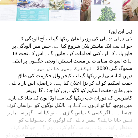
(پی این این)
نئی دہلی :دہلی کی وزیر اعلیٰ ریکھا گپتا نے آج آلودگی کے
حوالے سے ایک ماسٹر پلان شروع کیا ہے، جس میں آلودگی پر
قابو پانے کے لیے کئی اقدامات کیے جائیں گے۔ اس کے تحت 13
ہاٹ اسپاٹ مقامات پر مسٹ اسپیئر، اونچی جگہوں پر اینٹی
سموگ گنز، 2080 الیکٹرک بسیں شامل ہیں۔
دریں اثنا، سی ایم ریکھا گپتا نے کیجریوال حکومت کی طاق-
جفت اسکیم کو لے کر بڑا اعلان کیا ہے۔ دراصل، اس بار دہلی
میں طاق-جفت اسکیم کو لاگو نہیں کیا جائے گا۔پریس
کانفرنس کے دوران جب ریکھا گپتا سے اوڈ ایون کے نفاذ کے بارے
میں پوچھا گیا تو انہوں نے کہا، یہ بالکل لوگوں کو ہراساں کرنے
جیسا ہے۔ اگر کسی کے پاس گاڑی ہے تو کیا اسے گھر سے باہر
نہیں جانا چاہئے؟ ہمیں دہلی کے لوگوں کی سہولیات کو
مدنظر رکھتے ہوئے بہت سے کام کرنے ہوں گے۔ جو کام کرنے
کی ضرورت ہے وہ کرنا پڑے گا۔ دھول کو ختم کرنا، مشینوں کو