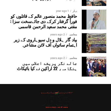
بہار
1 year ago
حافظ محمد منصور عالم کے قاتلوں کو
فوراً گرفتار کرکے دی جائےسخت سزا :
مفتی محمد سعید الرحمن قاسمی
محاسبہ
2 years ago
بیاد گار ہلال و دل سیوہاروی کے زیر
اہتمام ساتواں آف لائن مشاعرہ
محاسبہ
2 years ago
جالے نگر پریشد اجلاس میں
ہنگامہ، 22 اراکین نے کیا بائیکاٹ