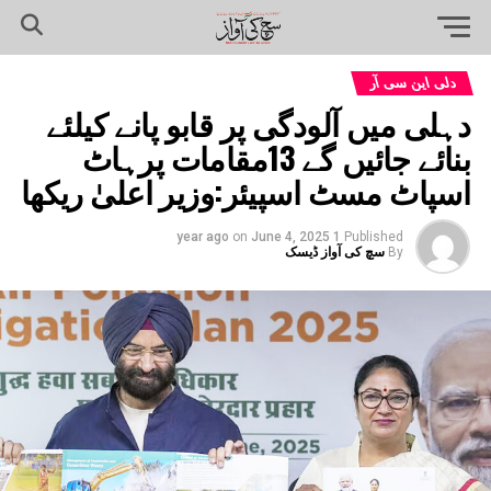
دلی این سی آر
دہلی میں آلودگی پر قابو پانے کیلئے
بنائے جائیں گے 13مقامات پرہاٹ
اسپاٹ مسٹ اسپیئر:وزیر اعلیٰ ریکھا
on
June 4, 2025
1 year ago
Published
By
سچ کی آواز ڈیسک