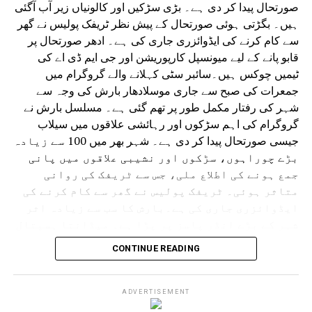
صورتحال پیدا کر دی ہے۔ بڑی سڑکیں اور کالونیاں زیر آب آگئی
ہیں۔ بگڑتی ہوئی صورتحال کے پیش نظر ٹریفک پولیس نے گھر
سے کام کرنے کی ایڈوائزری جاری کی ہے۔ ادھر صورتحال پر
قابو پانے کے لیے میونسپل کارپوریشن اور جی ایم ڈی اے کی
ٹیمیں چوکس ہیں۔سائبر سٹی کہلانے والے گروگرام میں
جمعرات کی صبح سے جاری موسلادھار بارش کی وجہ سے
شہر کی رفتار مکمل طور پر تھم گئی ہے۔ مسلسل بارش نے
گروگرام کی اہم سڑکوں اور رہائشی علاقوں میں سیلاب
جیسی صورتحال پیدا کر دی ہے۔ شہر بھر میں 100 سے زیادہ
بڑے چوراہوں، سڑکوں اور نشیبی علاقوں میں پانی
جمع ہونے کی اطلاع ملی، جس سے ٹریفک کی روانی
متاثر ہوئی۔ ٹریفک پولیس نے گھر سے کام کرنے کی
ایڈوائزری جاری کی ہے۔بارش کا سب سے زیادہ اثر
شہر کے بڑے انڈر پاسز پر پڑا ہے۔ میڈانتا ہسپتال
سے دہلی کی طرف جانے والا انڈر پاس کئی فٹ پانی سے
CONTINUE READING
بھر گیا۔ ایک گاڑی رک گئی اور پانی بھرنے میں
پھنس گئی۔ اسی طرح سرائے الوردی ریلوے انڈر پاس
مکمل طور پر زیر آب آ گیا جس سے گاڑیوں کی
ADVERTISEMENT
آمدورفت مکمل طور پر متاثر ہوئی۔ ڈرائیورز اپنی