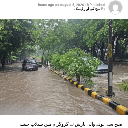
on
August 6, 2026
18 hours ago
Published
لائن کو پھیلانے اور میٹرو کو سیکٹر-142 سے بوٹینیکل گارڈن اور
By
سچ کی آواز ڈیسک
گریٹر نوئیڈا ڈپو سے بوڈاکی روٹس پر چلانے کے منصوبے جاری
ہیں۔ ان دونوں راستوں کو اتر پردیش کی کابینہ سے بھی
منظوری مل چکی ہے۔ مرکزی منظوری کے بعد، NMRC نے ان
دونوں راستوں پر کام شروع کرنے کے لیے تقریباً چھ ماہ قبل
ٹینڈر جاری کیا تھا۔ ٹینڈر کی آخری تاریخ میں دو بار توسیع کی
گئی۔ اب اس عمل کے لیے ایجنسی کا انتخاب کر لیا گیا ہے۔این
ایم آر سی کے عہدیداروں نے بتایا کہ دونوں راستوں پر کام
شروع کرنے کے لئے ایل این ٹی نامی ایجنسی کا انتخاب کیا گیا
ہے۔ یہ ایجنسی دونوں راستوں پر تعمیراتی کام کرے گی۔
دونوں راستوں پر سول کام کے لیے منتخب کردہ ایجنسی لارسن
اینڈ ٹوبرو (L&T) ہے۔ سول ورک کی تخمینہ لاگت 1,200 کروڑ
ہے۔اس لائن پر آٹھ اسٹیشن بنائے جائیں گے۔ ان میں
سیکٹر-38A بوٹینیکل گارڈن، سیکٹر-44، نوئیڈا آفس، سیکٹر-96،
سیکٹر-97، سیکٹر-105، سیکٹر-108، سیکٹر-93، اور پنچشیل
بوائز انٹر کالج شامل ہوں گے۔
صبح سے ہونے والی بارش نے گروگرام میں سیلاب جیسی