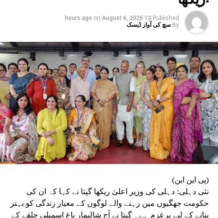
ملہ:منیش سسودیا
on
August 6, 2026
13 hours ago
Published
DON'T MISS
By
سچ کی آواز ڈیسک
ایم سی ڈی وارڈ انتخابات: بی جے پی نے’ آپ ‘کے 2 زونوں
میں جمایا قبضہ
(پی این این)
نئی دہلی: دہلی کی وزیر اعلیٰ ریکھا گپتا نے کہا کہ ان کی
حکومت جھگیوں میں رہنے والے لوگوں کے معیار زندگی کو بہتر
بنانے کے لیے پرعزم ہے۔ گپتا نے آج شالیمار باغ اسمبلی حلقے کے