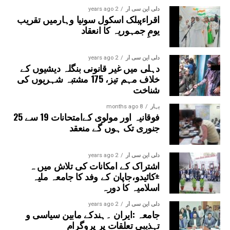
گئے ہیں۔
دلی این سی آر
2 years ago
اقراءپبلک اسکول سونیا وہارمیں تقریب
یومِ جمہوریہ کا انعقاد
دلی این سی آر
2 years ago
دہلی میں غیر قانونی بنگلہ دیشیوں کے
خلاف مہم تیز، 175 مشتبہ شہریوں کی
شناخت
بہار
8 months ago
فوقانیہ اور مولوی کےامتحانات 19 سے 25
جنوری تک ہوں گے منعقد
دلی این سی آر
2 years ago
اشتراک کے امکانات کی تلاش میں ہ
±کائیدو،جاپان کے وفد کا جامعہ ملیہ
اسلامیہ کا دورہ
دلی این سی آر
2 years ago
جامعہ :ایران ۔ہندکے مابین سیاسی و
تہذیبی تعلقات پر پروگرام