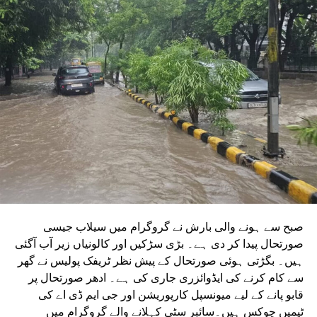
دونوں راستوں پر کام شروع کرنے کے لیے تقریباً چھ ماہ قبل
ٹینڈر جاری کیا تھا۔ ٹینڈر کی آخری تاریخ میں دو بار توسیع کی
گئی۔ اب اس عمل کے لیے ایجنسی کا انتخاب کر لیا گیا ہے۔این
ایم آر سی کے عہدیداروں نے بتایا کہ دونوں راستوں پر کام
شروع کرنے کے لئے ایل این ٹی نامی ایجنسی کا انتخاب کیا گیا
ہے۔ یہ ایجنسی دونوں راستوں پر تعمیراتی کام کرے گی۔
دونوں راستوں پر سول کام کے لیے منتخب کردہ ایجنسی لارسن
اینڈ ٹوبرو (L&T) ہے۔ سول ورک کی تخمینہ لاگت 1,200 کروڑ
ہے۔اس لائن پر آٹھ اسٹیشن بنائے جائیں گے۔ ان میں
سیکٹر-38A بوٹینیکل گارڈن، سیکٹر-44، نوئیڈا آفس، سیکٹر-96،
سیکٹر-97، سیکٹر-105، سیکٹر-108، سیکٹر-93، اور پنچشیل
بوائز انٹر کالج شامل ہوں گے۔
صبح سے ہونے والی بارش نے گروگرام میں سیلاب جیسی
صورتحال پیدا کر دی ہے۔ بڑی سڑکیں اور کالونیاں زیر آب آگئی
ہیں۔ بگڑتی ہوئی صورتحال کے پیش نظر ٹریفک پولیس نے گھر
سے کام کرنے کی ایڈوائزری جاری کی ہے۔ ادھر صورتحال پر
قابو پانے کے لیے میونسپل کارپوریشن اور جی ایم ڈی اے کی
ٹیمیں چوکس ہیں۔سائبر سٹی کہلانے والے گروگرام میں