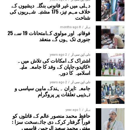
دہلی میں غیر قانونی بنگلہ دیشیوں کے
خلاف مہم تیز، 175 مشتبہ شہریوں کی
شناخت
بہار
8 months ago
فوقانیہ اور مولوی کےامتحانات 19 سے 25
جنوری تک ہوں گے منعقد
دلی این سی آر
2 years ago
اشتراک کے امکانات کی تلاش میں ہ
±کائیدو،جاپان کے وفد کا جامعہ ملیہ
اسلامیہ کا دورہ
دلی این سی آر
2 years ago
جامعہ :ایران ۔ہندکے مابین سیاسی و
تہذیبی تعلقات پر پروگرام
بہار
1 year ago
حافظ محمد منصور عالم کے قاتلوں کو
فوراً گرفتار کرکے دی جائےسخت سزا :
مفتی محمد سعید الرحمن قاسمی