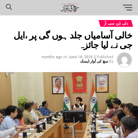
دلی این سی آر
خالی آسامیاں جلد ہوں گی پر ،ایل
جی نے لیا جائزہ
on
June 18, 2026
2 months ago
Published
By
سچ کی آواز ڈیسک