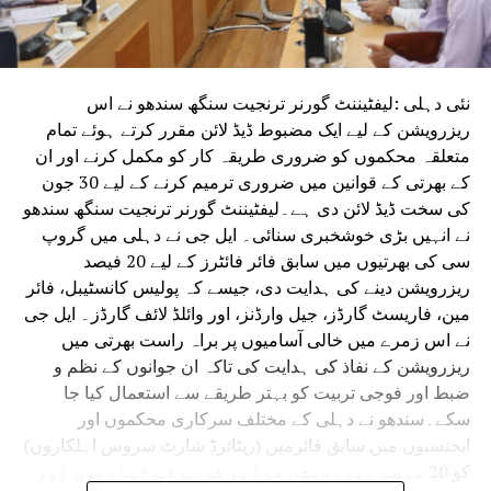
نئی دہلی :لیفٹیننٹ گورنر ترنجیت سنگھ سندھو نے اس
ریزرویشن کے لیے ایک مضبوط ڈیڈ لائن مقرر کرتے ہوئے تمام
متعلقہ محکموں کو ضروری طریقہ کار کو مکمل کرنے اور ان
کے بھرتی کے قوانین میں ضروری ترمیم کرنے کے لیے 30 جون
کی سخت ڈیڈ لائن دی ہے۔لیفٹیننٹ گورنر ترنجیت سنگھ سندھو
نے انہیں بڑی خوشخبری سنائی۔ ایل جی نے دہلی میں گروپ
سی کی بھرتیوں میں سابق فائر فائٹرز کے لیے 20 فیصد
ریزرویشن دینے کی ہدایت دی، جیسے کہ پولیس کانسٹیبل، فائر
مین، فاریسٹ گارڈز، جیل وارڈنز، اور وائلڈ لائف گارڈز۔ ایل جی
نے اس زمرے میں خالی آسامیوں پر براہ راست بھرتی میں
ریزرویشن کے نفاذ کی ہدایت کی تاکہ ان جوانوں کے نظم و
ضبط اور فوجی تربیت کو بہتر طریقے سے استعمال کیا جا
سکے۔سندھو نے دہلی کے مختلف سرکاری محکموں اور
ایجنسیوں میں سابق فائرمین (ریٹائرڈ شارٹ سروس اہلکاروں)
کو 20 فیصد ریزرویشن فراہم کرنے کی تیاریوں اور