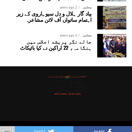
محاسبہ
2 years ago
بیاد گار ہلال و دل سیوہاروی کے زیر
اہتمام ساتواں آف لائن مشاعرہ
محاسبہ
2 years ago
جالے نگر پریشد اجلاس میں
ہنگامہ، 22 اراکین نے کیا بائیکاٹ
Copyright © 2025 Probitas News Network