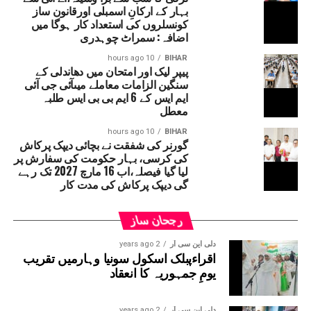
بہار کے ارکانِ اسمبلی اورقانون ساز
ایڈوائزری جاری کی ہے۔ پولیس انتظامیہ نے
کونسلروں کی استعداد کار ہوگا میں
پرائیویٹ کمپنیوں، کارپوریٹ دفاتر اور آئی ٹی
اضافہ: سمراٹ چوہدری
ہاؤسز سے اپیل کی ہے کہ وہ حفاظتی وجوہات کی بنا
10 hours ago
BIHAR
پر اپنے ملازمین کو آج گھر سے کام کرنے دیں۔
پیپر لیک اور امتحان میں دھاندلی کے
شہریوں سے بھی اپیل کی گئی ہے کہ وہ صرف ضروری
سنگین الزامات معاملے میںآئی جی آئی
ایم ایس کے 6 ایم بی بی ایس طلبہ
کاموں کے لیے گھروں سے نکلیں۔گروگرام کی
معطل
میونسپل کارپوریشن اور گروگرام میٹروپولیٹن
ڈیولپمنٹ اتھارٹی (جی ایم ڈی اے) کی ٹیموں کو
10 hours ago
BIHAR
گورنر کی شفقت نے بچائی دیپک پرکاش
صورتحال پر قابو پانے کے لیے الرٹ پر رکھا گیا
کی کرسی، بہار حکومت کی سفارش پر
ہے۔ متاثرہ علاقوں اور انڈر پاسز سے پانی نکالنے
لیا گیا فیصلہ،اب 16 مارچ 2027 تک رہے
گی دیپک پرکاش کی مدت کار
کے لیے ہیوی ڈیوٹی پمپ استعمال کیے جا رہے ہیں۔
حکام کا کہنا ہے کہ پانی کی نکاسی میں مدد کے لیے
تمام نکاسی آب کے مقامات پر اہلکار تعینات کیے
رجحان ساز
گئے ہیں۔
دلی این سی آر
2 years ago
اقراءپبلک اسکول سونیا وہارمیں تقریب
یومِ جمہوریہ کا انعقاد
دلی این سی آر
2 years ago