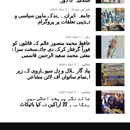
دلی این سی آر
2 years ago
جامعہ :ایران ۔ہندکے مابین سیاسی و
تہذیبی تعلقات پر پروگرام
بہار
1 year ago
حافظ محمد منصور عالم کے قاتلوں کو
فوراً گرفتار کرکے دی جائےسخت سزا :
مفتی محمد سعید الرحمن قاسمی
محاسبہ
2 years ago
بیاد گار ہلال و دل سیوہاروی کے زیر
اہتمام ساتواں آف لائن مشاعرہ
محاسبہ
2 years ago
جالے نگر پریشد اجلاس میں
ہنگامہ، 22 اراکین نے کیا بائیکاٹ