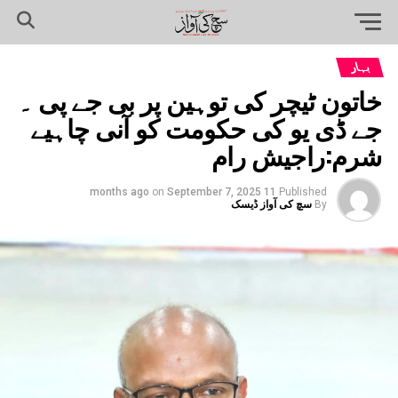
بہار
خاتون ٹیچر کی توہین پر بی جے پی ۔
جے ڈی یو کی حکومت کو آنی چاہیے
شرم:راجیش رام
on
September 7, 2025
11 months ago
Published
By
سچ کی آواز ڈیسک