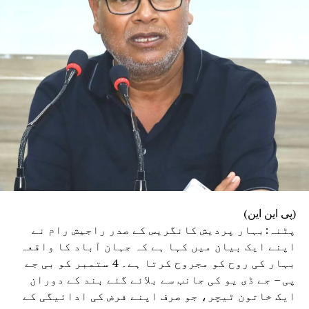
(پی این این)
پٹنہ:بہار پردیش کانگریس کے صدر راجیش رام نے
اپنے ایک بیان میں کہا ہے کہ جہان آباد کا واقعہ
بہار کی روح کو مجروح کرتا ہے۔ 4 ستمبر کو بی جے
پی – جے ڈی یو کی جانب سے بلائے گئے بند کے دوران
ایک خاتون ٹیچر، جو صرف اپنے فرض کی ادائیگی کے