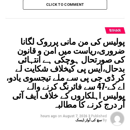
CLICK TO COMMENT
BIHAR
پولیس کی من مانی پرروک لگانا
ضروری،ریاست میں امن و قانون
کی صورتحال ہوچکی ہے انتہائی
بدحال،ایس پی کیخلاف شکایت لے
کر ڈی جی پی سے ملے تیجسوی یادو،
اے کے-47 سے فائرنگ کرنے والے
پولیس اہلکاروں کے خلاف ایف آئی
آر درج کرنے کا مطالبہ
on
August 7, 2026
3 hours ago
Published
By
سچ کی آواز ڈیسک