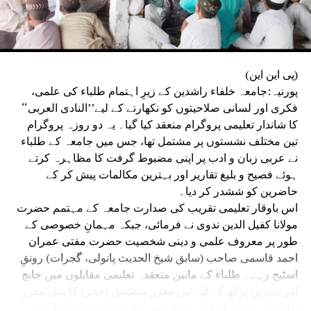
(پی این این)
پورنیہ:جامعہ خلفاء راشدین کے زیرِ اہتمام طلباء کی علمی،
فکری اور لسانی صلاحیتوں کو نکھارنے کے لیے’’النادی العربی‘‘
کا شاندار تعلیمی پروگرام منعقد کیا گیا۔ یہ دو روزہ پروگرام
تین مختلف نشستوں پر مشتمل تھا، جس میں جامعہ کے طلباء
نے عربی زبان و ادب پر اپنی مضبوط گرفت کا مظاہرہ کرتے
ہوئے فصیح و بلیغ تقاریر اور بہترین مکالمات پیش کر کے
حاضرین کو ششدر کر دیا۔
اس باوقار تعلیمی تقریب کی صدارت جامعہ کے مہتمم حضرت
مولانا کفیل الدین ندوی نے فرمائی، جبکہ مہمانِ خصوصی کے
طور پر معروف علمی و دینی شخصیت حضرت مفتی عمران
احمد قاسمی صاحب (سابق شیخ الحدیث پانولی، گجرات) رونقِ
اسٹیج رہے۔ طلباء کے مابین منعقدہ تعلیمی مقابلوں میں جانچ
اور بہترین پرکھ کے لیے تین معزز منصفین (ججز) کا پینل مقرر
تھا، جس میں حکمِ اول کے فرائض مفتی خالد حبیب صاحب