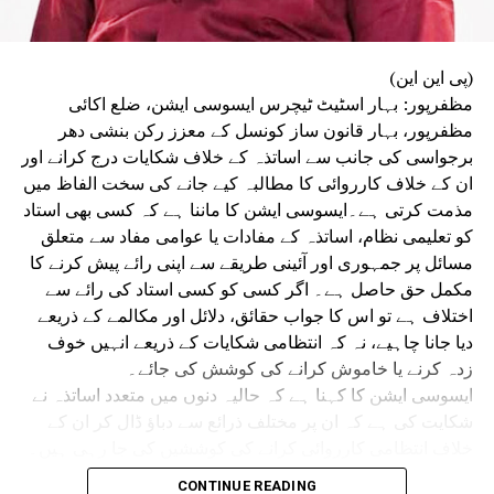
واضح رہے کہ گزشتہ ماہ طلبہ تحریک کے دوران بہار بھر میں
شدید احتجاجی مظاہرے ہوئے تھے۔ اس دوران احتجاج کرنے والے
طلبہ و طالبات اور پولیس اہلکاروں کے درمیان متعدد مقامات
(پی این این)
پر جھڑپیں ہوئیں۔ کئی شہروں میں پتھراؤ اور لاٹھی چارج کے
مظفرپور: بہار اسٹیٹ ٹیچرس ایسوسی ایشن، ضلع اکائی
واقعات میں مظاہرین طلبہ زخمی ہوئے تھے۔
مظفرپور، بہار قانون ساز کونسل کے معزز رکن بنشی دھر
سیوان میں طلبہ تحریک نے پُرتشدد رخ اختیار کر لیا تھا۔
برجواسی کی جانب سے اساتذہ کے خلاف شکایات درج کرانے اور
اپوزیشن کا الزام ہے کہ پولیس نے مظاہرین پر گولیاں چلائیں،
ان کے خلاف کارروائی کا مطالبہ کیے جانے کی سخت الفاظ میں
جس کے نتیجے میں تین طلبہ زخمی ہو گئے تھے۔ بعد ازاں
مذمت کرتی ہے۔ایسوسی ایشن کا ماننا ہے کہ کسی بھی استاد
سیوان کے سپرنٹنڈنٹ آف پولیس (ایس پی) پورن کمار جھا نے اے
کو تعلیمی نظام، اساتذہ کے مفادات یا عوامی مفاد سے متعلق
کے-47 سے فائرنگ کرنے والے کانسٹیبل ابھیشیک کمار کو معطل
مسائل پر جمہوری اور آئینی طریقے سے اپنی رائے پیش کرنے کا
کر دیا تھا۔ ہاتھ میں اے کے-47 تھامے فائرنگ کرتے ایک پولیس
مکمل حق حاصل ہے۔ اگر کسی کو کسی استاد کی رائے سے
اہلکار کی ویڈیو بھی سوشل میڈیا پر بڑے پیمانے پر وائرل ہوئی
اختلاف ہے تو اس کا جواب حقائق، دلائل اور مکالمے کے ذریعے
تھی۔
دیا جانا چاہیے، نہ کہ انتظامی شکایات کے ذریعے انہیں خوف
زدہ کرنے یا خاموش کرانے کی کوشش کی جائے۔
ایسوسی ایشن کا کہنا ہے کہ حالیہ دنوں میں متعدد اساتذہ نے
شکایت کی ہے کہ ان پر مختلف ذرائع سے دباؤ ڈال کر ان کے
خلاف انتظامی کارروائی کرانے کی کوششیں کی جا رہی ہیں۔
ان تمام شکایات کی غیر جانبدارانہ اور شفاف جانچ ہونی چاہیے
CONTINUE READING