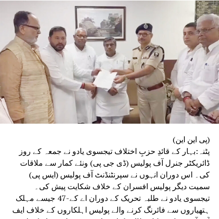
(پی این این)
پٹنہ:بہار کے قائدِ حزبِ اختلاف تیجسوی یادو نے جمعہ کے روز
ڈائریکٹر جنرل آف پولیس (ڈی جی پی) ونئے کمار سے ملاقات
کی۔ اس دوران انہوں نے سپرنٹنڈنٹ آف پولیس (ایس پی)
سمیت دیگر پولیس افسران کے خلاف شکایت پیش کی۔
تیجسوی یادو نے طلبہ تحریک کے دوران اے کے-47 جیسے مہلک
ہتھیاروں سے فائرنگ کرنے والے پولیس اہلکاروں کے خلاف ایف