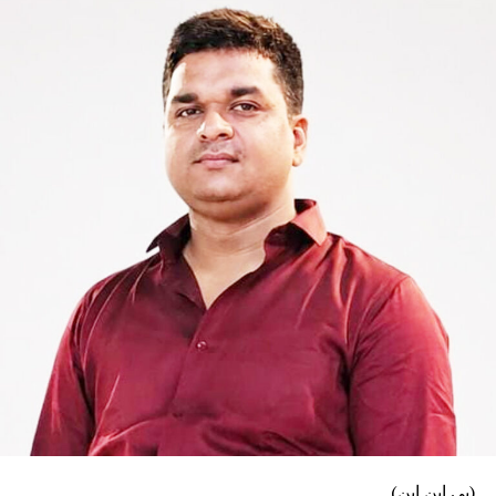
برسائیں، جو نہایت افسوسناک اور جمہوری اقدار
کے منافی ہے۔بہار پولیس نے ہجوم پر قابو پانے کے
لیے مقررہ گریڈیڈ ریسپانس ایکشن پلان (مرحلہ وار
ردِعمل کے ضابطۂ کار) پر عمل کیوں نہیں کیا؟
فائرنگ کا حکم دینے والے سینئر پولیس افسران کے
خلاف اب تک کوئی ٹھوس کارروائی کیوں نہیں کی گئی؟
طلبہ تحریک کے دوران پولیس کی مبینہ بربریت اور
کارروائی کی عدالتی نگرانی میں جانچ کرائی
جائے، وغیرہ مطالبات شامل ہیں۔
قائدِ حزبِ اختلاف تیجسوی یادو نے ڈائریکٹر جنرل آف پولیس
(ڈی جی پی) سے شکایت کرتے ہوئے کہا کہ بہار میں امن و
قانون کی صورتحال انتہائی ابتر ہو چکی ہے اور پولیس
انتظامیہ من مانی پر اتر آیا ہے۔ انہوں نے مطالبہ کیا کہ پولیس
کی من مانی پر روک لگائی جائے اور مستقبل میں اس طرح کے
واقعات کی دوبارہ تکرار روکنے کے لیے ضروری ہدایات جاری
کی جائیں۔
واضح رہے کہ گزشتہ ماہ طلبہ تحریک کے دوران بہار بھر میں
شدید احتجاجی مظاہرے ہوئے تھے۔ اس دوران احتجاج کرنے والے
طلبہ و طالبات اور پولیس اہلکاروں کے درمیان متعدد مقامات
(پی این این)