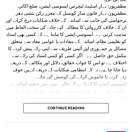
پر جھڑپیں ہوئیں۔ کئی شہروں میں پتھراؤ اور لاٹھی چارج کے
مظفرپور: بہار اسٹیٹ ٹیچرس ایسوسی ایشن، ضلع اکائی
واقعات میں مظاہرین طلبہ زخمی ہوئے تھے۔
مظفرپور، بہار قانون ساز کونسل کے معزز رکن بنشی دھر
سیوان میں طلبہ تحریک نے پُرتشدد رخ اختیار کر لیا تھا۔
برجواسی کی جانب سے اساتذہ کے خلاف شکایات درج کرانے اور
اپوزیشن کا الزام ہے کہ پولیس نے مظاہرین پر گولیاں چلائیں،
ان کے خلاف کارروائی کا مطالبہ کیے جانے کی سخت الفاظ میں
جس کے نتیجے میں تین طلبہ زخمی ہو گئے تھے۔ بعد ازاں
مذمت کرتی ہے۔ایسوسی ایشن کا ماننا ہے کہ کسی بھی استاد
سیوان کے سپرنٹنڈنٹ آف پولیس (ایس پی) پورن کمار جھا نے اے
کو تعلیمی نظام، اساتذہ کے مفادات یا عوامی مفاد سے متعلق
کے-47 سے فائرنگ کرنے والے کانسٹیبل ابھیشیک کمار کو معطل
مسائل پر جمہوری اور آئینی طریقے سے اپنی رائے پیش کرنے کا
کر دیا تھا۔ ہاتھ میں اے کے-47 تھامے فائرنگ کرتے ایک پولیس
مکمل حق حاصل ہے۔ اگر کسی کو کسی استاد کی رائے سے
اہلکار کی ویڈیو بھی سوشل میڈیا پر بڑے پیمانے پر وائرل ہوئی
اختلاف ہے تو اس کا جواب حقائق، دلائل اور مکالمے کے ذریعے
تھی۔
دیا جانا چاہیے، نہ کہ انتظامی شکایات کے ذریعے انہیں خوف
زدہ کرنے یا خاموش کرانے کی کوشش کی جائے۔
ایسوسی ایشن کا کہنا ہے کہ حالیہ دنوں میں متعدد اساتذہ نے
شکایت کی ہے کہ ان پر مختلف ذرائع سے دباؤ ڈال کر ان کے
خلاف انتظامی کارروائی کرانے کی کوششیں کی جا رہی ہیں۔
ان تمام شکایات کی غیر جانبدارانہ اور شفاف جانچ ہونی چاہیے
CONTINUE READING
تاکہ یہ واضح ہو سکے کہ کہیں انتظامی نظام کا استعمال
تنقیدی آوازوں کو دبانے کے لیے تو نہیں کیا جا رہا۔بہار اسٹیٹ
ٹیچرس ایسوسی ایشن ضلع انتظامیہ اور محکمۂ تعلیم سے