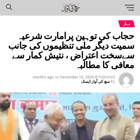
بہار
حجاب کی توہین پرامارت شرعیہ
سمیت دیگر ملی تنظیموں کی جانب
سےسخت اعتراض ، نتیش کمار سے
معافی کا مطالبہ
on
December 16, 2025
8 months ago
Published
By
سچ کی آواز ڈیسک