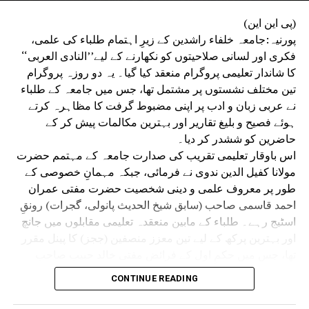
(پی این این)
پورنیہ:جامعہ خلفاء راشدین کے زیرِ اہتمام طلباء کی علمی،
فکری اور لسانی صلاحیتوں کو نکھارنے کے لیے’’النادی العربی‘‘
کا شاندار تعلیمی پروگرام منعقد کیا گیا۔ یہ دو روزہ پروگرام
تین مختلف نشستوں پر مشتمل تھا، جس میں جامعہ کے طلباء
نے عربی زبان و ادب پر اپنی مضبوط گرفت کا مظاہرہ کرتے
ہوئے فصیح و بلیغ تقاریر اور بہترین مکالمات پیش کر کے
حاضرین کو ششدر کر دیا۔
اس باوقار تعلیمی تقریب کی صدارت جامعہ کے مہتمم حضرت
مولانا کفیل الدین ندوی نے فرمائی، جبکہ مہمانِ خصوصی کے
طور پر معروف علمی و دینی شخصیت حضرت مفتی عمران
احمد قاسمی صاحب (سابق شیخ الحدیث پانولی، گجرات) رونقِ
اسٹیج رہے۔ طلباء کے مابین منعقدہ تعلیمی مقابلوں میں جانچ
اور بہترین پرکھ کے لیے تین معزز منصفین (ججز) کا پینل مقرر
تھا، جس میں حکمِ اول کے فرائض مفتی خالد حبیب صاحب
ندوی (استاذ جامعہ صدیقیہ ڈگروا)، حکمِ دوم کے فرائض مفتی
CONTINUE READING
جاوید اشرف صاحب قاسمی اور حکمِ ثالث کے فرائض مولانا
نیاز احمد صاحب ندوی نے انجام دیئے۔ علاوہ ازیں نظامت النادی