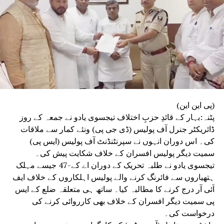
(پی این این)
پٹنہ:بہار کے قائدِ حزبِ اختلاف تیجسوی یادو نے جمعہ کے روز
ڈائریکٹر جنرل آف پولیس (ڈی جی پی) ونئے کمار سے ملاقات
کی۔ اس دوران انہوں نے سپرنٹنڈنٹ آف پولیس (ایس پی)
سمیت دیگر پولیس افسران کے خلاف شکایت پیش کی۔
تیجسوی یادو نے طلبہ تحریک کے دوران اے کے-47 جیسے مہلک
ہتھیاروں سے فائرنگ کرنے والے پولیس اہلکاروں کے خلاف ایف
آئی آر درج کرنے کا مطالبہ کیا۔ ساتھ ہی متعلقہ ضلع کے ایس
پی سمیت دیگر افسران کے خلاف بھی کارروائی کرنے کی
درخواست کی۔