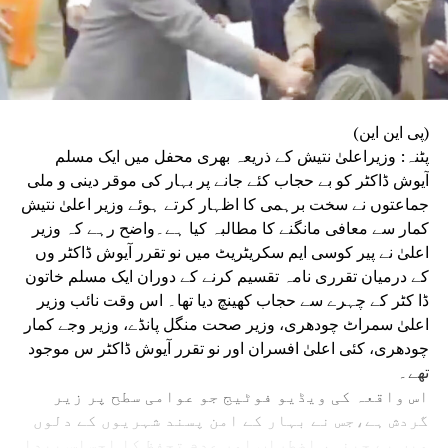
(پی این این)
پٹنہ: وزیراعلیٰ نتیش کے ذریعہ بھری محفل میں ایک مسلم
آیوش ڈاکٹر کو بے حجاب کئے جانے پر بہار کی موقر دینی و ملی
جماعتوں نے سخت برہمی کا اظہار کرتے ہوئے وزیر اعلیٰ نتیش
کمار سے معافی مانگنے کا مطالبہ کیا ہے۔واضح رہے کہ وزیر
اعلیٰ نے پیر کوسی ایم سکریٹریٹ میں نو تقرر آیوش ڈاکٹر وں
کے درمیان تقرری نامہ تقسیم کرنے کے دوران ایک مسلم خاتون
ڈا کٹر کے چہرے سے حجاب کھینچ دیا تھا۔ اس وقت نائب وزیر
اعلیٰ سمراٹ چودھری، وزیر صحت منگل پانڈے، وزیر وجے کمار
چودھری، کئی اعلیٰ افسران اور نو تقرر آیوش ڈاکٹر س موجود
تھے۔
اس واقعہ کی ویڈیو فوٹیج جو عوامی سطح پر زیر
گردش ہے،جس نے بہار کے امن پسند شہریوں کے دلوں
میں بے چینی، اضطراب اور عدم تحفظ کا احساس پیدا