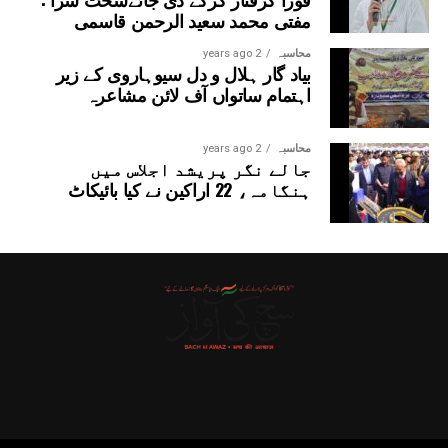
مفتی محمد سعید الرحمن قاسمی
محاسبہ
2 years ago
بیاد گار ہلال و دل سیوہاروی کے زیر
اہتمام ساتواں آف لائن مشاعرہ
محاسبہ
2 years ago
جالے نگر پریشد اجلاس میں
ہنگامہ، 22 اراکین نے کیا بائیکاٹ